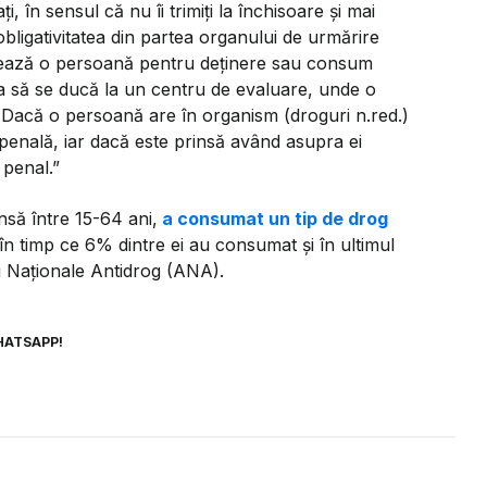
în sensul că nu îi trimiți la închisoare și mai
obligativitatea din partea organului de urmărire
tează o persoană pentru deținere sau consum
ea să se ducă la un centru de evaluare, unde o
 Dacă o persoană are în organism (droguri n.red.)
penală, iar dacă este prinsă având asupra ei
 penal.”
nsă între 15-64 ani,
a consumat un tip de drog
n timp ce 6% dintre ei au consumat şi în ultimul
i Naţionale Antidrog (ANA).
HATSAPP!