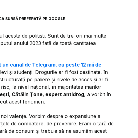
CA SURSĂ PREFERATĂ PE GOOGLE
 acesta de polițiști. Sunt de trei ori mai multe
eputul anului 2023 față de toată cantitatea
țat un canal de Telegram, cu peste 12 mii de
vi și studenți. Drogurile ar fi fost destinate, în
 structurată pe paliere și nivele de acces și ar fi
risc, la nivel național, în majoritatea marilor
rești, Cătălin Țone, expert antidrog
, a vorbit în
cut acest fenomen.
u noi valențe. Vorbim despre o expansiune a
forțele de combatere, de prevenire. Eram o țară de
 țară de consum și trebuie să ne asumăm acest