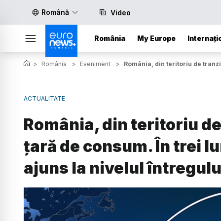
Română
Video
România
My Europe
Internați
>
România
>
Eveniment
>
România, din teritoriu de tranzi
ACTUALITATE
România, din teritoriu de
țară de consum. În trei l
ajuns la nivelul întregul