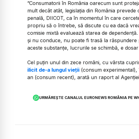
”Consumatorii în România oarecum sunt protejați, 
mult decât atât, legislația din România prevede 
penală, DIICOT, ca în momentul în care cerce
propriu să o întrebe, să discute cu ea dacă vr
comisie mixtă evaluează starea de dependență.
și nu conduce, nu poate fi trasă la răspundere 
aceste substanțe, lucrurile se schimbă, e dosar
Cel puţin unul din zece români, cu vârsta cupri
ilicit de-a lungul vieţii
(consum experimental), î
an (consum recent), arată un raport al Agenţie
URMĂREȘTE CANALUL EURONEWS ROMÂNIA PE W