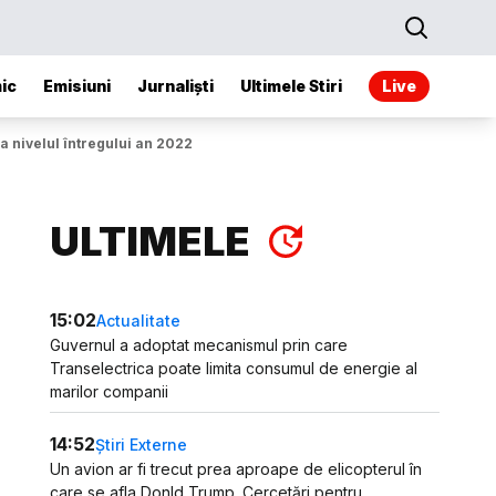
ic
Emisiuni
Jurnaliști
Ultimele Stiri
Live
la nivelul întregului an 2022
ULTIMELE
15:02
Actualitate
Guvernul a adoptat mecanismul prin care
Transelectrica poate limita consumul de energie al
marilor companii
14:52
Știri Externe
Un avion ar fi trecut prea aproape de elicopterul în
care se afla Donld Trump. Cercetări pentru