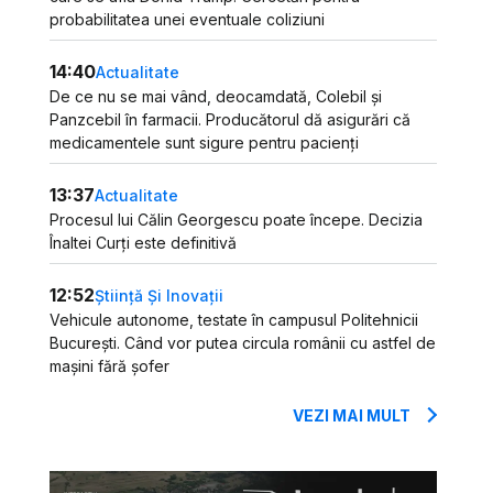
probabilitatea unei eventuale coliziuni
14:40
Actualitate
De ce nu se mai vând, deocamdată, Colebil și
Panzcebil în farmacii. Producătorul dă asigurări că
medicamentele sunt sigure pentru pacienți
13:37
Actualitate
Procesul lui Călin Georgescu poate începe. Decizia
Înaltei Curți este definitivă
12:52
Știință Și Inovații
Vehicule autonome, testate în campusul Politehnicii
București. Când vor putea circula românii cu astfel de
mașini fără șofer
VEZI MAI MULT