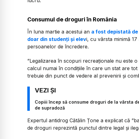
lucru.”
Consumul de droguri în România
În luna martie a acestui an
a fost depistată de
doar din studenți și elev
i, cu vârsta minimă 17 
persoanelor de încredere.
”Legalizarea în scopuri recreaționale nu este o 
calcul numai în condițiile în care un stat are tot
trebuie din punct de vedere al prevenirii și com
Copiii încep să consume droguri de la vârsta de
de supradoză
Expertul antidrog Cătălin Țone a explicat că ”b
de droguri reprezintă punctul dintre legal și ileg