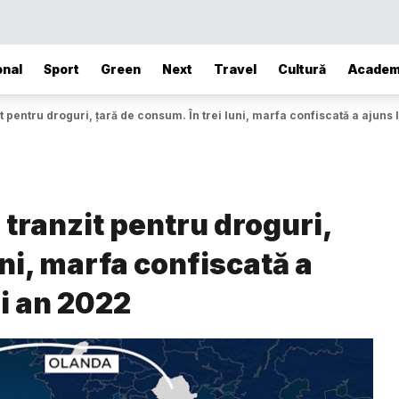
onal
Sport
Green
Next
Travel
Cultură
Academ
t pentru droguri, țară de consum. În trei luni, marfa confiscată a ajuns 
 tranzit pentru droguri,
uni, marfa confiscată a
ui an 2022