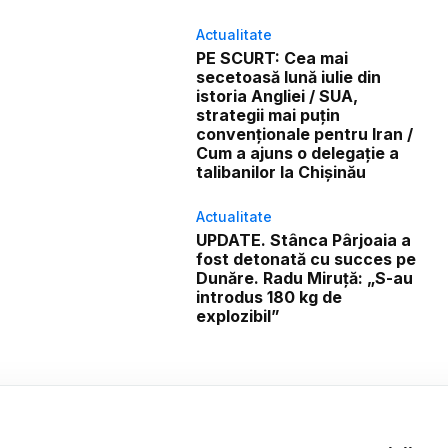
Actualitate
PE SCURT: Cea mai
secetoasă lună iulie din
istoria Angliei / SUA,
strategii mai puțin
convenționale pentru Iran /
Cum a ajuns o delegație a
talibanilor la Chișinău
Actualitate
UPDATE. Stânca Pârjoaia a
fost detonată cu succes pe
Dunăre. Radu Miruță: „S-au
introdus 180 kg de
explozibil”