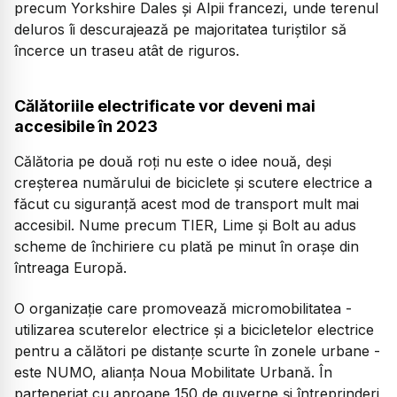
precum Yorkshire Dales și Alpii francezi, unde terenul
deluros îi descurajează pe majoritatea turiștilor să
încerce un traseu atât de riguros.
Călătoriile electrificate vor deveni mai
accesibile în 2023
Călătoria pe două roți nu este o idee nouă, deși
creșterea numărului de biciclete și scutere electrice a
făcut cu siguranță acest mod de transport mult mai
accesibil. Nume precum TIER, Lime și Bolt au adus
scheme de închiriere cu plată pe minut în orașe din
întreaga Europă.
O organizație care promovează micromobilitatea -
utilizarea scuterelor electrice și a bicicletelor electrice
pentru a călători pe distanțe scurte în zonele urbane -
este NUMO, alianța Noua Mobilitate Urbană. În
parteneriat cu aproape 150 de guverne și întreprinderi