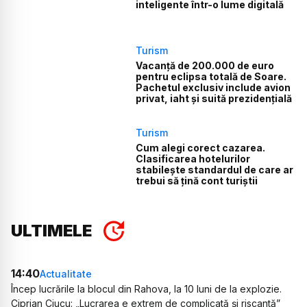
inteligente într-o lume digitală
Turism
Vacanță de 200.000 de euro
pentru eclipsa totală de Soare.
Pachetul exclusiv include avion
privat, iaht și suită prezidențială
Turism
Cum alegi corect cazarea.
Clasificarea hotelurilor
stabilește standardul de care ar
trebui să țină cont turiștii
ULTIMELE
14:40
Actualitate
Încep lucrările la blocul din Rahova, la 10 luni de la explozie.
Ciprian Ciucu: „Lucrarea e extrem de complicată și riscantă”