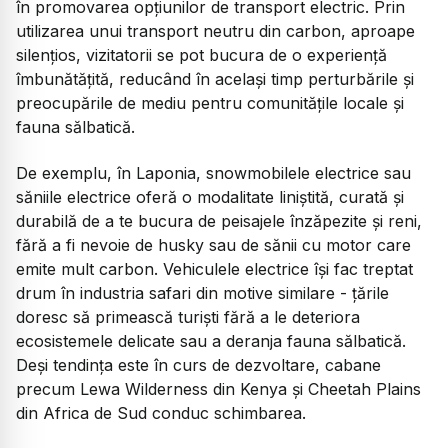
în promovarea opțiunilor de transport electric. Prin
utilizarea unui transport neutru din carbon, aproape
silențios, vizitatorii se pot bucura de o experiență
îmbunătățită, reducând în același timp perturbările și
preocupările de mediu pentru comunitățile locale și
fauna sălbatică.
De exemplu, în Laponia, snowmobilele electrice sau
săniile electrice oferă o modalitate liniștită, curată și
durabilă de a te bucura de peisajele înzăpezite și reni,
fără a fi nevoie de husky sau de sănii cu motor care
emite mult carbon. Vehiculele electrice își fac treptat
drum în industria safari din motive similare - țările
doresc să primească turiști fără a le deteriora
ecosistemele delicate sau a deranja fauna sălbatică.
Deși tendința este în curs de dezvoltare, cabane
precum Lewa Wilderness din Kenya și Cheetah Plains
din Africa de Sud conduc schimbarea.