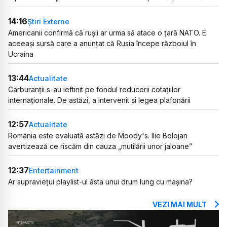
14:16
Știri Externe
Americanii confirmă că rușii ar urma să atace o țară NATO. E
aceeași sursă care a anunțat că Rusia începe războiul în
Ucraina
13:44
Actualitate
Carburanții s-au ieftinit pe fondul reducerii cotațiilor
internaționale. De astăzi, a intervenit și legea plafonării
12:57
Actualitate
România este evaluată astăzi de Moody's. Ilie Bolojan
avertizează ce riscăm din cauza „mutilării unor jaloane”
12:37
Entertainment
Ar supraviețui playlist-ul ăsta unui drum lung cu mașina?
VEZI MAI MULT