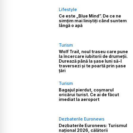
Lifestyle
Ce este „Blue Mind”. De ce ne
simțim mai liniștiți când suntem
lângă o apă
Turism
Wolf Trail, noul traseu care pune
la încercare iubitorii de drumeții.
Durează până la șase luni să-l
traversezi și te poartă prin șase
țări
Turism
Bagajul pierdut, coșmarul
oricărui turist. Ce ai de făcut
imediat la aeroport
Dezbaterile Euronews
Dezbaterile Euronews: Turismul
național 2026, călătorii