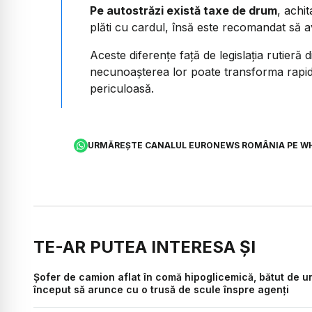
Pe autostrăzi există taxe de drum
, achi
plăti cu cardul, însă este recomandat să a
Aceste diferențe față de legislația rutier
necunoașterea lor poate transforma rapid 
periculoasă.
URMĂREȘTE CANALUL EURONEWS ROMÂNIA PE W
TE-AR PUTEA INTERESA ȘI
Șofer de camion aflat în comă hipoglicemică, bătut de un p
început să arunce cu o trusă de scule înspre agenți