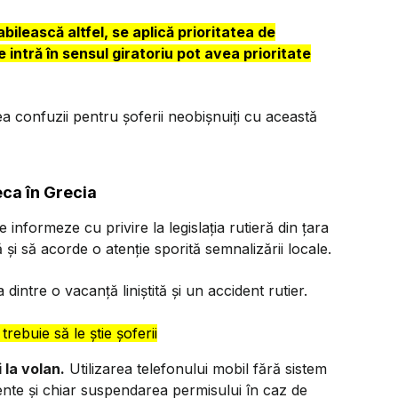
bilească altfel, se aplică prioritatea de
intră în sensul giratoriu pot avea prioritate
a confuzii pentru șoferii neobișnuiți cu această
eca în Grecia
informeze cu privire la legislația rutieră din țara
 și să acorde o atenție sporită semnalizării locale.
dintre o vacanță liniștită și un accident rutier.
trebuie să le știe șoferii
 la volan.
Utilizarea telefonului mobil fără sistem
nte și chiar suspendarea permisului în caz de