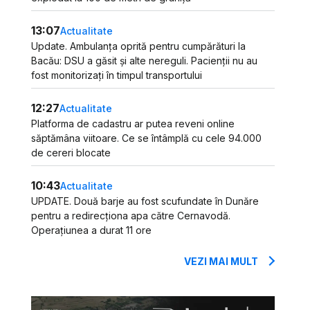
13:07
Actualitate
Update. Ambulanța oprită pentru cumpărături la
Bacău: DSU a găsit și alte nereguli. Pacienții nu au
fost monitorizați în timpul transportului
12:27
Actualitate
Platforma de cadastru ar putea reveni online
săptămâna viitoare. Ce se întâmplă cu cele 94.000
de cereri blocate
10:43
Actualitate
UPDATE. Două barje au fost scufundate în Dunăre
pentru a redirecționa apa către Cernavodă.
Operațiunea a durat 11 ore
VEZI MAI MULT