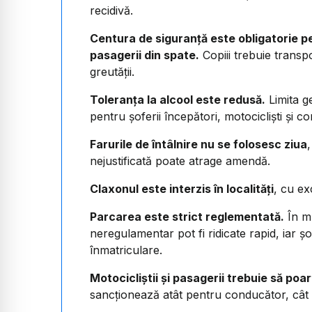
recidivă.
Centura de siguranță este obligatorie pen
pasagerii din spate.
Copiii trebuie transpo
greutății.
Toleranța la alcool este redusă.
Limita g
pentru șoferii începători, motocicliști și co
Farurile de întâlnire nu se folosesc ziua
,
nejustificată poate atrage amendă.
Claxonul este interzis în localități
, cu ex
Parcarea este strict reglementată.
În mu
neregulamentar pot fi ridicate rapid, iar șo
înmatriculare.
Motocicliștii și pasagerii trebuie să poa
sancționează atât pentru conducător, cât 