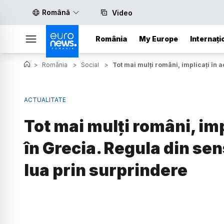
Română
Video
România
My Europe
Internați
>
România
>
Social
>
Tot mai mulți români, implicați în a
ACTUALITATE
Tot mai mulți români, imp
în Grecia. Regula din sen
lua prin surprindere