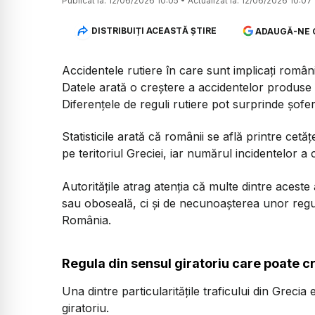
Publicat la:
12/06/2026 10:05
•
Actualizat la:
12/06/2026 10:07
DISTRIBUIȚI ACEASTĂ ȘTIRE
ADAUGĂ-NE 
Accidentele rutiere în care sunt implicați româ
Datele arată o creștere a accidentelor produse 
Diferențele de reguli rutiere pot surprinde șofe
Statisticile arată că românii se află printre cetăț
pe teritoriul Greciei, iar numărul incidentelor a
Autoritățile atrag atenția că multe dintre aces
sau oboseală, ci și de necunoașterea unor reguli 
România.
Regula din sensul giratoriu care poate c
Una dintre particularitățile traficului din Grecia
giratoriu.