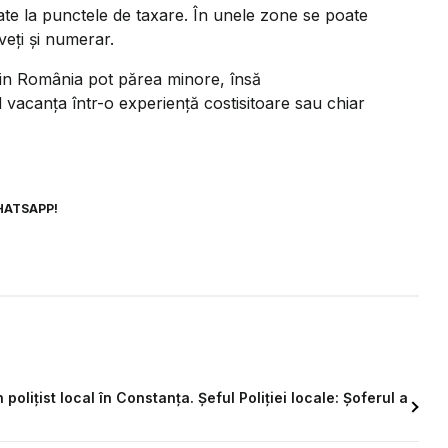
tate la punctele de taxare. În unele zone se poate
veți și numerar.
ă din România pot părea minore, însă
vacanța într-o experiență costisitoare sau chiar
HATSAPP!
olițist local în Constanța. Șeful Poliției locale: Șoferul a