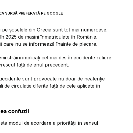
CA SURSĂ PREFERATĂ PE GOOGLE
ni pe șoselele din Grecia sunt tot mai numeroase.
în 2025 de mașini înmatriculate în România.
rii care nu se informează înainte de plecare.
enii străini implicați cel mai des în accidente rutiere
 crescut față de anul precedent.
te accidente sunt provocate nu doar de neatenție
de circulație diferite față de cele aplicate în
rea confuzii
 este modul de acordare a priorității în sensul