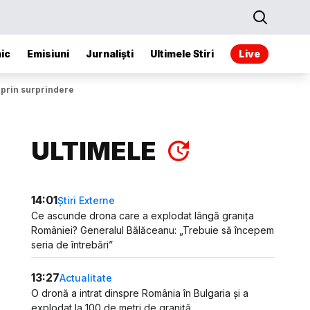
ic
Emisiuni
Jurnaliști
Ultimele Stiri
Live
a prin surprindere
ULTIMELE
14:01
Știri Externe
Ce ascunde drona care a explodat lângă granița
României? Generalul Bălăceanu: „Trebuie să începem
seria de întrebări”
13:27
Actualitate
O dronă a intrat dinspre România în Bulgaria și a
explodat la 100 de metri de graniță