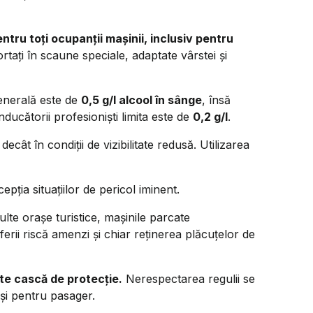
tru toți ocupanții mașinii, inclusiv pentru
rtați în scaune speciale, adaptate vârstei și
enerală este de
0,5 g/l alcool în sânge
, însă
nducătorii profesioniști limita este de
0,2 g/l
.
 decât în condiții de vizibilitate redusă. Utilizarea
cepția situațiilor de pericol iminent.
lte orașe turistice, mașinile parcate
ferii riscă amenzi și chiar reținerea plăcuțelor de
rte cască de protecție.
Nerespectarea regulii se
și pentru pasager.