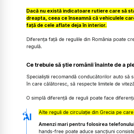
Dacă nu există indicatoare rutiere care să sta
dreapta, ceea ce înseamnă că vehiculele care 
față de cele aflate deja în interior.
Diferența față de regulile din România poate cre
regulă.
Ce trebuie să știe românii înainte de a pl
Specialiștii recomandă conducătorilor auto să se 
în care călătoresc, să respecte limitele de viteză
O simplă diferență de reguli poate face diferența 
Alte reguli de circulație din Grecia pe care 
Amenzi mari pentru folosirea telefonului
hands-free poate aduce sancțiuni consiste