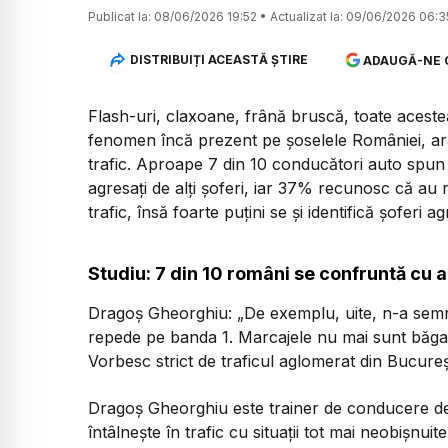
Publicat la:
08/06/2026 19:52
•
Actualizat la:
09/06/2026 06:3
DISTRIBUIȚI ACEASTĂ ȘTIRE
ADAUGĂ-NE 
Flash-uri, claxoane, frână bruscă, toate aceste
fenomen încă prezent pe șoselele României, arat
trafic. Aproape 7 din 10 conducători auto spun c
agresați de alți șoferi, iar 37% recunosc că au 
trafic, însă foarte puțini se și identifică șoferi agr
Studiu: 7 din 10 români se confruntă cu a
Dragoș Gheorghiu: „De exemplu, uite, n-a semn
repede pe banda 1. Marcajele nu mai sunt băgate
Vorbesc strict de traficul aglomerat din Bucureș
Dragoș Gheorghiu este trainer de conducere def
întâlnește în trafic cu situații tot mai neobișnuite