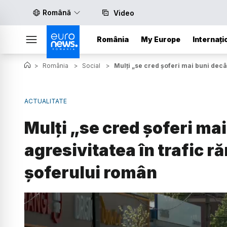
Română
Video
România
My Europe
Internați
>
România
>
Social
>
Mulți „se cred șoferi mai buni decât
ACTUALITATE
Mulți „se cred șoferi mai 
agresivitatea în trafic r
șoferului român