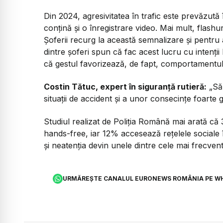
Din 2024, agresivitatea în trafic este prevăzută 
conțină și o înregistrare video. Mai mult, flash
Șoferii recurg la această semnalizare și pentru
dintre șoferi spun că fac acest lucru cu intenții 
că gestul favorizează, de fapt, comportamentul
Costin Tătuc, expert în siguranță rutieră:
„Să 
situații de accident și a unor consecințe foarte 
Studiul realizat de Poliția Română mai arată că 
hands-free, iar 12% accesează rețelele sociale în
și neatenția devin unele dintre cele mai frecve
URMĂREȘTE CANALUL EURONEWS ROMÂNIA PE W