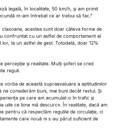
ă legală, în localitate, 50 km/h, și am primit
ecundă m-am întrebat ce ar trebui să fac.”
i, claxoane, acestea sunt doar câteva forme de
s-au confruntat cu un astfel de comportament al
l lor, la un astfel de gest. Totodată, doar 12%
re percepție și realitate. Mulți șoferi se cred
te reguli.
e vorba de această supraevaluare a aptitudinilor
 că ne considerăm buni, mai buni decât restul. Și
eriența pe care am acumulat-o în trafic și
a uite ce bine mă descurc». În realitate, dacă am
e pentru că respectăm regulile de circulație, ci
tamente care nouă ni s-au părut suficient de