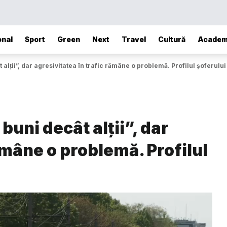
onal
Sport
Green
Next
Travel
Cultură
Academ
 alții”, dar agresivitatea în trafic rămâne o problemă. Profilul șoferulu
buni decât alții”, dar
ămâne o problemă. Profilul