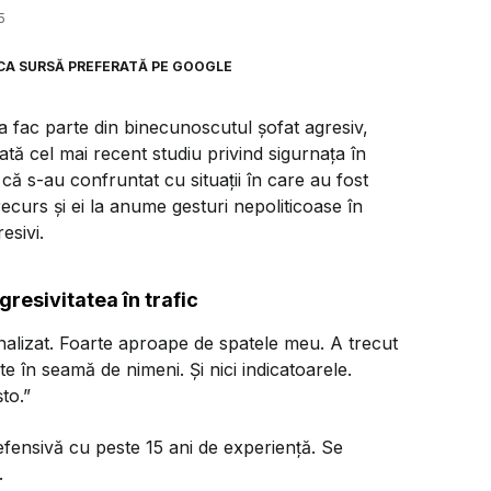
5
CA SURSĂ PREFERATĂ PE GOOGLE
a fac parte din binecunoscutul șofat agresiv,
ă cel mai recent studiu privind sigurnața în
ă s-au confruntat cu situații în care au fost
recurs și ei la anume gesturi nepoliticoase în
esivi.
gresivitatea în trafic
alizat. Foarte aproape de spatele meu. A trecut
 în seamă de nimeni. Și nici indicatoarele.
to.”
ensivă cu peste 15 ani de experiență. Se
.