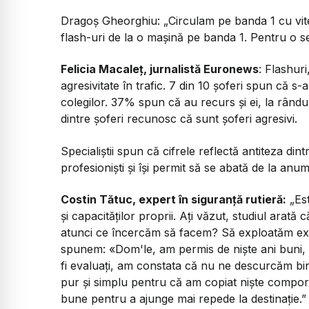
Dragoș Gheorghiu: „Circulam pe banda 1 cu vitez
flash-uri de la o mașină pe banda 1. Pentru o s
Felicia Macaleț, jurnalistă Euronews
: Flashur
agresivitate în trafic. 7 din 10 șoferi spun că 
colegilor. 37% spun că au recurs și ei, la rându
dintre șoferi recunosc că sunt șoferi agresivi.
Specialiștii spun că cifrele reflectă antiteza dint
profesioniști și își permit să se abată de la anumi
Costin Tătuc, expert în siguranță rutieră:
„Est
și capacităților proprii. Ați văzut, studiul arată
atunci ce încercăm să facem? Să exploatăm exp
spunem: «Dom'le, am permis de niște ani buni, i
fi evaluați, am constata că nu ne descurcăm bin
pur și simplu pentru că am copiat niște compor
bune pentru a ajunge mai repede la destinație.”