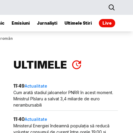
ic
Emisiuni
Jurnaliști
Ultimele Stiri
Live
i român
ULTIMELE
11:49
Actualitate
Cum arată stadiul jaloanelor PNRR în acest moment.
Ministrul Pîslaru a salvat 3,4 miliarde de euro
nerambursabili
11:40
Actualitate
Ministerul Energiei îndeamnă populația să reducă
voluntar consumul de curent între orele 19:00 și