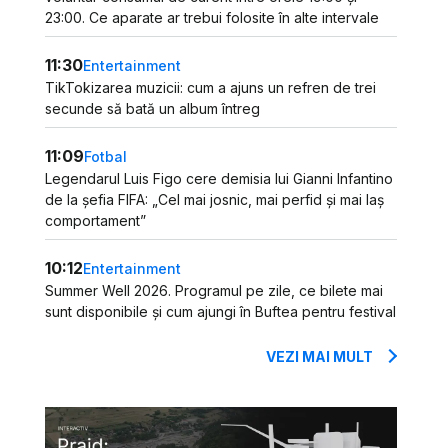
23:00. Ce aparate ar trebui folosite în alte intervale
11:30
Entertainment
TikTokizarea muzicii: cum a ajuns un refren de trei
secunde să bată un album întreg
11:09
Fotbal
Legendarul Luis Figo cere demisia lui Gianni Infantino
de la șefia FIFA: „Cel mai josnic, mai perfid și mai laș
comportament”
10:12
Entertainment
Summer Well 2026. Programul pe zile, ce bilete mai
sunt disponibile și cum ajungi în Buftea pentru festival
VEZI MAI MULT