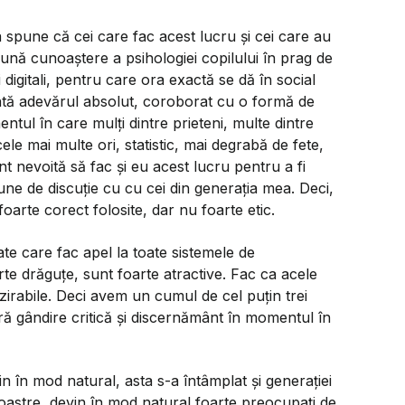
 spune că cei care fac acest lucru și cei care au
ună cunoaștere a psihologiei copilului în prag de
digitali, pentru care ora exactă se dă în social
intă adevărul absolut, coroborat cu o formă de
tul în care mulți dintre prieteni, multe dintre
le mai multe ori, statistic, mai degrabă de fete,
nt nevoită să fac și eu acest lucru pentru a fi
ne de discuție cu cu cei din generația mea. Deci,
arte corect folosite, dar nu foarte etic.
e care fac apel la toate sistemele de
te drăguțe, sunt foarte atractive. Fac ca acele
zirabile. Deci avem un cumul de cel puțin trei
ără gândire critică și discernământ în momentul în
vin în mod natural, asta s-a întâmplat și generației
 noastre, devin în mod natural foarte preocupați de