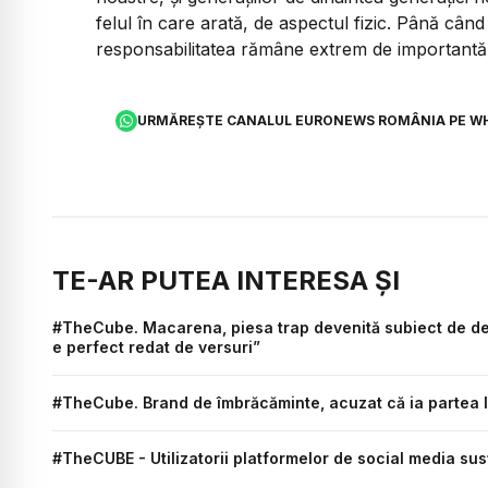
felul în care arată, de aspectul fizic. Până cân
responsabilitatea rămâne extrem de importantă la
URMĂREȘTE CANALUL EURONEWS ROMÂNIA PE W
TE-AR PUTEA INTERESA ȘI
#TheCube. Macarena, piesa trap devenită subiect de dez
e perfect redat de versuri”
#TheCube. Brand de îmbrăcăminte, acuzat că ia partea Is
#TheCUBE - Utilizatorii platformelor de social media sus