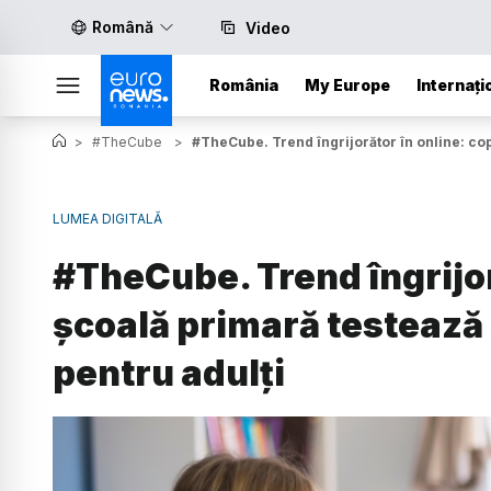
Română
Video
România
My Europe
Internați
>
#TheCube
>
#TheCube. Trend îngrijorător în online: co
LUMEA DIGITALĂ
#TheCube. Trend îngrijoră
școală primară testează
pentru adulți