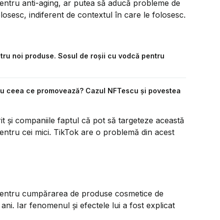
pentru anti-aging, ar putea să aducă probleme de
folosesc, indiferent de contextul în care le folosesc.
ntru noi produse. Sosul de roșii cu vodcă pentru
tru ceea ce promovează? Cazul NFTescu și povestea
t și companiile faptul că pot să targeteze această
entru cei mici. TikTok are o problemă din acest
tă pentru cumpărarea de produse cosmetice de
3 ani. Iar fenomenul și efectele lui a fost explicat