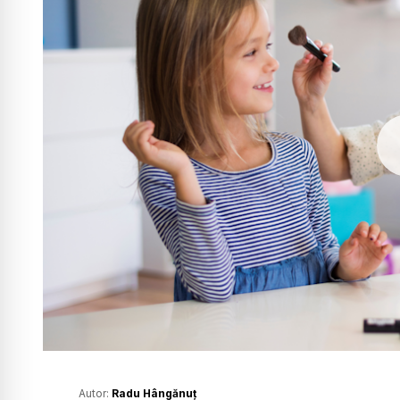
Autor:
Radu Hângănuț