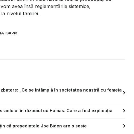
d vom avea însă reglementările sistemice,
 nivelul familiei.
HATSAPP!
batere: „Ce se întâmplă în societatea noastră cu femeia
raelului în războiul cu Hamas. Care a fost explicația
țin că președintele Joe Biden are o sosie