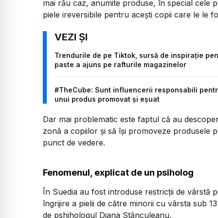
mai rău caz, anumite produse, în special cele 
piele ireversibile pentru acești copii care le le 
Trendurile de pe Tiktok, sursă de inspirație pe
paste a ajuns pe rafturile magazinelor
#TheCube: Sunt influencerii responsabili pen
unui produs promovat și eșuat
Dar mai problematic este faptul că au descoperi
zonă a copiilor și să își promoveze produsele p
punct de vedere.
Fenomenul, explicat de un psiholog
În Suedia au fost introduse restricții de vârs
îngrijire a pielii de către minorii cu vârsta sub 1
de pshihologul Diana Stănculeanu.