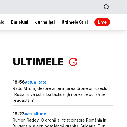
ic
Emisiuni
Jurnaliști
Ultimele Stiri
Live
ULTIMELE
18:56
Actualitate
Radu Miruță, despre amenințarea dronelor rusești:
„Rusia își va schimba tactica. Și noi va trebui să ne
readaptăm”
18:23
Actualitate
Rumen Radev: O dronă a intrat dinspre România în
Bulgaria și a explodat lângă graniță. Bulgaria: E un