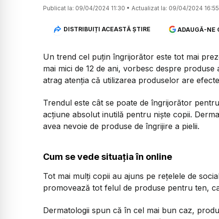
Publicat la:
09/04/2024 11:30
•
Actualizat la:
09/04/2024 16:55
DISTRIBUIȚI ACEASTĂ ȘTIRE
ADAUGĂ-NE 
Un trend cel puțin îngrijorător este tot mai prez
mai mici de 12 de ani, vorbesc despre produse anti-
atrag atenția că utilizarea produselor are efect
Trendul este cât se poate de îngrijorător pentru
acțiune absolut inutilă pentru niște copii. Derm
avea nevoie de produse de îngrijire a pielii.
Cum se vede situația în online
Tot mai mulți copii au ajuns pe rețelele de socia
promovează tot felul de produse pentru ten, car
Dermatologii spun că în cel mai bun caz, produs