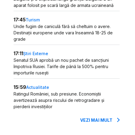
aparat folosit pe scară largă de armata ucraineană
17:45
Turism
Unde fugim de caniculă fără să cheltuim o avere.
Destinații europene unde vara înseamnă 18-25 de
grade
17:11
Știri Externe
Senatul SUA aprobă un nou pachet de sancțiuni
împotriva Rusiei. Tarife de până la 500% pentru
importurile rusești
15:59
Actualitate
Ratingul României, sub presiune. Economiștii
avertizează asupra riscului de retrogradare și
pierderii investițiilor
VEZI MAI MULT