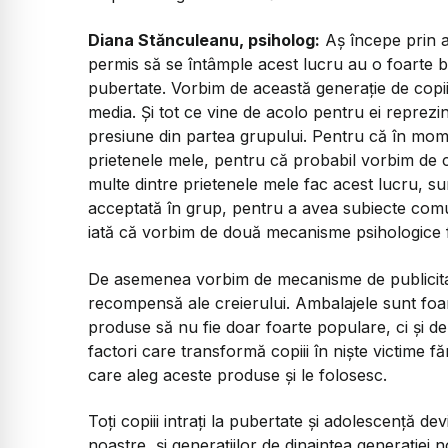
Diana Stănculeanu, psiholog:
Aș începe prin a
permis să se întâmple acest lucru au o foarte b
pubertate. Vorbim de această generație de copii 
media. Și tot ce vine de acolo pentru ei reprez
presiune din partea grupului. Pentru că în momen
prietenele mele, pentru că probabil vorbim de ce
multe dintre prietenele mele fac acest lucru, su
acceptată în grup, pentru a avea subiecte comu
iată că vorbim de două mecanisme psihologice fo
De asemenea vorbim de mecanisme de publicitat
recompensă ale creierului. Ambalajele sunt foar
produse să nu fie doar foarte populare, ci și de
factori care transformă copiii în niște victime f
care aleg aceste produse și le folosesc.
Toți copiii intrați la pubertate și adolescență de
noastre, și generațiilor de dinaintea generației