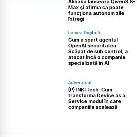
Alibaba lansează Qwen3.8-
Max și afirmă că poate
funcționa autonom zile
întregi
Lumea Digitală
Cum a spart agentul
OpenAI securitatea.
Scăpat de sub control, a
atacat încă o companie
specializată în AI
Advertorial
(P) INKI.tech: Cum
transformă Device as a
Service modul în care
companiile scalează