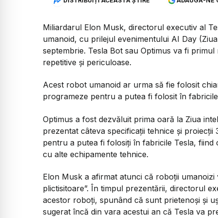
DISTRIBUIȚI ACEASTĂ ȘTIRE
ADAUGĂ-NE 
Miliardarul Elon Musk, directorul executiv al T
umanoid, cu prilejul evenimentului AI Day (Ziua in
septembrie. Tesla Bot sau Optimus va fi primu
repetitive și periculoase.
Acest robot umanoid ar urma să fie folosit chiar 
programeze pentru a putea fi folosit în fabricil
Optimus a fost dezvăluit prima oară la Ziua intel
prezentat câteva specificații tehnice și proiecți
pentru a putea fi folosiți în fabricile Tesla, fiin
cu alte echipamente tehnice.
Elon Musk a afirmat atunci că roboții umanoizi vor
plictisitoare”. În timpul prezentării, directorul 
acestor roboți, spunând că sunt prietenoși și u
sugerat încă din vara acestui an că Tesla va pr