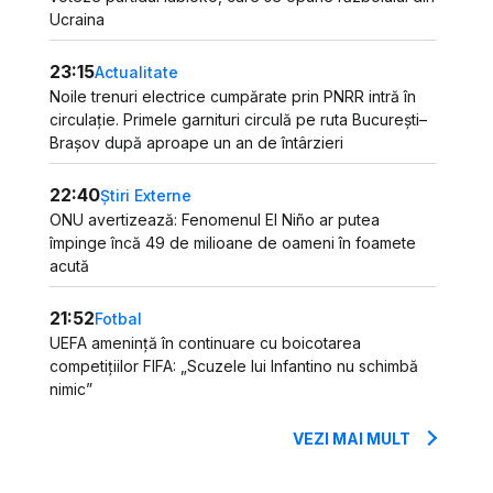
Ucraina
23:15
Actualitate
Noile trenuri electrice cumpărate prin PNRR intră în
circulație. Primele garnituri circulă pe ruta București–
Brașov după aproape un an de întârzieri
22:40
Știri Externe
ONU avertizează: Fenomenul El Niño ar putea
împinge încă 49 de milioane de oameni în foamete
acută
21:52
Fotbal
UEFA amenință în continuare cu boicotarea
competițiilor FIFA: „Scuzele lui Infantino nu schimbă
nimic”
VEZI MAI MULT