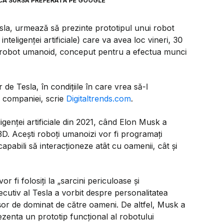
CA SURSĂ PREFERATĂ PE GOOGLE
esla, urmează să prezinte prototipul unui robot
teligenței artificiale) care va avea loc vineri, 30
l robot umanoid, conceput pentru a efectua munci
de Tesla, în condițiile în care vrea să-l
e companiei, scrie
Digitaltrends.com
.
igenței artificiale din 2021, când Elon Musk a
i 3D. Acești roboți umanoizi vor fi programați
d capabili să interacționeze atât cu oamenii, cât și
 fi folosiți la „sarcini periculoase și
executiv al Tesla a vorbit despre personalitatea
șor de dominat de către oameni. De altfel, Musk a
ezenta un prototip funcțional al robotului