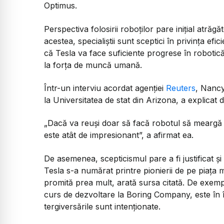
Optimus.
Perspectiva folosirii roboților pare inițial atrăg
acestea, specialiștii sunt sceptici în privința efi
că Tesla va face suficiente progrese în robotică
la forța de muncă umană.
Într-un interviu acordat agenției
Reuters
, Nancy
la Universitatea de stat din Arizona, a explicat 
„Dacă va reuși doar să facă robotul să meargă 
este atât de impresionant”, a afirmat ea.
De asemenea, scepticismul pare a fi justificat ș
Tesla s-a numărat printre pionierii de pe piața m
promită prea mult, arată sursa citată. De exemp
curs de dezvoltare la Boring Company, este în în
tergiversările sunt intenționate.