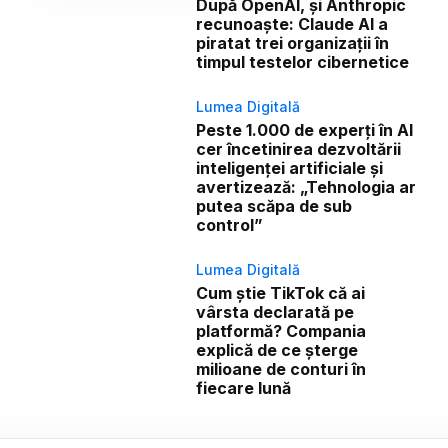
După OpenAI, și Anthropic
recunoaște: Claude AI a
piratat trei organizații în
timpul testelor cibernetice
Lumea Digitală
Peste 1.000 de experți în AI
cer încetinirea dezvoltării
inteligenței artificiale și
avertizează: „Tehnologia ar
putea scăpa de sub
control”
Lumea Digitală
Cum știe TikTok că ai
vârsta declarată pe
platformă? Compania
explică de ce șterge
milioane de conturi în
fiecare lună