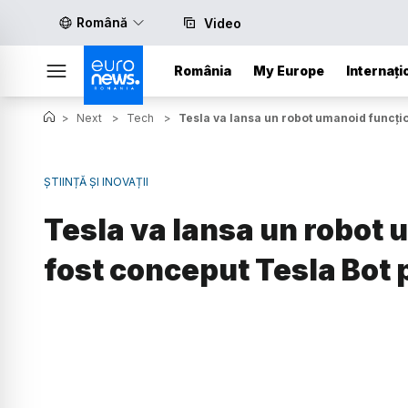
Română
Video
România
My Europe
Internați
>
Next
>
Tech
>
Tesla va lansa un robot umanoid funcțio
ȘTIINȚĂ ȘI INOVAȚII
Tesla va lansa un robot 
fost conceput Tesla Bot p