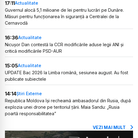
17:11
Actualitate
Guvernul alocă 5,1 milioane de lei pentru lucrări pe Dunăre.
Măsuri pentru funcționarea în siguranță a Centralei de la
Cernavodă
16:36
Actualitate
Nicușor Dan contestă la CCR modificările aduse legii ANI și
critică modificările PSD-AUR
15:05
Actualitate
UPDATE Bac 2026 la Limba română, sesiunea august. Au fost
publicate subiectele
14:14
Știri Externe
Republica Moldova își recheamă ambasadorul din Rusia, după
explozia unei drone pe teritoriul țării. Maia Sandu: „Rusia
poartă responsabilitatea”
VEZI MAI MULT