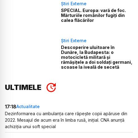
Știri Externe
SPECIAL. Europa: vară de foc.
Mărturiile românilor fugiți din
calea flăcărilor
Știri Externe
Descoperire uluitoare în
Dunăre, la Budapesta: o
motocicletă militară și
rămășițele a doi soldați germani,
scoase la iveală de secetă
ULTIMELE
17:18
Actualitate
Dezinformarea cu ambulanța care răpește copii apăruse din
2022. Mesajul de acum era în limba rusă, inițial. CNA anunță
achiziția unui soft special