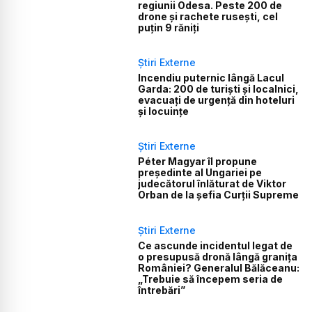
regiunii Odesa. Peste 200 de
drone și rachete rusești, cel
puțin 9 răniți
Știri Externe
Incendiu puternic lângă Lacul
Garda: 200 de turiști și localnici,
evacuați de urgență din hoteluri
și locuințe
Știri Externe
Péter Magyar îl propune
președinte al Ungariei pe
judecătorul înlăturat de Viktor
Orban de la șefia Curții Supreme
Știri Externe
Ce ascunde incidentul legat de
o presupusă dronă lângă granița
României? Generalul Bălăceanu:
„Trebuie să începem seria de
întrebări”