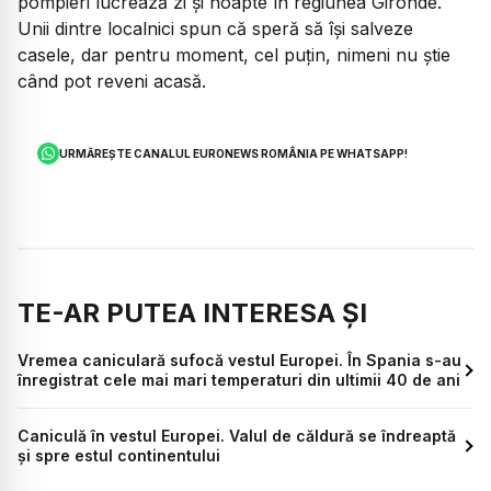
pompieri lucrează zi și noapte în regiunea Gironde.
Unii dintre localnici spun că speră să își salveze
casele, dar pentru moment, cel puțin, nimeni nu știe
când pot reveni acasă.
URMĂREȘTE CANALUL EURONEWS ROMÂNIA PE WHATSAPP!
TE-AR PUTEA INTERESA ȘI
Vremea caniculară sufocă vestul Europei. În Spania s-au
înregistrat cele mai mari temperaturi din ultimii 40 de ani
Caniculă în vestul Europei. Valul de căldură se îndreaptă
și spre estul continentului