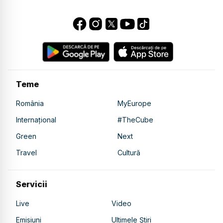
Teme
România
MyEurope
Internațional
#TheCube
Green
Next
Travel
Cultură
Servicii
Live
Video
Emisiuni
Ultimele Știri