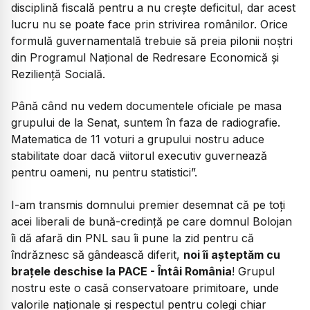
disciplină fiscală pentru a nu crește deficitul, dar acest
lucru nu se poate face prin strivirea românilor. Orice
formulă guvernamentală trebuie să preia pilonii noștri
din Programul Național de Redresare Economică și
Reziliență Socială.
Până când nu vedem documentele oficiale pe masa
grupului de la Senat, suntem în faza de radiografie.
Matematica de 11 voturi a grupului nostru aduce
stabilitate doar dacă viitorul executiv guvernează
pentru oameni, nu pentru statistici”.
I-am transmis domnului premier desemnat că pe toți
acei liberali de bună-credință pe care domnul Bolojan
îi dă afară din PNL sau îi pune la zid pentru că
îndrăznesc să gândească diferit,
noi îi așteptăm cu
brațele deschise la PACE - Întâi România
! Grupul
nostru este o casă conservatoare primitoare, unde
valorile naționale și respectul pentru colegi chiar