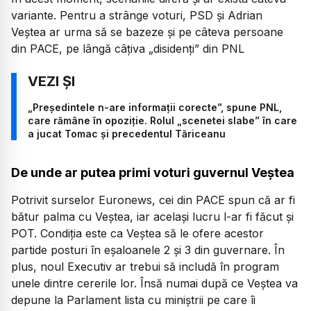
variante. Pentru a strânge voturi, PSD și Adrian
Veștea ar urma să se bazeze și pe câteva persoane
din PACE, pe lângă câțiva „disidenți” din PNL
„Președintele n-are informații corecte”, spune PNL,
care rămâne în opoziție. Rolul „scenetei slabe” în care
a jucat Tomac și precedentul Tăriceanu
De unde ar putea primi voturi guvernul Veștea
Potrivit surselor Euronews, cei din PACE spun că ar fi
bătur palma cu Veștea, iar același lucru l-ar fi făcut și
POT. Condiția este ca Veștea să le ofere acestor
partide posturi în eșaloanele 2 și 3 din guvernare. În
plus, noul Executiv ar trebui să includă în program
unele dintre cererile lor. Însă numai după ce Veștea va
depune la Parlament lista cu miniștrii pe care îi