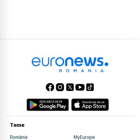
Teme
România
MyEurope