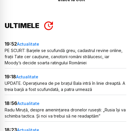
ULTIMELE
19:52
Actualitate
PE SCURT: Barjele se scufundă greu, cadastrul revine online,
frații Tate cer cauțiune, canotorii români strălucesc, iar
Moody’s decide soarta ratingului României
19:18
Actualitate
UPDATE. Operațiunea de pe brațul Bala intră în linie dreaptă. A
treia barjă a fost scufundată, a patra urmează
18:56
Actualitate
Radu Miruță, despre amenințarea dronelor rusești: „Rusia își va
schimba tactica. Și noi va trebui să ne readaptăm”
18:23
Actualitate