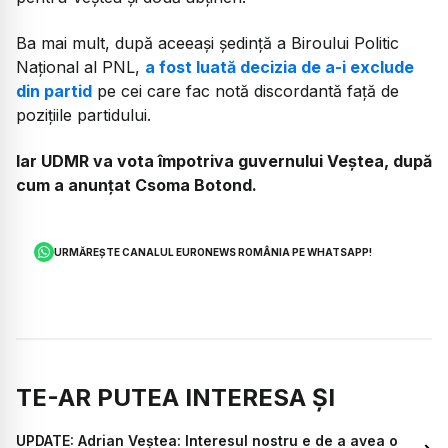
Ba mai mult, după aceeași ședință a Biroului Politic
Național al PNL,
a fost luată decizia de a-i exclude
din partid
pe cei care fac notă discordantă față de
pozițiile partidului.
Iar UDMR va vota împotriva guvernului Veștea, după
cum a anunțat Csoma Botond.
URMĂREȘTE CANALUL EURONEWS ROMÂNIA PE WHATSAPP!
TE-AR PUTEA INTERESA ȘI
UPDATE: Adrian Veștea: Interesul nostru e de a avea o