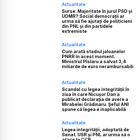
Actualitate
Surse: Majoritate în jurul PSD și
UDMR? Social democrații ar
urma să fie ajutați de politicieni
din PNL și din partidele
extremiste
Actualitate
Cum arată stadiul jaloanelor
PNRR în acest moment.
Ministrul Pîslaru a salvat 3,4
miliarde de euro nerambursabili
Actualitate
Scandal cu legea integrității în
ziua în care Nicușor Dan a
publicat declarația de avere a
Mirabelei Grădinaru. Șeful ANI
spune că legea e inaplicabilă
Actualitate
Legea integrității, adoptată de
Senat. USR și PNL ar urma să o
atace la CCR