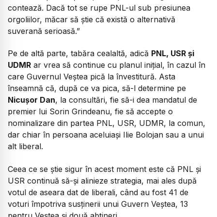
contează. Dacă tot se rupe PNL-ul sub presiunea
orgoliilor, măcar să știe că există o alternativă
suverană serioasă.”
Pe de altă parte, tabăra cealaltă, adică
PNL, USR și
UDMR
ar vrea să continue cu planul inițial, în cazul în
care Guvernul Veștea pică la învestitură. Asta
înseamnă că, după ce va pica, să-l determine pe
Nicușor Dan
, la consultări, fie să-i dea mandatul de
premier lui Sorin Grindeanu, fie să accepte o
nominalizare din partea PNL, USR, UDMR, la comun,
dar chiar în persoana aceluiași Ilie Bolojan sau a unui
alt liberal.
Ceea ce se știe sigur în acest moment este că PNL și
USR continuă să-și alinieze strategia, mai ales după
votul de aseara dat de liberali, când au fost 41 de
voturi împotriva susținerii unui Guvern Veștea, 13
pentru Veștea și două abțineri.