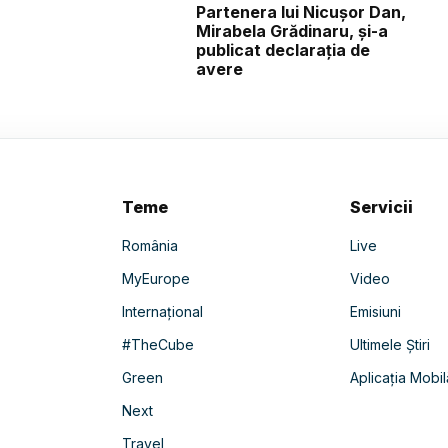
Partenera lui Nicușor Dan,
Mirabela Grădinaru, și-a
publicat declarația de
avere
Teme
Servicii
România
Live
MyEurope
Video
Internațional
Emisiuni
#TheCube
Ultimele Știri
Green
Aplicația Mobil
Next
Travel