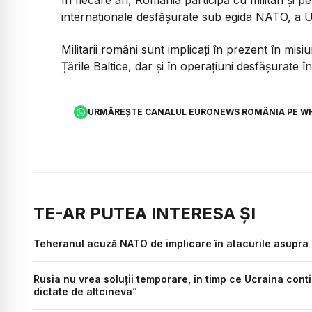
În fiecare an, România participă cu militari și pe
internaționale desfășurate sub egida NATO, a Un
Militarii români sunt implicați în prezent în mis
Țările Baltice, dar și în operațiuni desfășurate în
URMĂREȘTE CANALUL EURONEWS ROMÂNIA PE W
TE-AR PUTEA INTERESA ȘI
Teheranul acuză NATO de implicare în atacurile asupra Ir
Rusia nu vrea soluții temporare, în timp ce Ucraina con
dictate de altcineva”