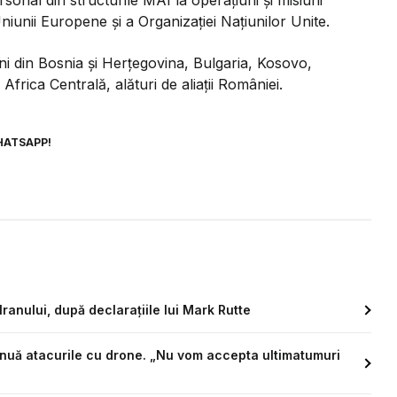
rsonal din structurile MAI la operațiuni și misiuni
iunii Europene și a Organizației Națiunilor Unite.
iuni din Bosnia și Herțegovina, Bulgaria, Kosovo,
 Africa Centrală, alături de aliații României.
HATSAPP!
anului, după declarațiile lui Mark Rutte
tinuă atacurile cu drone. „Nu vom accepta ultimatumuri