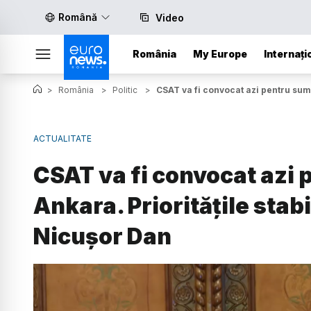
Română
Video
România
My Europe
Internați
>
România
>
Politic
>
CSAT va fi convocat azi pentru summ
ACTUALITATE
CSAT va fi convocat azi 
Ankara. Prioritățile stab
Nicușor Dan