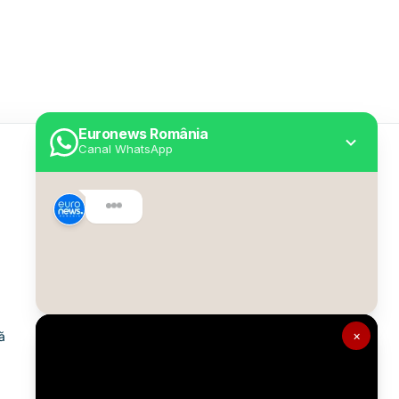
Euronews România
Canal WhatsApp
Utile
Despre Euronews
Declarație accesibilitate
Politica Cookie
Politica de confidențialitate
×
ă
Formular de contact
Transparență în utilizarea AI
Gestionați preferințele