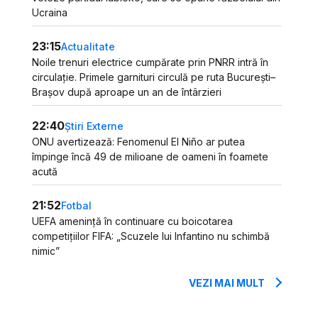
Ucraina
23:15
Actualitate
Noile trenuri electrice cumpărate prin PNRR intră în
circulație. Primele garnituri circulă pe ruta București–
Brașov după aproape un an de întârzieri
22:40
Știri Externe
ONU avertizează: Fenomenul El Niño ar putea
împinge încă 49 de milioane de oameni în foamete
acută
21:52
Fotbal
UEFA amenință în continuare cu boicotarea
competițiilor FIFA: „Scuzele lui Infantino nu schimbă
nimic”
VEZI MAI MULT