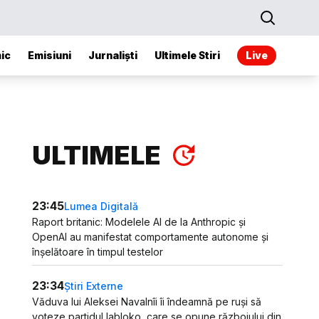
ic
Emisiuni
Jurnaliști
Ultimele Stiri
Live
ULTIMELE
23:45
Lumea Digitală
Raport britanic: Modelele AI de la Anthropic și
OpenAI au manifestat comportamente autonome și
înșelătoare în timpul testelor
23:34
Știri Externe
Văduva lui Aleksei Navalnîi îi îndeamnă pe ruși să
voteze partidul Iabloko, care se opune războiului din