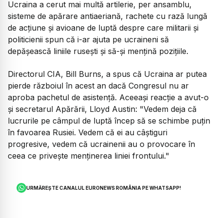
Ucraina a cerut mai multă artilerie, per ansamblu,
sisteme de apărare antiaeriană, rachete cu rază lungă
de acțiune și avioane de luptă despre care militarii și
politicienii spun că i-ar ajuta pe ucraineni să
depășească liniile rusești și să-și mențină pozițiile.
Directorul CIA, Bill Burns, a spus că Ucraina ar putea
pierde războiul în acest an dacă Congresul nu ar
aproba pachetul de asistență. Aceeași reacție a avut-o
și secretarul Apărării, Lloyd Austin:
"Vedem deja că
lucrurile pe câmpul de luptă încep să se schimbe puțin
în favoarea Rusiei. Vedem că ei au câștiguri
progresive, vedem că ucrainenii au o provocare în
ceea ce privește menținerea liniei frontului."
URMĂREȘTE CANALUL EURONEWS ROMÂNIA PE WHATSAPP!