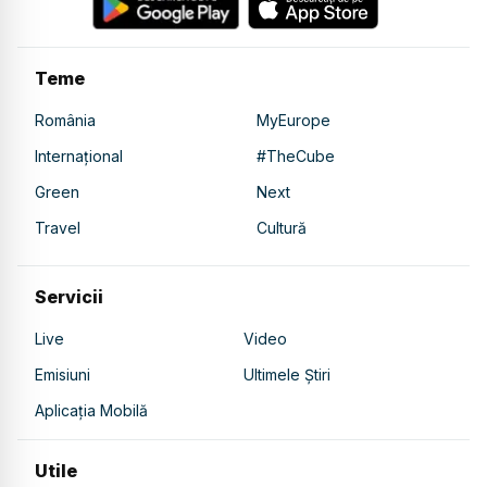
Teme
România
MyEurope
Internațional
#TheCube
Green
Next
Travel
Cultură
Servicii
Live
Video
Emisiuni
Ultimele Știri
Aplicația Mobilă
Utile