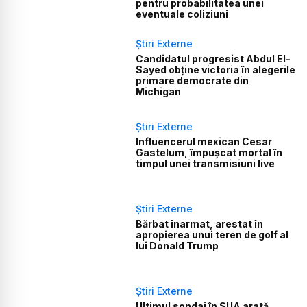
pentru probabilitatea unei
eventuale coliziuni
Știri Externe
Candidatul progresist Abdul El-
Sayed obține victoria în alegerile
primare democrate din
Michigan
Știri Externe
Influencerul mexican Cesar
Gastelum, împușcat mortal în
timpul unei transmisiuni live
Știri Externe
Bărbat înarmat, arestat în
apropierea unui teren de golf al
lui Donald Trump
Știri Externe
Ultimul sondaj în SUA arată