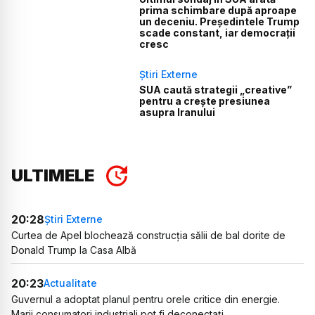
prima schimbare după aproape
un deceniu. Președintele Trump
scade constant, iar democrații
cresc
Știri Externe
SUA caută strategii „creative”
pentru a crește presiunea
asupra Iranului
ULTIMELE
20:28
Știri Externe
Curtea de Apel blochează construcția sălii de bal dorite de
Donald Trump la Casa Albă
20:23
Actualitate
Guvernul a adoptat planul pentru orele critice din energie.
Marii consumatori industriali pot fi deconectați