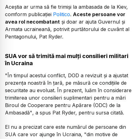
Aceștia ar urma să fie trimiși la ambasada de la Kiev,
comform publicației
Politico
.
Aceste persoane vor
avea rol necombatant
și doar ar ajuta Guvernul și
Armata ucraineană, potrivit purtătorului de cuvânt al
Pentagonului, Pat Ryder.
SUA vor să trimită mai mulți consilieri militari
în Ucraina
"În timpul acestui conflict, DOD a revizuit și a ajustat
prezența noastră în țară, pe măsură ce condițiile de
securitate au evoluat. În prezent, luăm în considerare
trimiterea unor consilieri suplimentari pentru a mări
Biroul de Cooperare pentru Apărare (ODC) de la
Ambasadă"
, a spus Pat Ryder, pentru sursa citată.
El nu a precizat care este numărul de persoane din
SUA care vor ajunge în Ucraina,
"din motive de