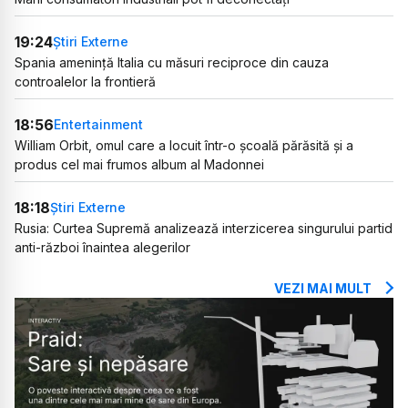
19:24
Știri Externe
Spania amenință Italia cu măsuri reciproce din cauza
controalelor la frontieră
18:56
Entertainment
William Orbit, omul care a locuit într-o școală părăsită și a
produs cel mai frumos album al Madonnei
18:18
Știri Externe
Rusia: Curtea Supremă analizează interzicerea singurului partid
anti-război înaintea alegerilor
VEZI MAI MULT