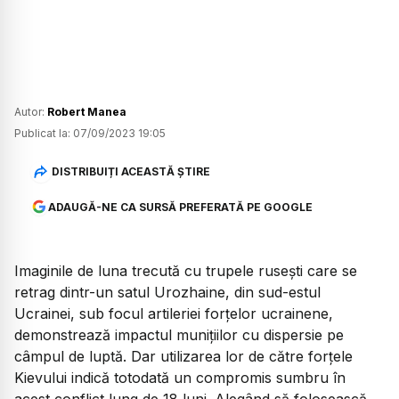
Autor:
Robert Manea
Publicat la:
07/09/2023 19:05
DISTRIBUIȚI ACEASTĂ ȘTIRE
ADAUGĂ-NE CA SURSĂ PREFERATĂ PE GOOGLE
Imaginile de luna trecută cu trupele rusești care se
retrag dintr-un satul Urozhaine, din sud-estul
Ucrainei, sub focul artileriei forțelor ucrainene,
demonstrează impactul munițiilor cu dispersie pe
câmpul de luptă. Dar utilizarea lor de către forțele
Kievului indică totodată un compromis sumbru în
acest conflict lung de 18 luni. Alegând să folosească