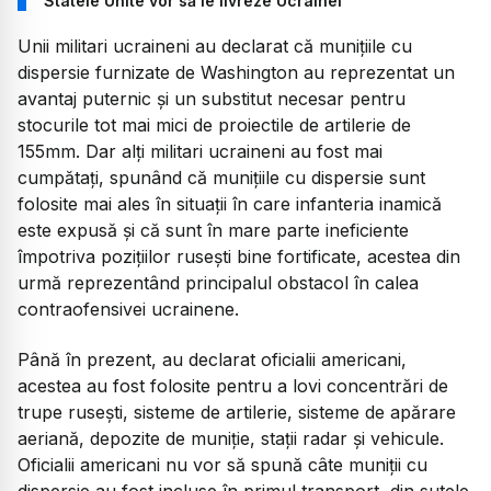
Statele Unite vor să le livreze Ucrainei
Unii militari ucraineni au declarat că munițiile cu
dispersie furnizate de Washington au reprezentat un
avantaj puternic și un substitut necesar pentru
stocurile tot mai mici de proiectile de artilerie de
155mm. Dar alți militari ucraineni au fost mai
cumpătați, spunând că munițiile cu dispersie sunt
folosite mai ales în situații în care infanteria inamică
este expusă și că sunt în mare parte ineficiente
împotriva pozițiilor rusești bine fortificate, acestea din
urmă reprezentând principalul obstacol în calea
contraofensivei ucrainene.
Până în prezent, au declarat oficialii americani,
acestea au fost folosite pentru a lovi concentrări de
trupe rusești, sisteme de artilerie, sisteme de apărare
aeriană, depozite de muniție, stații radar și vehicule.
Oficialii americani nu vor să spună câte muniții cu