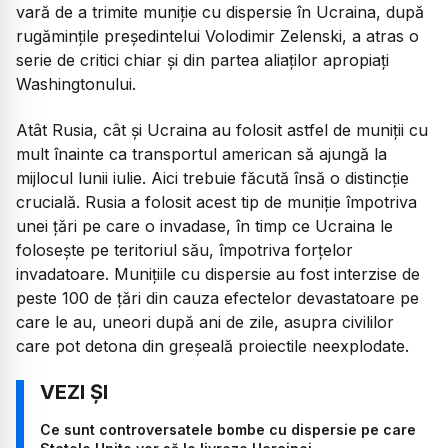
vară de a trimite muniție cu dispersie în Ucraina, după
rugămințile președintelui Volodimir Zelenski, a atras o
serie de critici chiar și din partea aliaților apropiați
Washingtonului.
Atât Rusia, cât și Ucraina au folosit astfel de muniții cu
mult înainte ca transportul american să ajungă la
mijlocul lunii iulie. Aici trebuie făcută însă o distincție
crucială. Rusia a folosit acest tip de muniție împotriva
unei țări pe care o invadase, în timp ce Ucraina le
folosește pe teritoriul său, împotriva forțelor
invadatoare. Munițiile cu dispersie au fost interzise de
peste 100 de țări din cauza efectelor devastatoare pe
care le au, uneori după ani de zile, asupra civililor
care pot detona din greșeală proiectile neexplodate.
Ce sunt controversatele bombe cu dispersie pe care