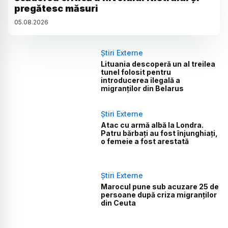
pregătesc măsuri
05
.
08
.
2026
Știri Externe
Lituania descoperă un al treilea
tunel folosit pentru
introducerea ilegală a
migranților din Belarus
Știri Externe
Atac cu armă albă la Londra.
Patru bărbați au fost înjunghiați,
o femeie a fost arestată
Știri Externe
Marocul pune sub acuzare 25 de
persoane după criza migranților
din Ceuta