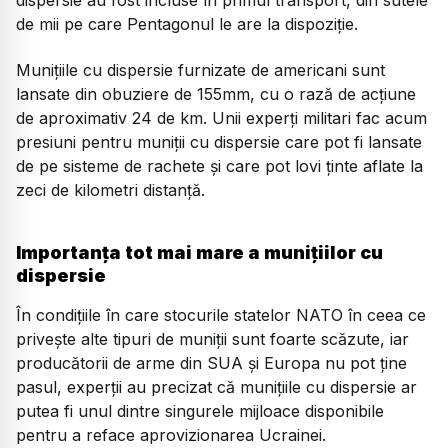
dispersie au fost incluse în primul transport, din sutele
de mii pe care Pentagonul le are la dispoziție.
Munițiile cu dispersie furnizate de americani sunt
lansate din obuziere de 155mm, cu o rază de acțiune
de aproximativ 24 de km. Unii experți militari fac acum
presiuni pentru muniții cu dispersie care pot fi lansate
de pe sisteme de rachete și care pot lovi ținte aflate la
zeci de kilometri distanță.
Importanța tot mai mare a munițiilor cu
dispersie
În condițiile în care stocurile statelor NATO în ceea ce
privește alte tipuri de muniții sunt foarte scăzute, iar
producătorii de arme din SUA și Europa nu pot ține
pasul, experții au precizat că munițiile cu dispersie ar
putea fi unul dintre singurele mijloace disponibile
pentru a reface aprovizionarea Ucrainei.