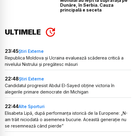
Mondial au ieșit la suprafață pe
Dunăre, în Serbia. Cauza
principală e seceta
ULTIMELE
23:45
Știri Externe
Republica Moldova și Ucraina evaluează scăderea critică a
nivelului Nistrului și pregătesc măsuri
22:48
Știri Externe
Candidatul progresist Abdul El-Sayed obține victoria în
alegerile primare democrate din Michigan
22:44
Alte Sporturi
Elisabeta Lipă, după performanța istorică de la Europene: „N-
am trăit niciodată o asemenea bucurie. Această generație nu
se resemnează când pierde”