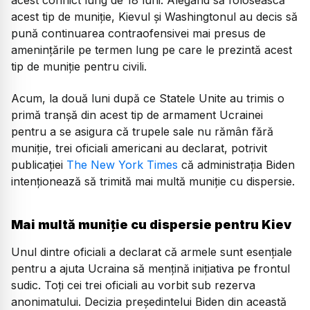
acest tip de muniție, Kievul și Washingtonul au decis să
pună continuarea contraofensivei mai presus de
amenințările pe termen lung pe care le prezintă acest
tip de muniție pentru civili.
Acum, la două luni după ce Statele Unite au trimis o
primă tranșă din acest tip de armament Ucrainei
pentru a se asigura că trupele sale nu rămân fără
muniție, trei oficiali americani au declarat, potrivit
publicației
The New York Times
că administrația Biden
intenționează să trimită mai multă muniție cu dispersie.
Mai multă muniție cu dispersie pentru Kiev
Unul dintre oficiali a declarat că armele sunt esențiale
pentru a ajuta Ucraina să mențină inițiativa pe frontul
sudic. Toți cei trei oficiali au vorbit sub rezerva
anonimatului. Decizia președintelui Biden din această