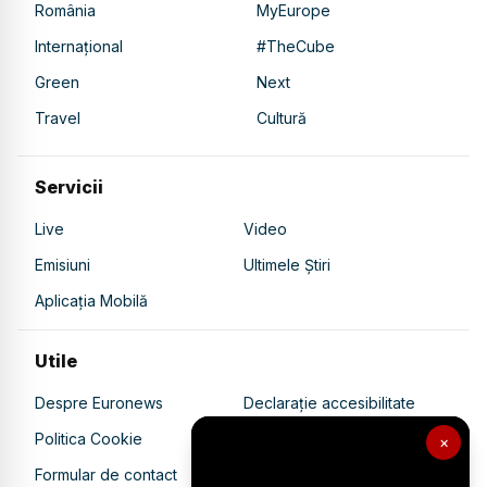
România
MyEurope
Internațional
#TheCube
Green
Next
Travel
Cultură
Servicii
Live
Video
Emisiuni
Ultimele Știri
Aplicația Mobilă
Utile
Despre Euronews
Declarație accesibilitate
Politica Cookie
Politica de confidențialitate
×
Formular de contact
Transparență în utilizarea AI