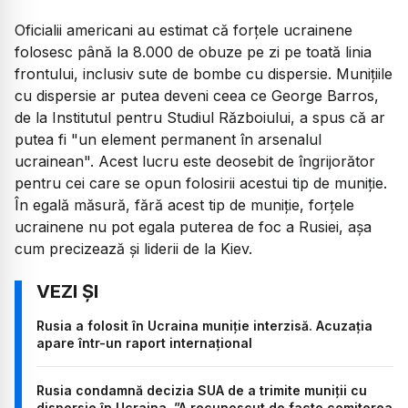
Oficialii americani au estimat că forțele ucrainene
folosesc până la 8.000 de obuze pe zi pe toată linia
frontului, inclusiv sute de bombe cu dispersie. Munițiile
cu dispersie ar putea deveni ceea ce George Barros,
de la Institutul pentru Studiul Războiului, a spus că ar
putea fi "un element permanent în arsenalul
ucrainean". Acest lucru este deosebit de îngrijorător
pentru cei care se opun folosirii acestui tip de muniție.
În egală măsură, fără acest tip de muniție, forțele
ucrainene nu pot egala puterea de foc a Rusiei, așa
cum precizează și liderii de la Kiev.
Rusia a folosit în Ucraina muniție interzisă. Acuzația
apare într-un raport internațional
Rusia condamnă decizia SUA de a trimite muniții cu
dispersie în Ucraina. ”A recunoscut de facto comiterea