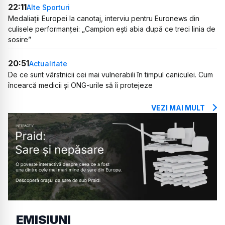
22:11
Alte Sporturi
Medaliații Europei la canotaj, interviu pentru Euronews din
culisele performanței: „Campion ești abia după ce treci linia de
sosire”
20:51
Actualitate
De ce sunt vârstnicii cei mai vulnerabili în timpul caniculei. Cum
încearcă medicii și ONG-urile să îi protejeze
VEZI MAI MULT
EMISIUNI