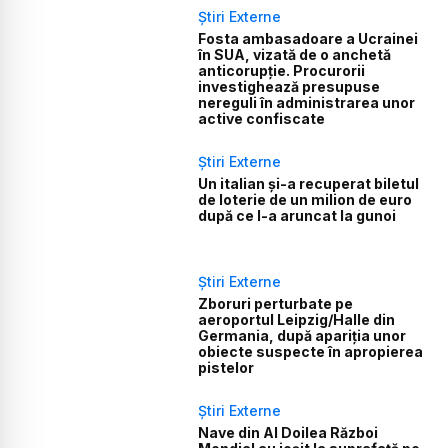
Știri Externe
Fosta ambasadoare a Ucrainei
în SUA, vizată de o anchetă
anticorupție. Procurorii
investighează presupuse
nereguli în administrarea unor
active confiscate
Știri Externe
Un italian și-a recuperat biletul
de loterie de un milion de euro
după ce l-a aruncat la gunoi
Știri Externe
Zboruri perturbate pe
aeroportul Leipzig/Halle din
Germania, după apariția unor
obiecte suspecte în apropierea
pistelor
Știri Externe
Nave din Al Doilea Război