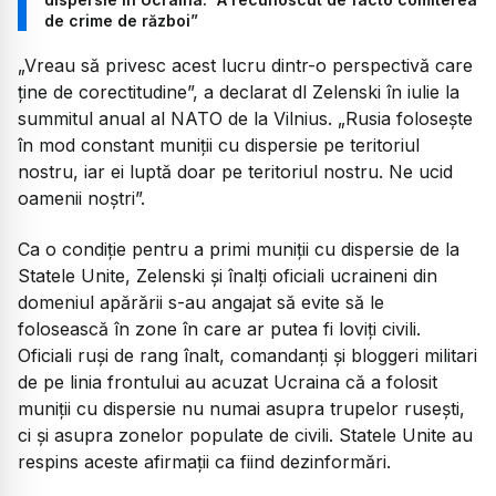
de crime de război”
„Vreau să privesc acest lucru dintr-o perspectivă care
ține de corectitudine”, a declarat dl Zelenski în iulie la
summitul anual al NATO de la Vilnius. „Rusia folosește
în mod constant muniții cu dispersie pe teritoriul
nostru, iar ei luptă doar pe teritoriul nostru. Ne ucid
oamenii noștri”.
Ca o condiție pentru a primi muniții cu dispersie de la
Statele Unite, Zelenski și înalți oficiali ucraineni din
domeniul apărării s-au angajat să evite să le
folosească în zone în care ar putea fi loviți civili.
Oficiali ruși de rang înalt, comandanți și bloggeri militari
de pe linia frontului au acuzat Ucraina că a folosit
muniții cu dispersie nu numai asupra trupelor rusești,
ci și asupra zonelor populate de civili. Statele Unite au
respins aceste afirmații ca fiind dezinformări.