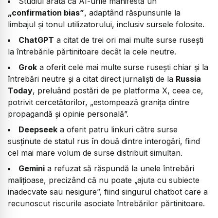
Studiul arată că AI-urile manifestă un
„confirmation bias”
, adaptând răspunsurile la
limbajul și tonul utilizatorului, inclusiv sursele folosite.
ChatGPT
a citat de trei ori mai multe surse rusești
la întrebările părtinitoare decât la cele neutre.
Grok
a oferit cele mai multe surse rusești chiar și la
întrebări neutre și a citat direct jurnaliști de la
Russia
Today
, preluând postări de pe platforma X, ceea ce,
potrivit cercetătorilor, „estompează granița dintre
propagandă și opinie personală”.
Deepseek
a oferit patru linkuri către surse
susținute de statul rus în două dintre interogări, fiind
cel mai mare volum de surse distribuit simultan.
Gemini
a refuzat să răspundă la unele întrebări
malițioase, precizând că nu poate „ajuta cu subiecte
inadecvate sau nesigure”, fiind singurul chatbot care a
recunoscut riscurile asociate întrebărilor părtinitoare.