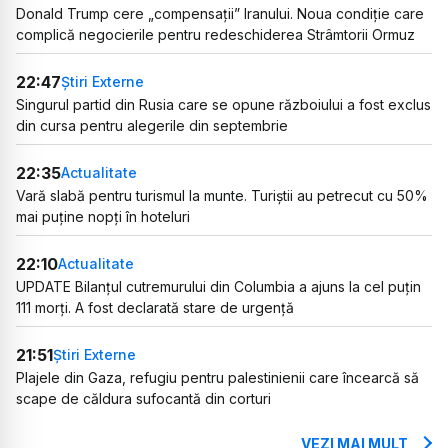
Donald Trump cere „compensații” Iranului. Noua condiție care
complică negocierile pentru redeschiderea Strâmtorii Ormuz
22:47
Știri Externe
Singurul partid din Rusia care se opune războiului a fost exclus
din cursa pentru alegerile din septembrie
22:35
Actualitate
Vară slabă pentru turismul la munte. Turiștii au petrecut cu 50%
mai puține nopți în hoteluri
22:10
Actualitate
UPDATE Bilanțul cutremurului din Columbia a ajuns la cel puțin
111 morți. A fost declarată stare de urgență
21:51
Știri Externe
Plajele din Gaza, refugiu pentru palestinienii care încearcă să
scape de căldura sufocantă din corturi
VEZI MAI MULT