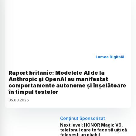
Lumea Digitală
Raport britanic: Modelele AI de la
Anthropic și OpenAI au manifestat
comportamente autonome și înșelătoare
în timpul testelor
05
.
08
.
2026
Conținut Sponsorizat
Next level: HONOR Magic V6,
telefonul care te face să uiți că
folosești un pliabil