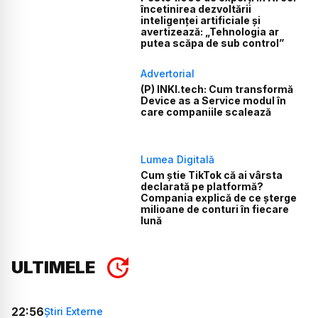
încetinirea dezvoltării
inteligenței artificiale și
avertizează: „Tehnologia ar
putea scăpa de sub control”
Advertorial
(P) INKI.tech: Cum transformă
Device as a Service modul în
care companiile scalează
Lumea Digitală
Cum știe TikTok că ai vârsta
declarată pe platformă?
Compania explică de ce șterge
milioane de conturi în fiecare
lună
ULTIMELE
22:56
Știri Externe