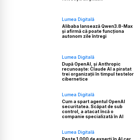
Lumea Digitală
Alibaba lansează Qwen3.8-Max
și afirmă că poate funcționa
autonom zile întregi
Lumea Digitală
După OpenAI, și Anthropic
recunoaște: Claude AI a piratat
trei organizații în timpul testelor
cibernetice
Lumea Digitală
Cum a spart agentul OpenAI
securitatea. Scăpat de sub
control, a atacat încă o
companie specializată în AI
Lumea Digitală
Peste 1.000 de experți în AI cer