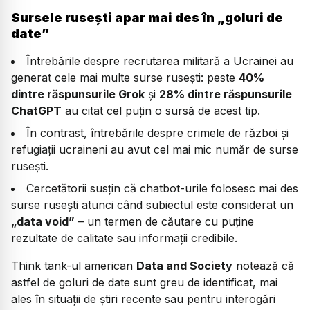
Sursele rusești apar mai des în „goluri de
date”
Întrebările despre recrutarea militară a Ucrainei au
generat cele mai multe surse rusești: peste
40%
dintre răspunsurile Grok
și
28% dintre răspunsurile
ChatGPT
au citat cel puțin o sursă de acest tip.
În contrast, întrebările despre crimele de război și
refugiații ucraineni au avut cel mai mic număr de surse
rusești.
Cercetătorii susțin că chatbot-urile folosesc mai des
surse rusești atunci când subiectul este considerat un
„data void”
– un termen de căutare cu puține
rezultate de calitate sau informații credibile.
Think tank-ul american
Data and Society
notează că
astfel de goluri de date sunt greu de identificat, mai
ales în situații de știri recente sau pentru interogări