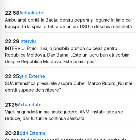
22:58
Actualitate
Ambulanță oprită la Bacău pentru pepeni și legume în timp ce
transporta la spital o fetiță de un an. DSU a deschis o anchetă
22:29
Interviu
INTERVIU. Etnicii ruși, o posibilă bombă cu ceas pentru
Republica Moldova. Dan Barna: „Este un lucru bun că vorbim
despre Republica Moldova. Este primul pas”
22:25
Știri Externe
SUA intensifică presiunile asupra Cubei. Marco Rubio: „Nu mai
există supape de scăpare”
21:25
Actualitate
Vijelii și grindină în mai multe județe. ANM: Instabilitatea se
reduce, dar furtunile continuă sâmbătă
20:28
Știri Externe