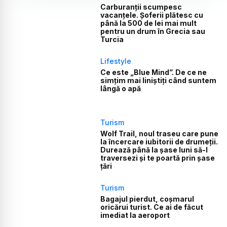
Carburanții scumpesc
vacanțele. Șoferii plătesc cu
până la 500 de lei mai mult
pentru un drum în Grecia sau
Turcia
Lifestyle
Ce este „Blue Mind”. De ce ne
simțim mai liniștiți când suntem
lângă o apă
Turism
Wolf Trail, noul traseu care pune
la încercare iubitorii de drumeții.
Durează până la șase luni să-l
traversezi și te poartă prin șase
țări
Turism
Bagajul pierdut, coșmarul
oricărui turist. Ce ai de făcut
imediat la aeroport