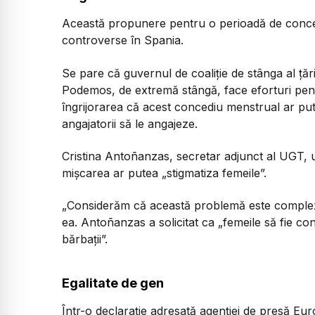
Această propunere pentru o perioadă de concedi
controverse în Spania.
Se pare că guvernul de coaliție de stânga al țării
Podemos, de extremă stângă, face eforturi pentr
îngrijorarea că acest concediu menstrual ar put
angajatorii să le angajeze.
Cristina Antoñanzas, secretar adjunct al UGT, un
mișcarea ar putea „stigmatiza femeile”.
„Considerăm că această problemă este complexă
ea. Antoñanzas a solicitat ca „femeile să fie co
bărbații”.
Egalitate de gen
Într-o declarație adresată agenției de presă Eu