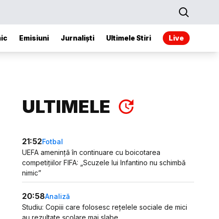
ic
Emisiuni
Jurnaliști
Ultimele Stiri
Live
ULTIMELE
21:52
Fotbal
UEFA amenință în continuare cu boicotarea
competițiilor FIFA: „Scuzele lui Infantino nu schimbă
nimic”
20:58
Analiză
Studiu: Copiii care folosesc rețelele sociale de mici
au rezultate școlare mai slabe