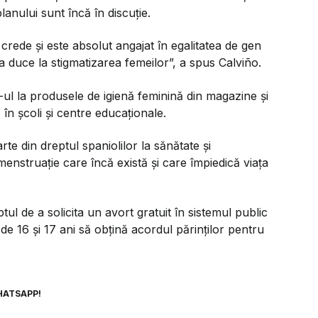
lanului sunt încă în discuție.
 crede și este absolut angajat în egalitatea de gen
 duce la stigmatizarea femeilor”, a spus Calviño.
ul la produsele de igienă feminină din magazine și
în școli și centre educaționale.
rte din dreptul spaniolilor la sănătate și
menstruație care încă există și care împiedică viața
ul de a solicita un avort gratuit în sistemul public
ii de 16 și 17 ani să obțină acordul părinților pentru
HATSAPP!