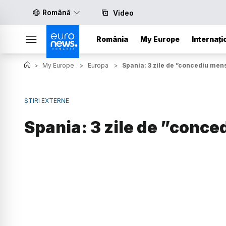
Română
Video
România
My Europe
Internați
>
My Europe
>
Europa
>
Spania: 3 zile de ”concediu men
ȘTIRI EXTERNE
Spania: 3 zile de ”conc