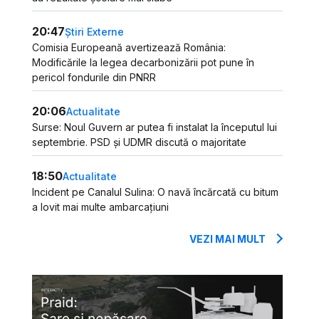
20:47
Știri Externe
Comisia Europeană avertizează România:
Modificările la legea decarbonizării pot pune în
pericol fondurile din PNRR
20:06
Actualitate
Surse: Noul Guvern ar putea fi instalat la începutul lui
septembrie. PSD și UDMR discută o majoritate
18:50
Actualitate
Incident pe Canalul Sulina: O navă încărcată cu bitum
a lovit mai multe ambarcațiuni
VEZI MAI MULT