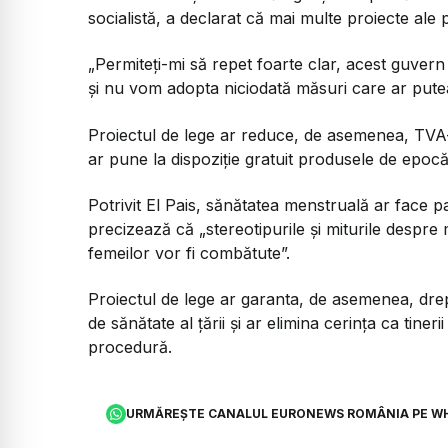
socialistă, a declarat că mai multe proiecte ale p
„Permiteți-mi să repet foarte clar, acest guvern
și nu vom adopta niciodată măsuri care ar putea
Proiectul de lege ar reduce, de asemenea, TVA-
ar pune la dispoziție gratuit produsele de epocă 
Potrivit El Pais, sănătatea menstruală ar face pa
precizează că „stereotipurile și miturile despre 
femeilor vor fi combătute”.
Proiectul de lege ar garanta, de asemenea, drept
de sănătate al țării și ar elimina cerința ca tiner
procedură.
URMĂREȘTE CANALUL EURONEWS ROMÂNIA PE W