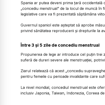
Spania ar putea deveni prima țară occidentală ca
„concediu menstrual” de la locul de muncă în fi
legislative care va fi prezentată săptămâna viito
Guvernul spaniol este așteptat să aprobe măsur
privind sănătatea reproducerii și drepturile la av
Între 3 și 5 zile de concediu menstrual
Propunerea de lege ar introduce cel puțin trei z
suferă de dureri severe ale menstruației, potrivit
Ziarul relatează că acest „concediu supravegheat
pentru femeile cu perioade invalidante care suf
La nivel mondial, concediul menstrual este oferi
inclusiv Japonia, Taiwan, Indonezia, Coreea de