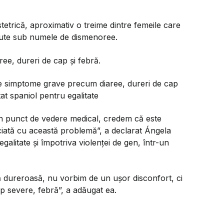
stetrică, aproximativ o treime dintre femeile care
cute sub numele de dismenoree.
ee, dureri de cap și febră.
e simptome grave precum diaree, dureri de cap
at spaniol pentru egalitate
in punct de vedere medical, credem că este
ciată cu această problemă”, a declarat Ángela
galitate și împotriva violenței de gen, într-un
ă dureroasă, nu vorbim de un ușor disconfort, ci
 severe, febră”, a adăugat ea.