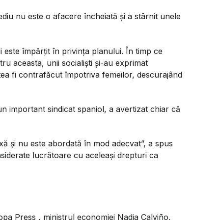
u nu este o afacere încheiată și a stârnit unele
 este împărțit în privința planului. În timp ce
u aceasta, unii socialiști și-au exprimat
ea fi contrafăcut împotriva femeilor, descurajând
 important sindicat spaniol, a avertizat chiar că
 și nu este abordată în mod adecvat”, a spus
nsiderate lucrătoare cu aceleași drepturi ca
ropa Press , ministrul economiei Nadia Calviño,