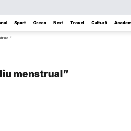
onal
Sport
Green
Next
Travel
Cultură
Academ
strual”
ediu menstrual”