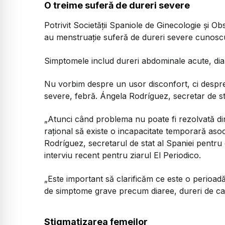
O treime suferă de dureri severe
Potrivit Societății Spaniole de Ginecologie și Ob
au menstruație suferă de dureri severe cunos
Simptomele includ dureri abdominale acute, diar
Nu vorbim despre un usor disconfort, ci despr
severe, febră. Ángela Rodríguez, secretar de st
„Atunci când problema nu poate fi rezolvată d
rațional să existe o incapacitate temporară aso
Rodríguez, secretarul de stat al Spaniei pentru e
interviu recent pentru ziarul El Periodico.
„Este important să clarificăm ce este o perioad
de simptome grave precum diaree, dureri de cap
Stigmatizarea femeilor