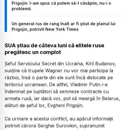
Prigojin: I-am spus că putem să-l căsăpim, nu-i o
problemă
Un general rus de rang înalt ar fi știut de planul lui
Prigojin, potrivit New York Times
SUA știau de câteva luni că elitele ruse
pregătesc un complot
Șeful Serviciului Secret din Ucraina, Kiril Budanov,
susține că trupele Wagner nu vor mai participa la
război, însă o parte din ele sunt încă dislocate pe
teritoriul ucrainean. De altfel, Vladimir Putin i-a
îndemnat pe luptători să semneze contracte cu
armata rusă, iar dacă vor, pot să meargă în Belarus,
alături de șeful lor, Evgheni Prigojin.
Ca urmare a acestui conflict, au apărut informații
potrivit cărora Serghei Surovikin, supranumit