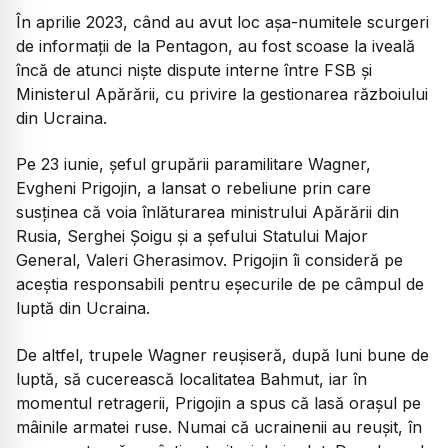
În aprilie 2023, când au avut loc așa-numitele scurgeri
de informații de la Pentagon, au fost scoase la iveală
încă de atunci niște dispute interne între FSB și
Ministerul Apărării, cu privire la gestionarea războiului
din Ucraina.
Pe 23 iunie, șeful grupării paramilitare Wagner,
Evgheni Prigojin, a lansat o rebeliune prin care
susținea că voia înlăturarea ministrului Apărării din
Rusia, Serghei Șoigu și a șefului Statului Major
General, Valeri Gherasimov. Prigojin îi consideră pe
aceștia responsabili pentru eșecurile de pe câmpul de
luptă din Ucraina.
De altfel, trupele Wagner reușiseră, după luni bune de
luptă, să cucerească localitatea Bahmut, iar în
momentul retragerii, Prigojin a spus că lasă orașul pe
mâinile armatei ruse. Numai că ucrainenii au reușit, în