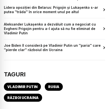
Lidera opoziției din Belarus: Prigojin şi Lukaşenko s-ar
putea ''trăda'' în orice moment unul pe altul
Aleksander Lukașenko a dezvăluit cum a negociat cu
Evgheni Prigojin pentru a-l ajuta să nu fie eliminat de
Vladimir Putin
Joe Biden îl consideră pe Vladimir Putin un ''paria'' care
''pierde clar'' războiul din Ucraina
TAGURI
VLADIMIR PUTIN
RUSIA
RĂZBOI UCRAINA