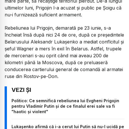
mare parte, să recâștige teritoriul pierdut. De-a lungul
ultimelor luni, Prigojin l-a acuzat și public pe Șoigu că
nu-i furnizează suficient armament.
Rebeliunea lui Prigojin, demarată pe 23 iunie, s-a
încheiat însă după nici 24 de ore, după ce președintele
Belarusului Aleksandr Lukașenko a mediat conflcitul și
șeful Wagner a mers în exil în Belarus. Astfel, trupele
de mercenari s-au oprit când mai aveau 200 de
kilometri până la Moscova, după ce preluaseră
conducerea cartierului general de comandă al armatei
ruse din Rostov-pe-Don.
Politico: Ce semnifică rebeliunea lui Evgheni Prigojin
pentru Vladimir Putin și de ce finalul erei sale va fi
"haotic și violent"
Lukaşenko afirmă că i-a cerut lui Putin să nu-l ucidă pe