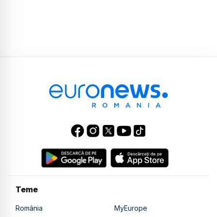
Teme
România
MyEurope