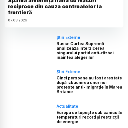
Spania amenință Italia cu măsuri
reciproce din cauza controalelor la
frontieră
07
.
08
.
2026
Știri Externe
Rusia: Curtea Supremă
analizează interzicerea
singurului partid anti-război
înaintea alegerilor
Știri Externe
Cinci persoane au fost arestate
după izbucnirea unor noi
proteste anti-imigrație în Marea
Britanie
Actualitate
Europa se topește sub caniculă:
temperaturi record și restricții
de energie