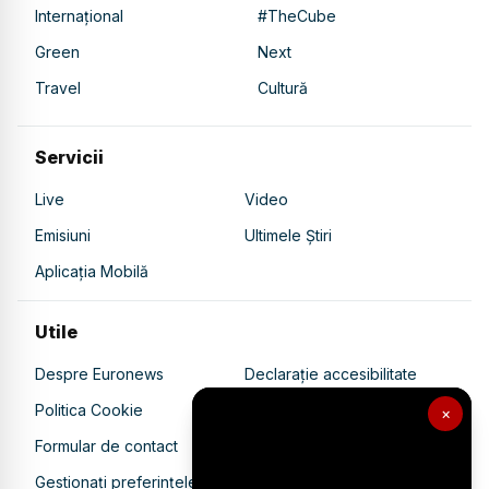
Internațional
#TheCube
Green
Next
Travel
Cultură
Servicii
Live
Video
Emisiuni
Ultimele Știri
Aplicația Mobilă
Utile
Despre Euronews
Declarație accesibilitate
Politica Cookie
Politica de confidențialitate
×
Formular de contact
Transparență în utilizarea AI
Gestionați preferințele