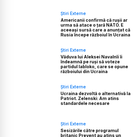
Știri Externe
Americanii confirmă că rușii ar
urma să atace o țară NATO. E
aceeași sursă care a anunțat că
Rusia începe războiul în Ucraina
Știri Externe
Văduva lui Aleksei Navalnîi îi
îndeamnă pe ruși să voteze
partidul Iabloko, care se opune
războiului din Ucraina
Știri Externe
Ucraina dezvoltă o alternativă la
Patriot. Zelenski: Am atins
standardele necesare
Știri Externe
Sesizările către programul
britanic Prevent au atins un