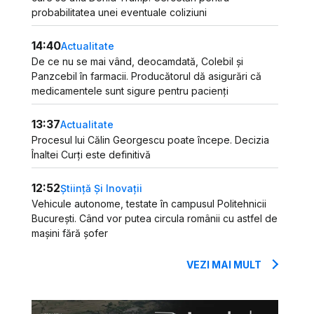
probabilitatea unei eventuale coliziuni
14:40
Actualitate
De ce nu se mai vând, deocamdată, Colebil și
Panzcebil în farmacii. Producătorul dă asigurări că
medicamentele sunt sigure pentru pacienți
13:37
Actualitate
Procesul lui Călin Georgescu poate începe. Decizia
Înaltei Curți este definitivă
12:52
Știință Și Inovații
Vehicule autonome, testate în campusul Politehnicii
București. Când vor putea circula românii cu astfel de
mașini fără șofer
VEZI MAI MULT