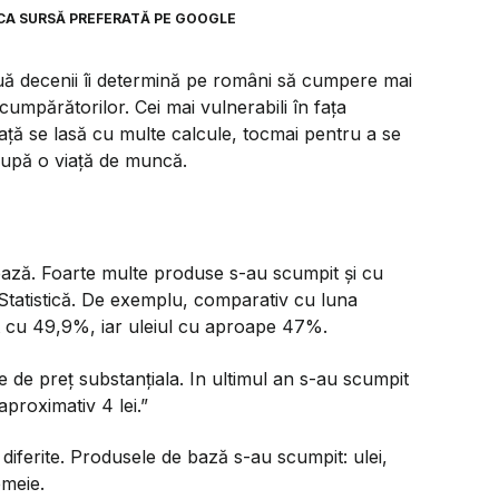
CA SURSĂ PREFERATĂ PE GOOGLE
două decenii îi determină pe români să cumpere mai
cumpărătorilor. Cei mai vulnerabili în fața
iață se lasă cu multe calcule, tocmai pentru a se
 după o viață de muncă.
bază. Foarte multe produse s-au scumpit și cu
e Statistică. De exemplu, comparativ cu luna
t cu 49,9%, iar uleiul cu aproape 47%.
e de preț substanțiala. In ultimul an s-au scumpit
roximativ 4 lei.”
diferite. Produsele de bază s-au scumpit: ulei,
meie.