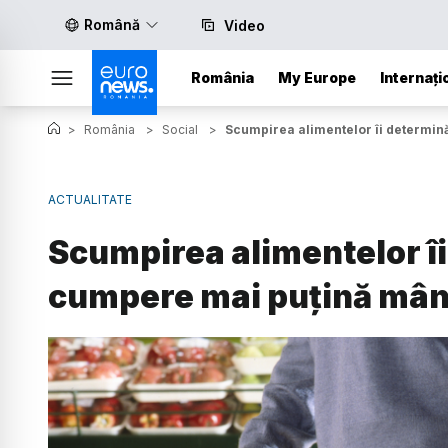
Română
Video
România
My Europe
Internați
>
România
>
Social
>
Scumpirea alimentelor îi determi
ACTUALITATE
Scumpirea alimentelor î
cumpere mai puțină mâ