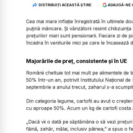
DISTRIBUIȚI ACEASTĂ ȘTIRE
ADAUGĂ-NE 
Cea mai mare inflație înregistrată în ultimele 
puțină mâncare. Și vânzătorii resimt chibzuința 
prețurilor mari sunt pensionarii. Fiecare zi de p
încadra în veniturile mici pe care le încasează
Majorările de preț, consistente și în UE
Românii cheltuie tot mai mult pe alimentele de 
50% într-un an, potrivit Institutului Național d
septembrie a anului trecut, zaharul s-a scumpi
Din categoria legume, cartofii au avut o creșter
cu aproape 50%. Acum un kg de cartofi costa ap
„Dacă vii o dată pe săptămâna o să vezi prețuri 
făină, zahăr, mălai, inclusiv pâinea,”
a spus o fe