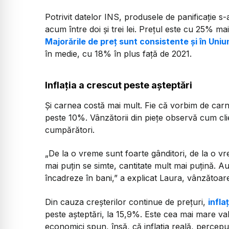
Potrivit datelor INS, produsele de panificație s
acum între doi și trei lei. Prețul este cu 25% ma
Majorările de preț sunt consistente și în Un
în medie, cu 18% în plus față de 2021.
Inflația a crescut peste așteptări
Și carnea costă mai mult. Fie că vorbim de car
peste 10%. Vânzătorii din piețe observă cum clien
cumpărători.
„De la o vreme sunt foarte gânditori, de la o vr
mai puțin se simte, cantitate mult mai puțină. Au
încadreze în bani,”
a explicat Laura, vânzătoar
Din cauza creșterilor continue de prețuri,
infla
peste așteptări, la 15,9%. Este cea mai mare valoa
economici spun, însă, că inflația reală, perce