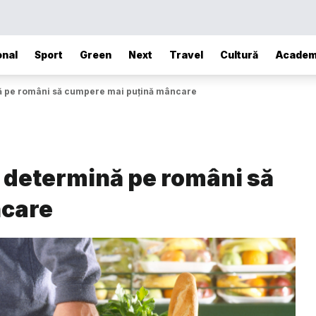
onal
Sport
Green
Next
Travel
Cultură
Academ
nă pe români să cumpere mai puțină mâncare
i determină pe români să
ncare