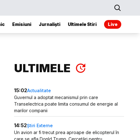
ic
Emisiuni
Jurnaliști
Ultimele Stiri
Live
ULTIMELE
15:02
Actualitate
Guvernul a adoptat mecanismul prin care
Transelectrica poate limita consumul de energie al
marilor companii
14:52
Știri Externe
Un avion ar fi trecut prea aproape de elicopterul în
care se afla Donld Trump. Cercetări pentru