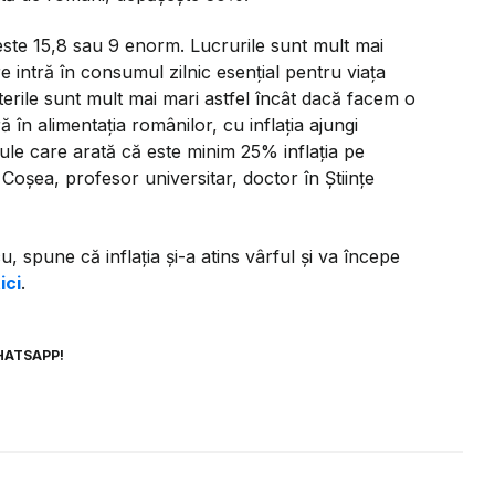
este 15,8 sau 9 enorm. Lucrurile sunt mult mai
 intră în consumul zilnic esențial pentru viața
șterile sunt mult mai mari astfel încât dacă facem o
 în alimentația românilor, cu inflația ajungi
ule care arată că este minim 25% inflația pe
Coșea, profesor universitar, doctor în Științe
, spune că inflația și-a atins vârful și va începe
ici
.
HATSAPP!