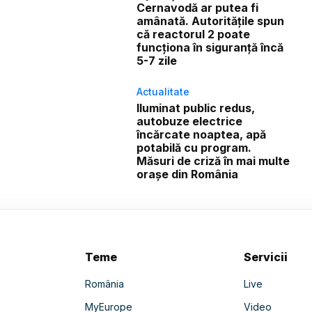
Cernavodă ar putea fi
amânată. Autoritățile spun
că reactorul 2 poate
funcționa în siguranță încă
5-7 zile
Actualitate
Iluminat public redus,
autobuze electrice
încărcate noaptea, apă
potabilă cu program.
Măsuri de criză în mai multe
orașe din România
Teme
Servicii
România
Live
MyEurope
Video