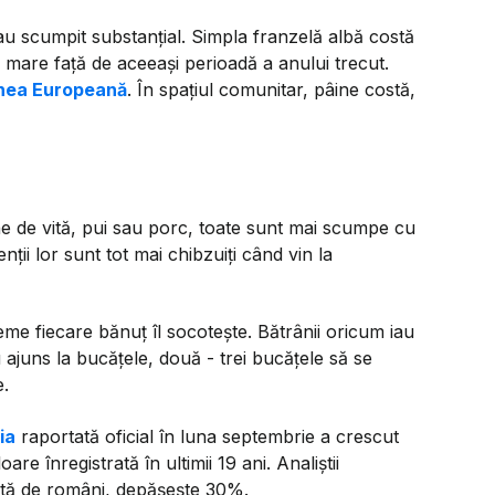
-au scumpit substanțial. Simpla franzelă albă costă
i mare față de aceeași perioadă a anului trecut.
iunea Europeană
. În spațiul comunitar, pâine costă,
ne de vită, pui sau porc, toate sunt mai scumpe cu
ții lor sunt tot mai chibzuiți când vin la
eme fiecare bănuț îl socotește. Bătrânii oricum iau
 ajuns la bucățele, două - trei bucățele să se
e.
ția
raportată oficial în luna septembrie a crescut
re înregistrată în ultimii 19 ani. Analiștii
pută de români, depășește 30%.