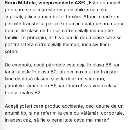
Sorin Mititelu, vicepreședinte ASF:
„Este un model
prin care se urmărește responsabilizarea celor
implicați, adică a membrilor familiei. Atunci când s-ar
permite transferul parțial și numai o dată pe an a unui
număr de clase de bonus către ceilalți membri de
familie. În principiu, ar fi vorba de două clase care se
pot transfera către ceilalți membri, inclusiv tinerii
șoferi.
De exemplu, dacă părintele este deja în clasa B8, iar
tânărul este în clasa B0, atunci maximul de transfer
fiind de două clasem și este doar un scenariu,
părintele rămâne cu B6, iar tânărul va avea o clasă
bonus malus B2.
Acești șoferi care produc accidente, deci daune de un
anumit tip, și ne referim la cele cu vătămări corporale,
în acest caz, să fie o penalitate ceva mai mare.”