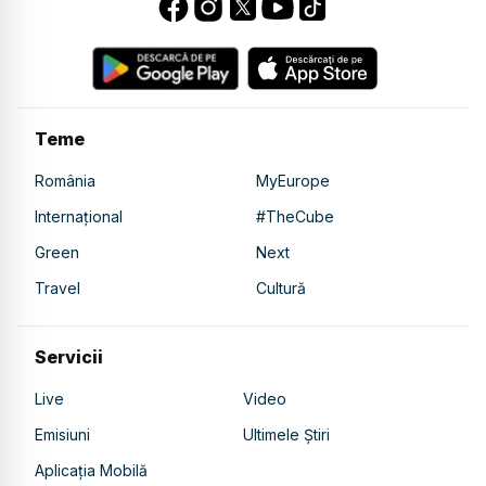
Teme
România
MyEurope
Internațional
#TheCube
Green
Next
Travel
Cultură
Servicii
Live
Video
Emisiuni
Ultimele Știri
Aplicația Mobilă