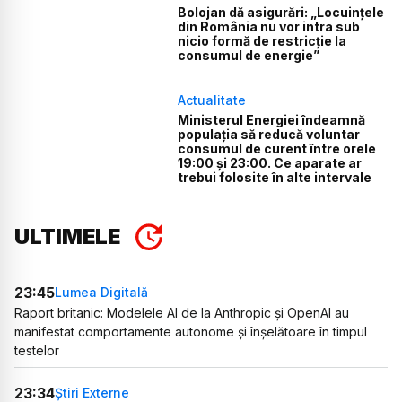
Bolojan dă asigurări: „Locuințele
din România nu vor intra sub
nicio formă de restricție la
consumul de energie”
Actualitate
Ministerul Energiei îndeamnă
populația să reducă voluntar
consumul de curent între orele
19:00 și 23:00. Ce aparate ar
trebui folosite în alte intervale
ULTIMELE
23:45
Lumea Digitală
Raport britanic: Modelele AI de la Anthropic și OpenAI au
manifestat comportamente autonome și înșelătoare în timpul
testelor
23:34
Știri Externe