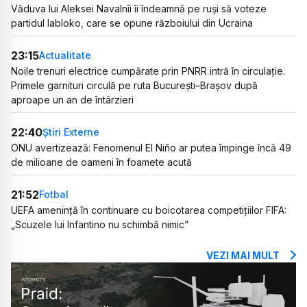
Văduva lui Aleksei Navalnîi îi îndeamnă pe ruși să voteze
partidul Iabloko, care se opune războiului din Ucraina
23:15
Actualitate
Noile trenuri electrice cumpărate prin PNRR intră în circulație.
Primele garnituri circulă pe ruta București–Brașov după
aproape un an de întârzieri
22:40
Știri Externe
ONU avertizează: Fenomenul El Niño ar putea împinge încă 49
de milioane de oameni în foamete acută
21:52
Fotbal
UEFA amenință în continuare cu boicotarea competițiilor FIFA:
„Scuzele lui Infantino nu schimbă nimic”
VEZI MAI MULT