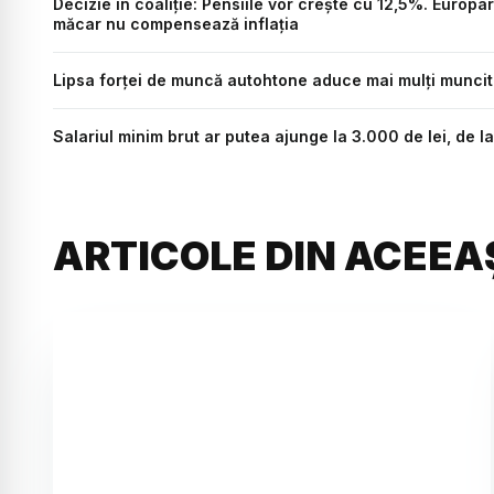
Decizie în coaliție: Pensiile vor creşte cu 12,5%. Europ
măcar nu compensează inflația
Lipsa forței de muncă autohtone aduce mai mulți muncito
Salariul minim brut ar putea ajunge la 3.000 de lei, de l
ARTICOLE DIN ACEEA