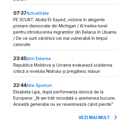
07:37
Actualitate
PE SCURT: Abdul El-Sayed, victorie în alegerile
primare democrate din Michigan / Al treilea tunel
pentru introducerea migranților din Belarus în Lituania
/ De ce sunt vârstnicii cei mai vulnerabili în timpul
caniculei
23:45
Știri Externe
Republica Moldova și Ucraina evaluează scăderea
critică a nivelului Nistrului și pregătesc măsuri
22:44
Alte Sporturi
Elisabeta Lipă, după performanța istorică de la
Europene: „N-am trăit niciodată o asemenea bucurie.
Această generație nu se resemnează când pierde”
VEZI MAI MULT