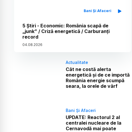
Bani Și Afaceri
5 Știri - Economic: România scapă de
„junk” / Criză energetică / Carburanți
record
04
.
08
.
2026
Actualitate
Cât ne costă alerta
energetică și de ce importă
România energie scumpă
seara, la orele de vârf
Bani Și Afaceri
UPDATE: Reactorul 2 al
centralei nucleare de la
Cernavodă mai poate