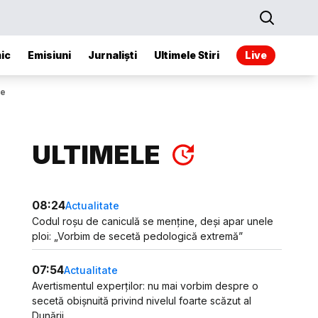
ic
Emisiuni
Jurnaliști
Ultimele Stiri
Live
re
ULTIMELE
08:24
Actualitate
Codul roșu de caniculă se menține, deși apar unele
ploi: „Vorbim de secetă pedologică extremă”
07:54
Actualitate
Avertismentul experților: nu mai vorbim despre o
secetă obișnuită privind nivelul foarte scăzut al
Dunării