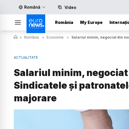
Română
Video
România
My Europe
Internați
>
România
>
Economie
>
Salariul minim, negociat din no
ACTUALITATE
Salariul minim, negociat
Sindicatele și patronatel
majorare