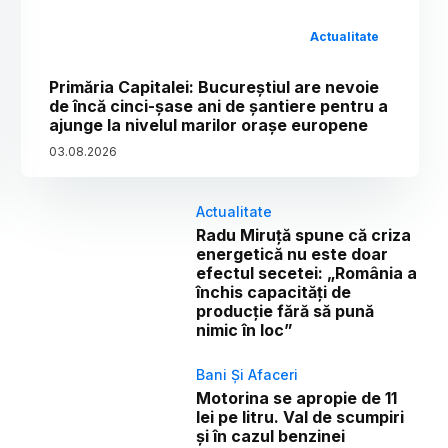
Actualitate
Primăria Capitalei: Bucureștiul are nevoie
de încă cinci-șase ani de șantiere pentru a
ajunge la nivelul marilor orașe europene
03
.
08
.
2026
Actualitate
Radu Miruță spune că criza
energetică nu este doar
efectul secetei: „România a
închis capacități de
producție fără să pună
nimic în loc”
Bani Și Afaceri
Motorina se apropie de 11
lei pe litru. Val de scumpiri
și în cazul benzinei