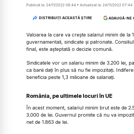
Publicat la:
24/11/2022 06:44
•
Actualizat la:
24/11/2022 07:44
DISTRIBUIȚI ACEASTĂ ȘTIRE
ADAUGĂ-NE 
Valoarea la care va crește salariul minim de la 1
guvernamentali, sindicate și patronate. Consiliul T
final, este așteptată o decizie comună.
Sindicatele vor un salariu minim de 3.200 lei, p
ca banii dați în plus să nu fie impozitați. Indifer
beneficia peste 1,3 milioane de salariați.
România, pe ultimele locuri în UE
În acest moment, salariul minim brut este de 2.5
3.000 de lei. Guvernul promite că nu va impozit
net de 1.863 de lei.