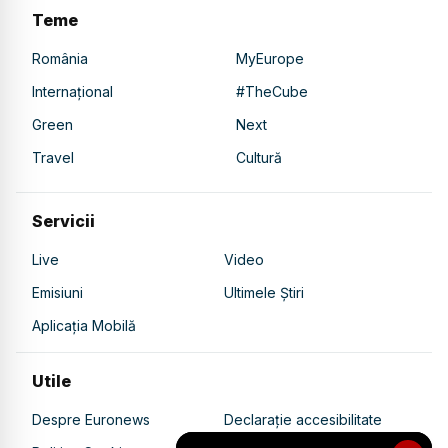
Teme
România
MyEurope
Internațional
#TheCube
Green
Next
Travel
Cultură
Servicii
Live
Video
Emisiuni
Ultimele Știri
Aplicația Mobilă
Utile
Despre Euronews
Declarație accesibilitate