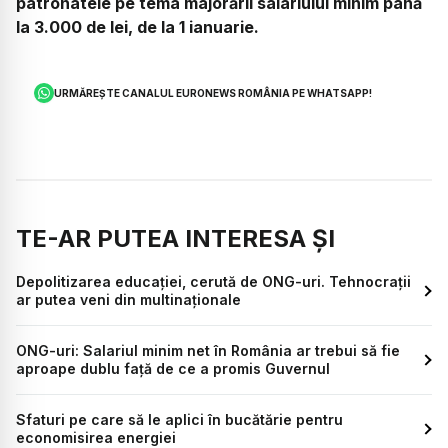
patronatele pe tema majorării salariului minim până
la 3.000 de lei, de la 1 ianuarie.
URMĂREȘTE CANALUL EURONEWS ROMÂNIA PE WHATSAPP!
TE-AR PUTEA INTERESA ȘI
Depolitizarea educației, cerută de ONG-uri. Tehnocrații
ar putea veni din multinaționale
ONG-uri: Salariul minim net în România ar trebui să fie
aproape dublu față de ce a promis Guvernul
Sfaturi pe care să le aplici în bucătărie pentru
economisirea energiei