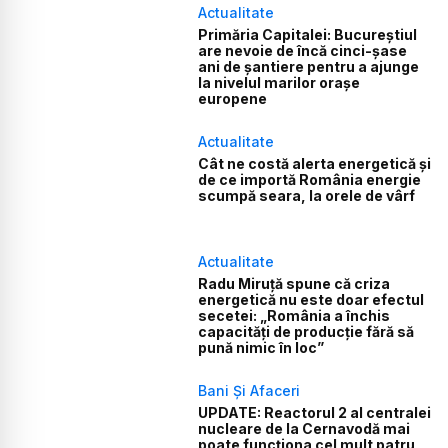
Actualitate
Primăria Capitalei: Bucureștiul
are nevoie de încă cinci-șase
ani de șantiere pentru a ajunge
la nivelul marilor orașe
europene
Actualitate
Cât ne costă alerta energetică și
de ce importă România energie
scumpă seara, la orele de vârf
Actualitate
Radu Miruță spune că criza
energetică nu este doar efectul
secetei: „România a închis
capacități de producție fără să
pună nimic în loc”
Bani Și Afaceri
UPDATE: Reactorul 2 al centralei
nucleare de la Cernavodă mai
poate funcționa cel mult patru