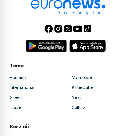
Teme
România
MyEurope
Internațional
#TheCube
Green
Next
Travel
Cultură
Servicii