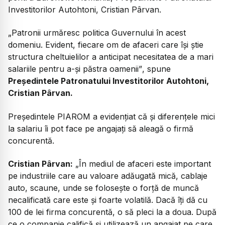
Investitorilor Autohtoni, Cristian Pârvan.
„Patronii urmăresc politica Guvernului în acest
domeniu. Evident, fiecare om de afaceri care își știe
structura cheltuielilor a anticipat necesitatea de a mari
salariile pentru a-și păstra oamenii”
, spune
Președintele Patronatului Investitorilor Autohtoni,
Cristian Pârvan.
Președintele PIAROM a evidențiat că și diferențele mici
la salariu îi pot face pe angajați să aleagă o firmă
concurentă.
Cristian Pârvan:
„În mediul de afaceri este important
pe industriile care au valoare adăugată mică, cablaje
auto, scaune, unde se folosește o forță de muncă
necalificată care este și foarte volatilă. Dacă îți dă cu
100 de lei firma concurentă, o să pleci la a doua. După
ce o companie califică și utilizează un angajat pe care