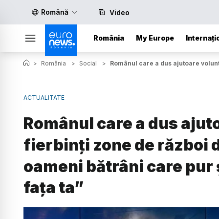
Română
Video
România
My Europe
Internați
>
România
>
Social
>
Românul care a dus ajutoare volunta
ACTUALITATE
Românul care a dus ajuto
fierbinți zone de război 
oameni bătrâni care pur ș
fața ta”