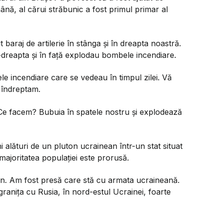
ână, al cărui străbunic a fost primul primar al
araj de artilerie în stânga și în dreapta noastră.
dreapta și în față explodau bombele incendiare.
 incendiare care se vedeau în timpul zilei. Vă
 îndreptam.
Ce facem? Bubuia în spatele nostru și explodează
 alături de un pluton ucrainean într-un stat situat
majoritatea populației este prorusă.
an. Am fost presă care stă cu armata ucraineană.
granița cu Rusia, în nord-estul Ucrainei, foarte