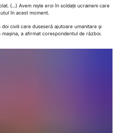
at. (...) Avem niște eroi în soldații ucraineni care
mutul în acest moment.
oi civili care duseseră ajutoare umanitare și
mașina, a afirmat corespondentul de război.