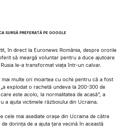
CA SURSĂ PREFERATĂ PE GOOGLE
t, în direct la Euronews România, despre ororile
 oferit să meargă voluntar pentru a duce ajutoare
 Rusia le-a transformat viața într-un calvar.
e mai multe ori moartea cu ochii pentru că a fost
d „a explodat o rachetă undeva la 200-300 de
l care este acolo, la normalitatea de acasă”, a
 a ajuta victimele războiului din Ucraina.
e cele mai asediate orașe din Ucraina de către
r de dorința de a ajuta țara vecină în această