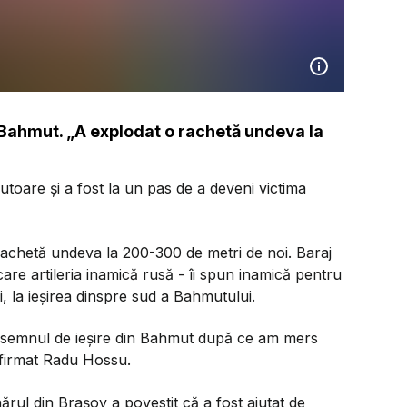
Bahmut. „A explodat o rachetă undeva la
toare și a fost la un pas de a deveni victima
 rachetă undeva la 200-300 de metri de noi. Baraj
care artileria inamică rusă - îi spun inamică pentru
, la ieșirea dinspre sud a Bahmutului.
e semnul de ieșire din Bahmut după ce am mers
afirmat Radu Hossu.
ărul din Brașov a povestit că a fost ajutat de