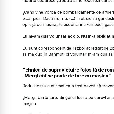
moarte deoarece „trebuie să te focusezi cât se p
„Când vine vorba de bombardamente de artilerie
pică, pică. Dacă nu, nu. (...) Trebuie să gândeș
oprești cu mașina, te ascunzi într-un beci, găseș
Eu m-am dus voluntar acolo. Nu m-a obligat ni
Eu sunt corespondent de război acreditat de Bi
să mă duc în Bahmut, ci voluntar m-am dus să 
Tehnica de supraviețuire folosită de rom
„Mergi cât se poate de tare cu mașina”
Radu Hossu a afirmat că a fost nevoit să trav
„Mergi foarte tare. Singurul lucru pe care-l ai l
mașina.