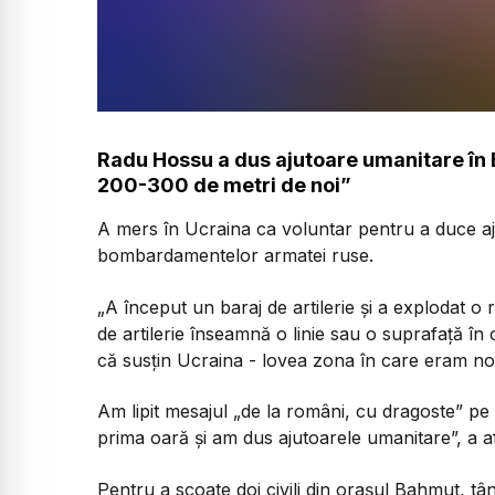
Radu Hossu a dus ajutoare umanitare în 
200-300 de metri de noi”
A mers în Ucraina ca voluntar pentru a duce aju
bombardamentelor armatei ruse.
„A început un baraj de artilerie și a explodat o
de artilerie înseamnă o linie sau o suprafață în 
că susțin Ucraina - lovea zona în care eram noi
Am lipit mesajul „de la români, cu dragoste” p
prima oară și am dus ajutoarele umanitare”, a 
Pentru a scoate doi civili din orașul Bahmut, tân