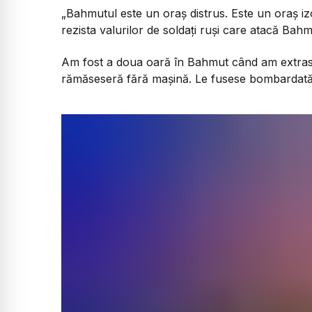
„Bahmutul este un oraș distrus. Este un oraș izol
rezista valurilor de soldați ruși care atacă Bah
Am fost a doua oară în Bahmut când am extras d
rămăseseră fără mașină. Le fusese bombardată 