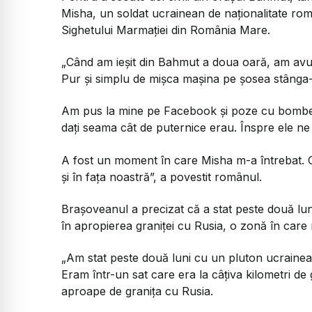
Misha, un soldat ucrainean de naționalitate rom
Sighetului Marmației din România Mare.
„Când am ieșit din Bahmut a doua oară, am avut b
Pur și simplu de mișca mașina pe șosea stânga-
Am pus la mine pe Facebook și poze cu bombele
dați seama cât de puternice erau. Înspre ele ne
A fost un moment în care Misha m-a întrebat. 
și în fața noastră”, a povestit românul.
Brașoveanul a precizat că a stat peste două luni
în apropierea graniței cu Rusia, o zonă în care 
„Am stat peste două luni cu un pluton ucraine
Eram într-un sat care era la câțiva kilometri de 
aproape de granița cu Rusia.