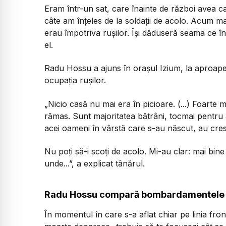
Eram într-un sat, care înainte de război avea ca
câte am înțeles de la soldații de acolo. Acum ma
erau împotriva rușilor. Își dăduseră seama ce î
el.
Radu Hossu a ajuns în orașul Izium, la aproap
ocupația rușilor.
„Nicio casă nu mai era în picioare. (...) Foarte 
rămas. Sunt majoritatea bătrâni, tocmai pentr
acei oameni în vârstă care s-au născut, au crescu
Nu poți să-i scoți de acolo. Mi-au clar: mai bin
unde...”, a explicat tânărul.
Radu Hossu compară bombardamentele cu 
În momentul în care s-a aflat chiar pe linia fro