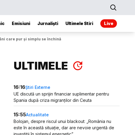
ic
Emisiuni
Jurnaliști
Ultimele Stiri
Live
i care pur și simplu se închină în fața ta”
ULTIMELE
16:16
Știri Externe
UE discută un sprijin financiar suplimentar pentru
Spania după criza migranților din Ceuta
15:55
Actualitate
Bolojan, despre riscul unui blackout: „România nu
este în această situație, dar are nevoie urgentă de
investiții în sistemul energetic”