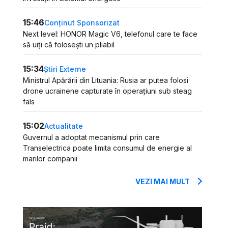
15:46
Conținut Sponsorizat
Next level: HONOR Magic V6, telefonul care te face
să uiți că folosești un pliabil
15:34
Știri Externe
Ministrul Apărării din Lituania: Rusia ar putea folosi
drone ucrainene capturate în operațiuni sub steag
fals
15:02
Actualitate
Guvernul a adoptat mecanismul prin care
Transelectrica poate limita consumul de energie al
marilor companii
VEZI MAI MULT