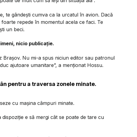
oate de mult cum să ieși din situația aia”.
, te gândești cumva ca la urcatul în avion. Dacă
ti foarte repede în momentul acela ce faci. Te
ti un beci.
meni, nicio publicație.
z Brașov. Nu mi-a spus niciun editor sau patronul
duc ajutoare umanitare”, a menționat Hossu.
ân pentru a traversa zonele minate.
erseze cu mașina câmpuri minate.
a dispoziție e să mergi cât se poate de tare cu