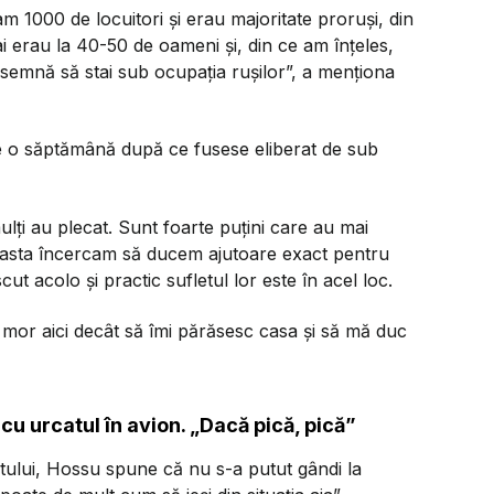
m 1000 de locuitori și erau majoritate proruși, din
i erau la 40-50 de oameni și, din ce am înțeles,
nsemnă să stai sub ocupația rușilor”, a menționa
e o săptămână după ce fusese eliberat de sub
mulți au plecat. Sunt foarte puțini care au mai
u asta încercam să ducem ajutoare exact pentru
t acolo și practic sufletul lor este în acel loc.
e mor aici decât să îmi părăsesc casa și să mă duc
urcatul în avion. „Dacă pică, pică”
ntului, Hossu spune că nu s-a putut gândi la