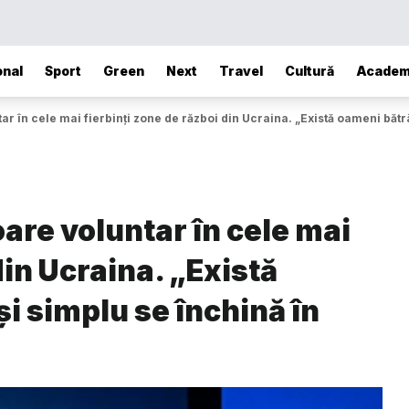
onal
Sport
Green
Next
Travel
Cultură
Academ
r în cele mai fierbinți zone de război din Ucraina. „Există oameni bătrân
are voluntar în cele mai
din Ucraina. „Există
i simplu se închină în