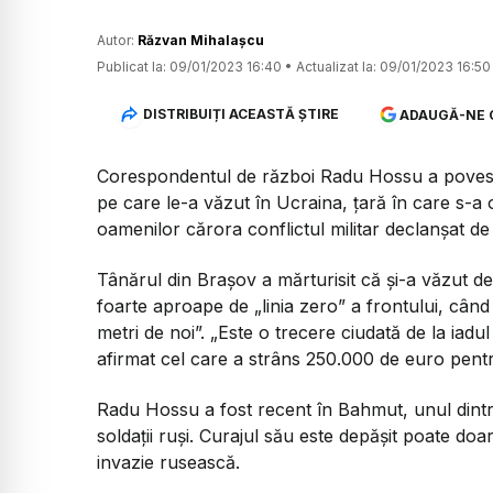
Autor:
Răzvan Mihalașcu
Publicat la:
09/01/2023 16:40
•
Actualizat la:
09/01/2023 16:50
DISTRIBUIȚI ACEASTĂ ȘTIRE
ADAUGĂ-NE 
Corespondentul de război Radu Hossu a povesti
pe care le-a văzut în Ucraina, țară în care s-a
oamenilor cărora conflictul militar declanșat de
Tânărul din Brașov a mărturisit că și-a văzut d
foarte aproape de „linia zero” a frontului, cân
metri de noi”. „Este o trecere ciudată de la iadu
afirmat cel care a strâns 250.000 de euro pentru
Radu Hossu a fost recent în Bahmut, unul dintr
soldații ruși. Curajul său este depășit poate doa
invazie rusească.