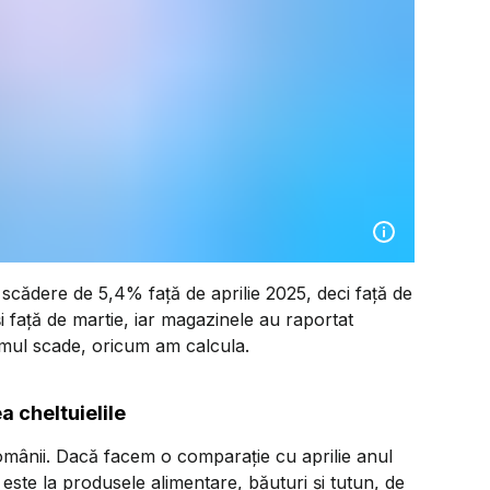
 o scădere de 5,4% față de aprilie 2025, deci față de
și față de martie, iar magazinele au raportat
umul scade, oricum am calcula.
a cheltuielile
omânii. Dacă facem o comparație cu aprilie anul
 este la produsele alimentare, băuturi și tutun, de