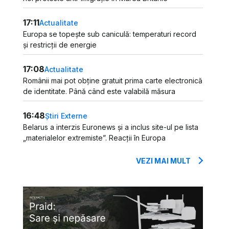
17:11
Actualitate
Europa se topește sub caniculă: temperaturi record
și restricții de energie
17:08
Actualitate
Românii mai pot obține gratuit prima carte electronică
de identitate. Până când este valabilă măsura
16:48
Știri Externe
Belarus a interzis Euronews și a inclus site-ul pe lista
„materialelor extremiste”. Reacții în Europa
VEZI MAI MULT