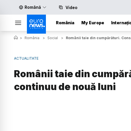
Română
Video
România
My Europe
Internați
>
România
>
Social
>
Românii taie din cumpărături. Con
ACTUALITATE
Românii taie din cumpăr
continuu de nouă luni