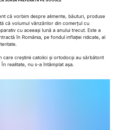
CA SURSĂ PREFERATĂ PE GOOGLE
rent că vorbim despre alimente, băuturi, produse
ată că volumul vânzărilor din comerțul cu
arativ cu aceeași lună a anului trecut. Este a
actă în România, pe fondul inflației ridicate, al
eritate.
 care creștinii catolici și ortodocși au sărbătorit
 În realitate, nu s-a întâmplat așa.