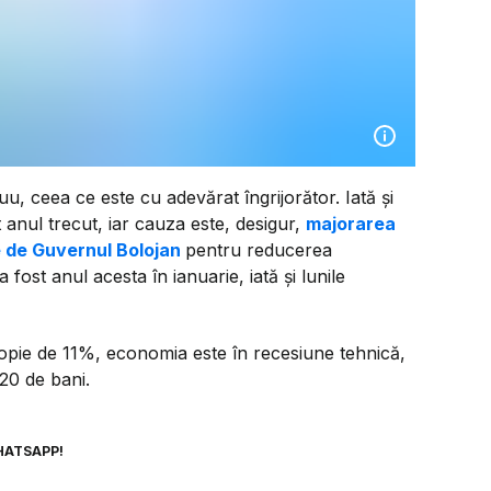
 ceea ce este cu adevărat îngrijorător. Iată și
 anul trecut, iar cauza este, desigur,
majorarea
e de Guvernul Bolojan
pentru reducerea
fost anul acesta în ianuarie, iată și lunile
propie de 11%, economia este în recesiune tehnică,
 20 de bani.
HATSAPP!