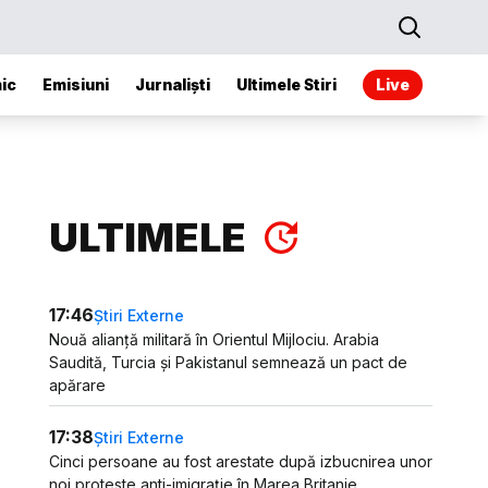
ic
Emisiuni
Jurnaliști
Ultimele Stiri
Live
ULTIMELE
17:46
Știri Externe
Nouă alianță militară în Orientul Mijlociu. Arabia
Saudită, Turcia și Pakistanul semnează un pact de
apărare
17:38
Știri Externe
Cinci persoane au fost arestate după izbucnirea unor
noi proteste anti-imigrație în Marea Britanie