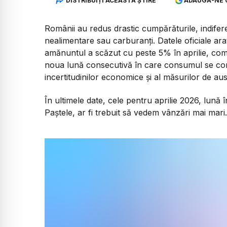
DISTRIBUIȚI ACEASTĂ ȘTIRE
ADAUGĂ-NE 
Românii au redus drastic cumpărăturile, indife
nealimentare sau carburanți. Datele oficiale ar
amănuntul a scăzut cu peste 5% în aprilie, comp
noua lună consecutivă în care consumul se contr
incertitudinilor economice și al măsurilor de aust
În ultimele date, cele pentru aprilie 2026, lună în
Paștele, ar fi trebuit să vedem vânzări mai mari.