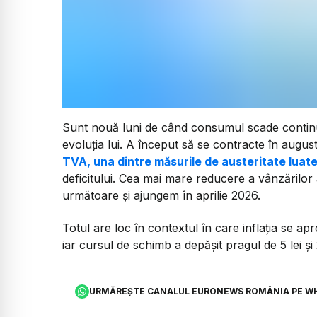
Sunt nouă luni de când consumul scade continuu,
evoluția lui. A început să se contracte în august
TVA, una dintre măsurile de austeritate luat
deficitului. Cea mai mare reducere a vânzărilor a 
următoare și ajungem în aprilie 2026.
Totul are loc în contextul în care inflația se a
iar cursul de schimb a depășit pragul de 5 lei și
URMĂREȘTE CANALUL EURONEWS ROMÂNIA PE W