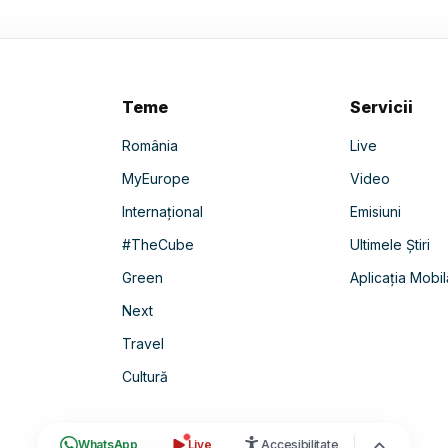
Teme
Servicii
România
Live
MyEurope
Video
Internațional
Emisiuni
#TheCube
Ultimele Știri
Green
Aplicația Mobil
Next
Travel
Cultură
WhatsApp
Live
Accesibilitate