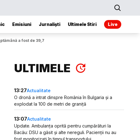
ic
Emisiuni
Jurnaliști
Ultimele Stiri
Live
ăptămână a fost de 39,7
ULTIMELE
13:27
Actualitate
O dronă a intrat dinspre România în Bulgaria și a
explodat la 100 de metri de graniță
13:07
Actualitate
Update. Ambulanța oprită pentru cumpărături la
Bacău: DSU a găsit și alte nereguli. Pacienții nu au
fost monitorizați în timpul transportului