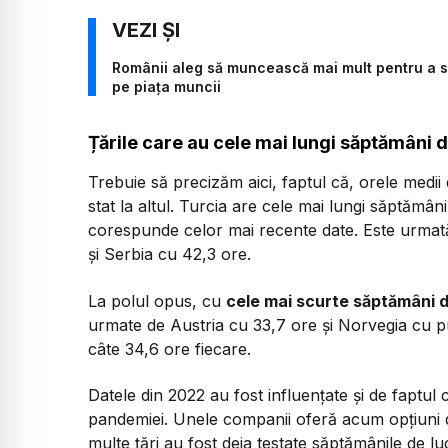
Românii aleg să muncească mai mult pentru a s
pe piața muncii
Țările care au cele mai lungi săptămâni d
Trebuie să precizăm aici, faptul că, orele medii
stat la altul. Turcia are cele mai lungi săptămâ
corespunde celor mai recente date. Este urmat
și Serbia cu 42,3 ore.
La polul opus, cu
cele mai scurte săptămâni d
urmate de Austria cu 33,7 ore și Norvegia cu 
câte 34,6 ore fiecare.
Datele din 2022 au fost influențate și de faptul
pandemiei. Unele companii oferă acum opțiuni de 
multe țări au fost deja testate săptămânile de l