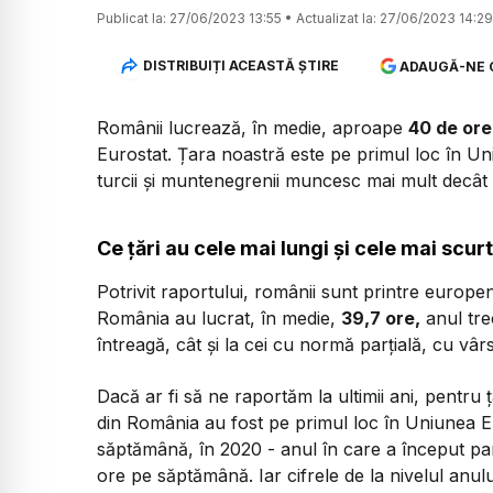
Publicat la:
27/06/2023 13:55
•
Actualizat la:
27/06/2023 14:29
DISTRIBUIȚI ACEASTĂ ȘTIRE
ADAUGĂ-NE 
Românii lucrează, în medie, aproape
40 de or
Eurostat. Țara noastră este pe primul loc în Un
turcii și muntenegrenii muncesc mai mult decât 
Ce țări au cele mai lungi și cele mai scur
Potrivit raportului, românii sunt printre europe
România au lucrat, în medie,
39,7 ore,
anul tre
întreagă, cât și la cei cu normă parțială, cu vâr
Dacă ar fi să ne raportăm la ultimii ani, pentru ț
din România au fost pe primul loc în Uniunea 
săptămână, în 2020 - anul în care a început pan
ore pe săptămână. Iar cifrele de la nivelul anul