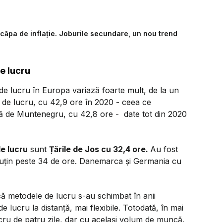
căpa de inflație. Joburile secundare, un nou trend
e lucru
 de lucru în Europa variază foarte mult, de la un
ni de lucru, cu 42,9 ore în 2020 - ceea ce
ă de Muntenegru, cu 42,8 ore - date tot din 2020
e lucru
sunt
Țările de Jos cu 32,4 ore.
Au fost
puțin peste 34 de ore. Danemarca și Germania cu
 că metodele de lucru s-au schimbat în anii
lucru la distanță, mai flexibile. Totodată, în mai
ucru de patru zile, dar cu același volum de muncă.