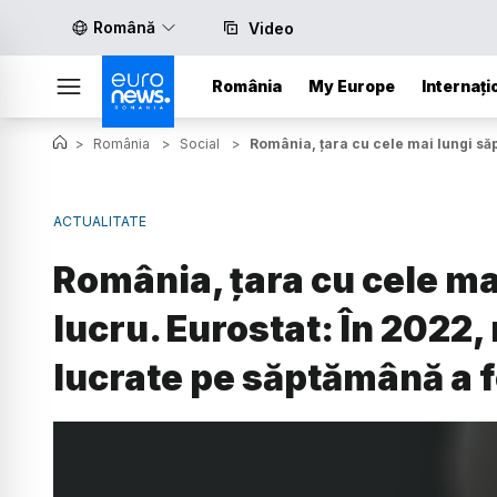
Română
Video
România
My Europe
Internați
>
România
>
Social
>
România, țara cu cele mai lungi să
ACTUALITATE
România, țara cu cele ma
lucru. Eurostat: În 2022
lucrate pe săptămână a f