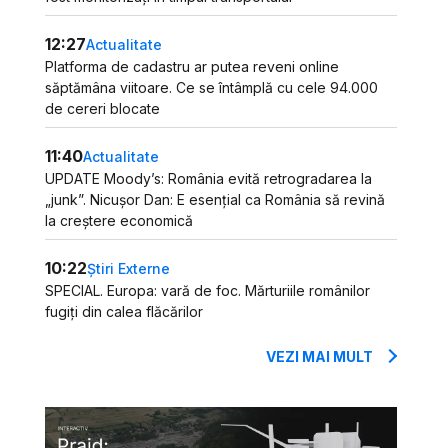
12:27
Actualitate
Platforma de cadastru ar putea reveni online
săptămâna viitoare. Ce se întâmplă cu cele 94.000
de cereri blocate
11:40
Actualitate
UPDATE Moody’s: România evită retrogradarea la
„junk”. Nicușor Dan: E esențial ca România să revină
la creștere economică
10:22
Știri Externe
SPECIAL. Europa: vară de foc. Mărturiile românilor
fugiți din calea flăcărilor
VEZI MAI MULT