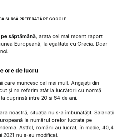
CA SURSĂ PREFERATĂ PE GOOGLE
e pe săptămână
, arată cel mai recent raport
iunea Europeană, la egalitate cu Grecia. Doar
noi.
te ore de lucru
nii care muncesc cel mai mult. Angajații din
cut și ne referim atât la lucrătorii cu normă
sta cuprinsă între 20 și 64 de ani.
ara noastră, situația nu s-a îmbunătățit. Salariații
Europeană la numărul orelor lucrate pe
demia. Astfel, românii au lucrat, în medie, 40,4
ui 2021 nu s-au modificat.