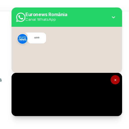
Euronews România
Canal WhatsApp
Utile
Despre Euronews
Declarație accesibilitate
Politica Cookie
Politica de confidențialitate
×
ă
Formular de contact
Transparență în utilizarea AI
Gestionați preferințele