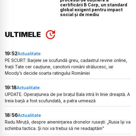
certificării B Corp, un standard
global exigent pentru impact
social și de mediu
ULTIMELE
19:52
Actualitate
PE SCURT: Barjele se scufundă greu, cadastrul revine online,
frații Tate cer cauțiune, canotorii români strălucesc, iar
Moody’s decide soarta ratingului României
19:18
Actualitate
UPDATE. Operațiunea de pe brațul Bala intră în linie dreaptă. A
treia barjă a fost scufundată, a patra urmează
18:56
Actualitate
Radu Miruță, despre amenințarea dronelor rusești: „Rusia își va
schimba tactica. Și noi va trebui să ne readaptăm”