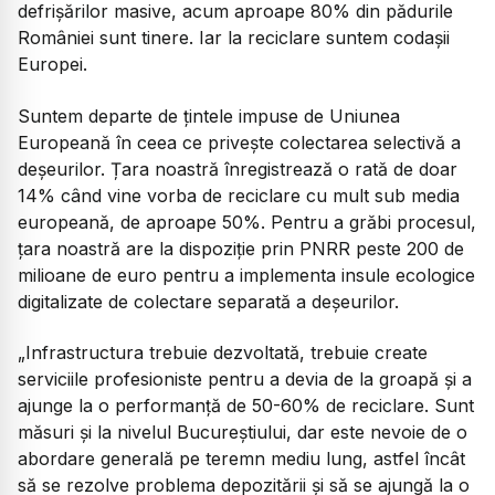
defrișărilor masive, acum aproape 80% din pădurile
României sunt tinere. Iar la reciclare suntem codașii
Europei.
Suntem departe de țintele impuse de Uniunea
Europeană în ceea ce privește colectarea selectivă a
deșeurilor. Țara noastră înregistrează o rată de doar
14% când vine vorba de reciclare cu mult sub media
europeană, de aproape 50%. Pentru a grăbi procesul,
țara noastră are la dispoziție prin PNRR peste 200 de
milioane de euro pentru a implementa insule ecologice
digitalizate de colectare separată a deșeurilor.
„Infrastructura trebuie dezvoltată, trebuie create
serviciile profesioniste pentru a devia de la groapă și a
ajunge la o performanță de 50-60% de reciclare. Sunt
măsuri și la nivelul Bucureștiului, dar este nevoie de o
abordare generală pe teremn mediu lung, astfel încât
să se rezolve problema depozitării și să se ajungă la o