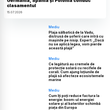
Germania, Spania și Polonia conduc
clasamentul
15
.
07
.
2026
Mediu
Plaja sălbatică de la Vadu,
distrusă de șoferii care intră cu
mașinile pe nisip. Expert: „Dacă
nu se aplică legea, vom pierde
această plajă”
Mediu
Ce legătură au cremele de
protecție solară cu recifele de
corali. Cum ajung loțiunile de
plajă să afecteze ecosistemele
marine
Mediu
Cum îți poți reduce factura la
energie: boom-ul energiei
solare și al bateriilor schimbă
piața din Europa