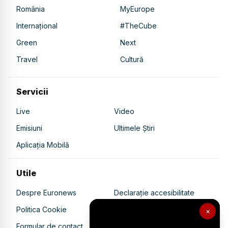
România
MyEurope
Internațional
#TheCube
Green
Next
Travel
Cultură
Servicii
Live
Video
Emisiuni
Ultimele Știri
Aplicația Mobilă
Utile
Despre Euronews
Declarație accesibilitate
Politica Cookie
Politica de confidențialitate
×
Formular de contact
Transparență în utilizarea AI