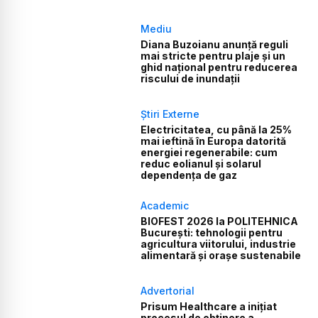
Mediu
Diana Buzoianu anunță reguli
mai stricte pentru plaje și un
ghid național pentru reducerea
riscului de inundații
Știri Externe
Electricitatea, cu până la 25%
mai ieftină în Europa datorită
energiei regenerabile: cum
reduc eolianul și solarul
dependența de gaz
Academic
BIOFEST 2026 la POLITEHNICA
București: tehnologii pentru
agricultura viitorului, industrie
alimentară și orașe sustenabile
Advertorial
Prisum Healthcare a inițiat
procesul de obținere a