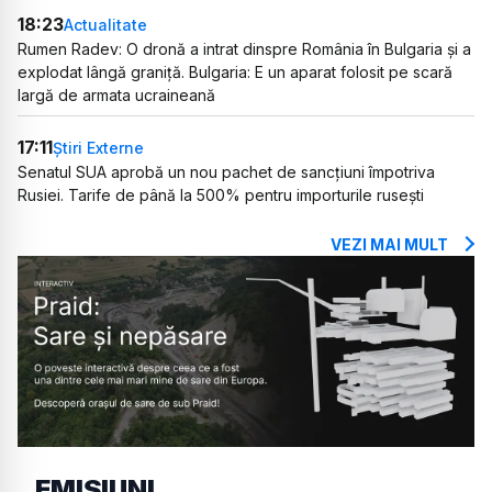
18:23
Actualitate
Rumen Radev: O dronă a intrat dinspre România în Bulgaria și a
explodat lângă graniță. Bulgaria: E un aparat folosit pe scară
largă de armata ucraineană
17:11
Știri Externe
Senatul SUA aprobă un nou pachet de sancțiuni împotriva
Rusiei. Tarife de până la 500% pentru importurile rusești
VEZI MAI MULT
EMISIUNI