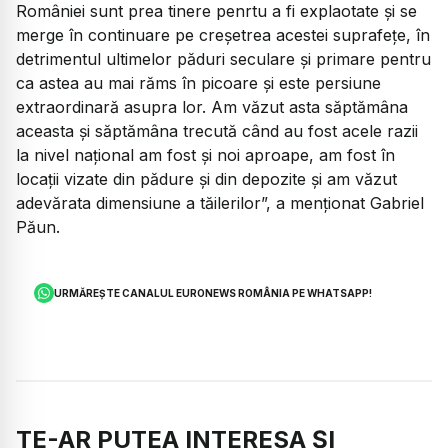
României sunt prea tinere penrtu a fi explaotate și se
merge în continuare pe creșetrea acestei suprafețe, în
detrimentul ultimelor păduri seculare și primare pentru
ca astea au mai răms în picoare și este persiune
extraordinară asupra lor. Am văzut asta săptămâna
aceasta și săptămâna trecută când au fost acele razii
la nivel național am fost și noi aproape, am fost în
locații vizate din pădure și din depozite și am văzut
adevărata dimensiune a tăilerilor”, a menționat Gabriel
Păun.
URMĂREȘTE CANALUL EURONEWS ROMÂNIA PE WHATSAPP!
TE-AR PUTEA INTERESA ȘI