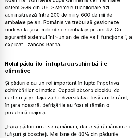
Roâmnia. Vom avea dupa Germania cel mai mare
sistem SGR din UE. Sistemele fucnționale azi
adminsitrează între 200 de mii și 600 de mii de
ambalaje pe an. România va trebui să gestioneze
undeva la șase miliarde de ambalaje pe an: 47. Cu
siguranță sistemul într-un an de zile va fi funcțional”, a
explicat Tzancos Barna.
Rolul pădurilor în lupta cu schimbările
climatice
Și pădurile au un rol important în lupta împotriva
schimbărilor climatice. Copacii absorb dioxidul de
carbon și protejează biodiversitatea. Însă ani la rând,
în țara noastră, defrișările au fost și rămân o
problemă majoră.
„Fără păduri nu o sa rămânem, dar o să rămânem cu
tufișuri și boscheți. Mai bine de 80% din pădurile