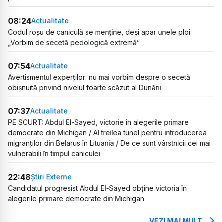
08:24
Actualitate
Codul roșu de caniculă se menține, deși apar unele ploi:
„Vorbim de secetă pedologică extremă”
07:54
Actualitate
Avertismentul experților: nu mai vorbim despre o secetă
obișnuită privind nivelul foarte scăzut al Dunării
07:37
Actualitate
PE SCURT: Abdul El-Sayed, victorie în alegerile primare
democrate din Michigan / Al treilea tunel pentru introducerea
migranților din Belarus în Lituania / De ce sunt vârstnicii cei mai
vulnerabili în timpul caniculei
22:48
Știri Externe
Candidatul progresist Abdul El-Sayed obține victoria în
alegerile primare democrate din Michigan
VEZI MAI MULT