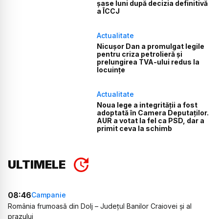
șase luni după decizia definitivă
a ÎCCJ
Actualitate
Nicușor Dan a promulgat legile
pentru criza petrolieră și
prelungirea TVA-ului redus la
locuințe
Actualitate
Noua lege a integrității a fost
adoptată în Camera Deputaților.
AUR a votat la fel ca PSD, dar a
primit ceva la schimb
ULTIMELE
08:46
Campanie
România frumoasă din Dolj – Județul Banilor Craiovei și al
prazului