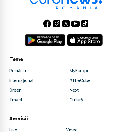
Teme
România
MyEurope
Internațional
#TheCube
Green
Next
Travel
Cultură
Servicii
Live
Video