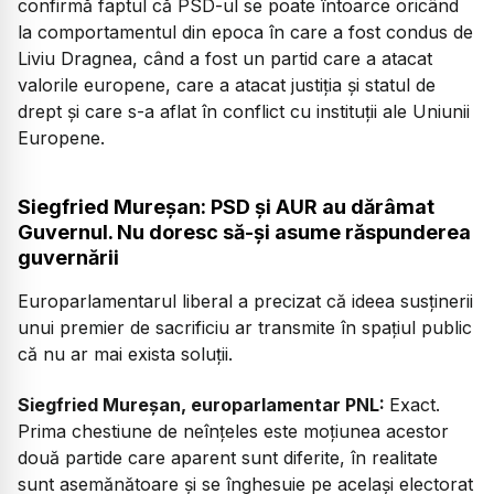
confirmă faptul că PSD-ul se poate întoarce oricând
la comportamentul din epoca în care a fost condus de
Liviu Dragnea, când a fost un partid care a atacat
valorile europene, care a atacat justiția și statul de
drept și care s-a aflat în conflict cu instituții ale Uniunii
Europene.
Siegfried Mureșan: PSD și AUR au dărâmat
Guvernul. Nu doresc să-și asume răspunderea
guvernării
Europarlamentarul liberal a precizat că ideea susținerii
unui premier de sacrificiu ar transmite în spațiul public
că nu ar mai exista soluții.
Siegfried Mureșan, europarlamentar PNL:
Exact.
Prima chestiune de neînțeles este moțiunea acestor
două partide care aparent sunt diferite, în realitate
sunt asemănătoare și se înghesuie pe același electorat