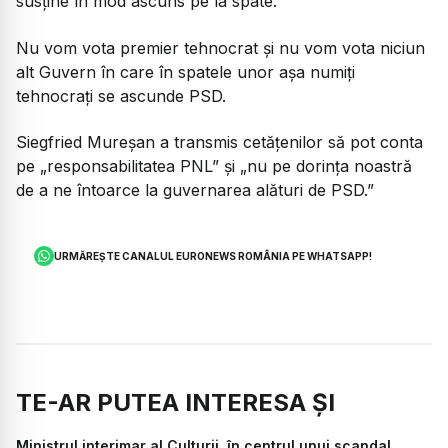
susține în mod ascuns pe la spate.
Nu vom vota premier tehnocrat și nu vom vota niciun
alt Guvern în care în spatele unor așa numiți
tehnocrați se ascunde PSD.
Siegfried Mureșan a transmis cetățenilor să pot conta
pe „responsabilitatea PNL” și „nu pe dorința noastră
de a ne întoarce la guvernarea alături de PSD.”
URMĂREȘTE CANALUL EURONEWS ROMÂNIA PE WHATSAPP!
TE-AR PUTEA INTERESA ȘI
Ministrul interimar al Culturii, în centrul unui scandal