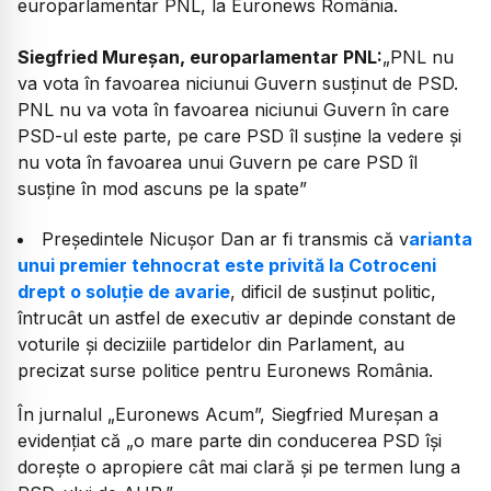
europarlamentar PNL, la Euronews România.
Siegfried Mureșan, europarlamentar PNL:
„
PNL nu
va vota în favoarea niciunui Guvern susținut de PSD.
PNL nu va vota în favoarea niciunui Guvern în care
PSD-ul este parte, pe care PSD îl susține la vedere și
nu vota în favoarea unui Guvern pe care PSD îl
susține în mod ascuns pe la spate”
Președintele Nicușor Dan ar fi transmis că v
arianta
unui premier tehnocrat este privită la Cotroceni
drept o soluție de avarie
, dificil de susținut politic,
întrucât un astfel de executiv ar depinde constant de
voturile și deciziile partidelor din Parlament, au
precizat surse politice pentru Euronews România.
În jurnalul „Euronews Acum”,
Siegfried Mureșan a
evidențiat că „o mare parte din conducerea PSD își
dorește o apropiere cât mai clară și pe termen lung a