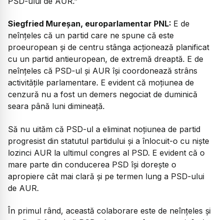
PSD-ului de AUR.”
Siegfried Mureșan, europarlamentar PNL:
E de
neînțeles că un partid care ne spune că este
proeuropean și de centru stânga acționează planificat
cu un partid antieuropean, de extremă dreaptă. E de
neînțeles că PSD-ul și AUR își coordonează strâns
activitățile parlamentare. E evident că moțiunea de
cenzură nu a fost un demers negociat de duminică
seara până luni dimineață.
Să nu uităm că PSD-ul a eliminat noțiunea de partid
progresist din statutul partidului și a înlocuit-o cu niște
lozinci AUR la ultimul congres al PSD. E evident că o
mare parte din conducerea PSD își dorește o
apropiere cât mai clară și pe termen lung a PSD-ului
de AUR.
În primul rând, această colaborare este de neînțeles și