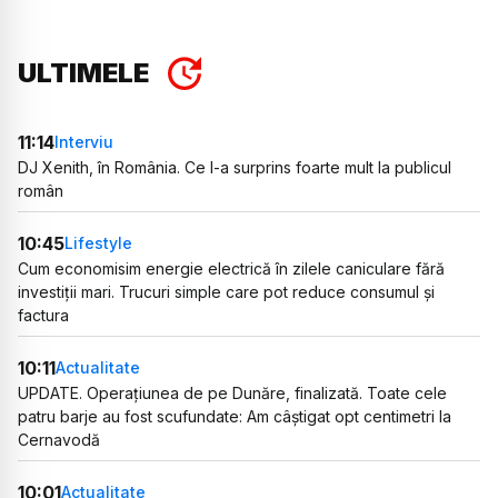
ULTIMELE
11:14
Interviu
DJ Xenith, în România. Ce l-a surprins foarte mult la publicul
român
10:45
Lifestyle
Cum economisim energie electrică în zilele caniculare fără
investiții mari. Trucuri simple care pot reduce consumul și
factura
10:11
Actualitate
UPDATE. Operațiunea de pe Dunăre, finalizată. Toate cele
patru barje au fost scufundate: Am câștigat opt centimetri la
Cernavodă
10:01
Actualitate