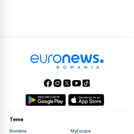
Teme
România
MyEurope