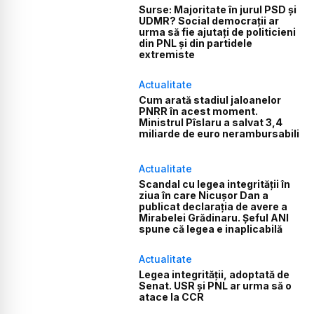
Surse: Majoritate în jurul PSD și
UDMR? Social democrații ar
urma să fie ajutați de politicieni
din PNL și din partidele
extremiste
Actualitate
Cum arată stadiul jaloanelor
PNRR în acest moment.
Ministrul Pîslaru a salvat 3,4
miliarde de euro nerambursabili
Actualitate
Scandal cu legea integrității în
ziua în care Nicușor Dan a
publicat declarația de avere a
Mirabelei Grădinaru. Șeful ANI
spune că legea e inaplicabilă
Actualitate
Legea integrității, adoptată de
Senat. USR și PNL ar urma să o
atace la CCR