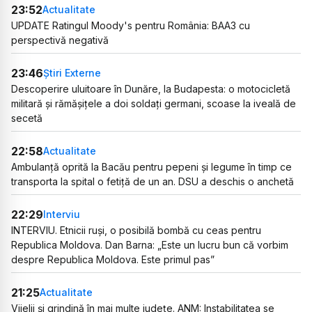
23:52
Actualitate
UPDATE Ratingul Moody's pentru România: BAA3 cu
perspectivă negativă
23:46
Știri Externe
Descoperire uluitoare în Dunăre, la Budapesta: o motocicletă
militară și rămășițele a doi soldați germani, scoase la iveală de
secetă
22:58
Actualitate
Ambulanță oprită la Bacău pentru pepeni și legume în timp ce
transporta la spital o fetiță de un an. DSU a deschis o anchetă
22:29
Interviu
INTERVIU. Etnicii ruși, o posibilă bombă cu ceas pentru
Republica Moldova. Dan Barna: „Este un lucru bun că vorbim
despre Republica Moldova. Este primul pas”
21:25
Actualitate
Vijelii și grindină în mai multe județe. ANM: Instabilitatea se