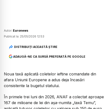
Autor:
Euronews
Publicat la:
25/05/2026 12:53
DISTRIBUIȚI ACEASTĂ ȘTIRE
ADAUGĂ-NE CA SURSĂ PREFERATĂ PE GOOGLE
Noua taxă aplicată coletelor ieftine comandate din
afara Uniunii Europene a adus deja încasări
consistente la bugetul statului.
În primele trei luni din 2026, ANAF a colectat aproape
167 de milioane de lei din așa-numita „taxă Temu”,
aplicată tuturor coletelor cu valoare sub 150 de euro