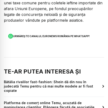
unei taxe comune pentru coletele ieftine importate din
afara Uniunii Europene, pe fondul preocupărilor
legate de concurența neloială și de siguranța
produselor vândute pe platformele asiatice.
URMĂREȘTE CANALUL EURONEWS ROMÂNIA PE WHATSAPP!
TE-AR PUTEA INTERESA ȘI
Bătălia rivalilor fast-fashion: Shein dă din nou în
judecată Temu pentru că mai multe modele ar fi fost
copiate
Platforma de comerț online Temu, acuzată de
manipularea clienților. Plângere făcută de asociațiile