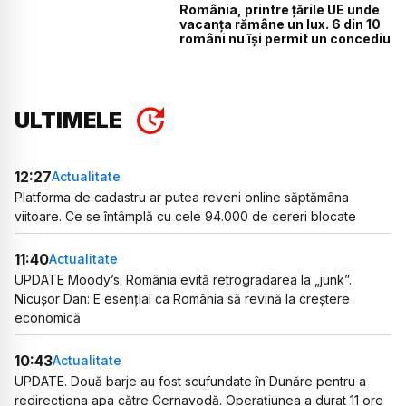
România, printre țările UE unde
vacanța rămâne un lux. 6 din 10
români nu își permit un concediu
ULTIMELE
12:27
Actualitate
Platforma de cadastru ar putea reveni online săptămâna
viitoare. Ce se întâmplă cu cele 94.000 de cereri blocate
11:40
Actualitate
UPDATE Moody’s: România evită retrogradarea la „junk”.
Nicușor Dan: E esențial ca România să revină la creștere
economică
10:43
Actualitate
UPDATE. Două barje au fost scufundate în Dunăre pentru a
redirecționa apa către Cernavodă. Operațiunea a durat 11 ore