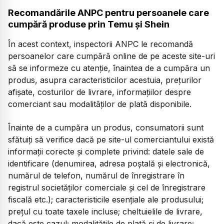
Recomandările ANPC pentru persoanele care
cumpără produse prin Temu şi Shein
În acest context, inspectorii ANPC le recomandă
persoanelor care cumpără online de pe aceste site-uri
să se informeze cu atenţie, înaintea de a cumpăra un
produs, asupra caracteristicilor acestuia, preţurilor
afişate, costurilor de livrare, informaţiilor despre
comerciant sau modalităţilor de plată disponibile.
Înainte de a cumpăra un produs, consumatorii sunt
sfătuiți să verifice dacă pe site-ul comerciantului există
informaţii corecte şi complete privind: datele sale de
identificare (denumirea, adresa poştală şi electronică,
numărul de telefon, numărul de înregistrare în
registrul societăţilor comerciale şi cel de înregistrare
fiscală etc.); caracteristicile esenţiale ale produsului;
preţul cu toate taxele incluse; cheltuielile de livrare,
dacă este cazul; modalităţile de plată şi de livrare;