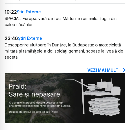
10:22
Știri Externe
SPECIAL. Europa: vară de foc. Mărturiile românilor fugiți din
calea flăcărilor
23:46
Știri Externe
Descoperire uluitoare în Dunăre, la Budapesta: o motocicletă
militară și rămășițele a doi soldați germani, scoase la iveală de
secetă
VEZI MAI MULT