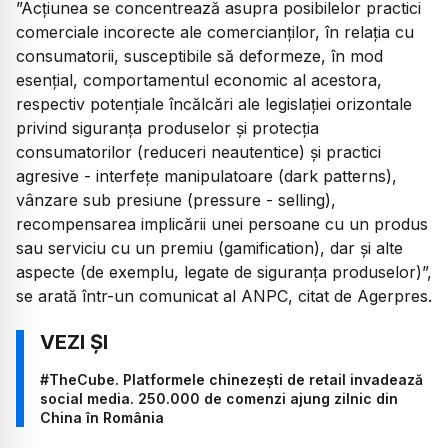
”Acţiunea se concentrează asupra posibilelor practici
comerciale incorecte ale comercianţilor, în relaţia cu
consumatorii, susceptibile să deformeze, în mod
esenţial, comportamentul economic al acestora,
respectiv potenţiale încălcări ale legislaţiei orizontale
privind siguranţa produselor şi protecţia
consumatorilor (reduceri neautentice) şi practici
agresive - interfeţe manipulatoare (dark patterns),
vânzare sub presiune (pressure - selling),
recompensarea implicării unei persoane cu un produs
sau serviciu cu un premiu (gamification), dar şi alte
aspecte (de exemplu, legate de siguranţa produselor)”,
se arată într-un comunicat al ANPC, citat de Agerpres.
#TheCube. Platformele chinezești de retail invadează
social media. 250.000 de comenzi ajung zilnic din
China în România