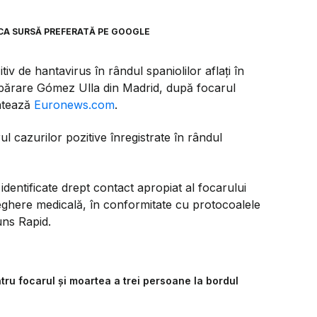
CA SURSĂ PREFERATĂ PE GOOGLE
iv de hantavirus în rândul spaniolilor aflați în
 Apărare Gómez Ulla din Madrid, după focarul
atează
Euronews.com
.
 cazurilor pozitive înregistrate în rândul
dentificate drept contact apropiat al focarului
raveghere medicală, în conformitate cu protocoalele
uns Rapid.
tru focarul și moartea a trei persoane la bordul