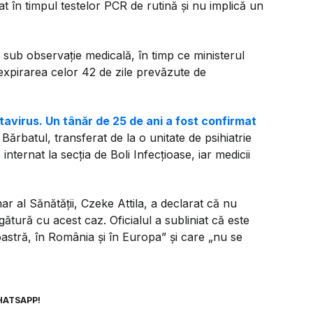
stat în timpul testelor PCR de rutină și nu implică un
și sub observație medicală, în timp ce ministerul
 expirarea celor 42 de zile prevăzute de
tavirus. Un tânăr de 25 de ani a fost confirmat
. Bărbatul, transferat de la o unitate de psihiatrie
 internat la secția de Boli Infecțioase, iar medicii
ar al Sănătății, Czeke Attila, a declarat că nu
gătură cu acest caz. Oficialul a subliniat că este
oastră, în România și în Europa”
și care
„nu se
HATSAPP!