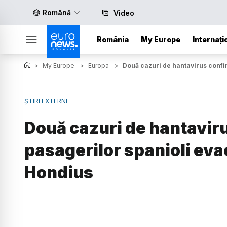
Română
Video
România
My Europe
Internați
>
My Europe
>
Europa
>
Două cazuri de hantavirus confi
ȘTIRI EXTERNE
Două cazuri de hantaviru
pasagerilor spanioli ev
Hondius