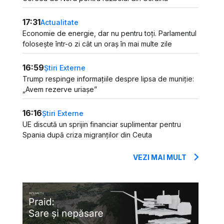
17:31
Actualitate
Economie de energie, dar nu pentru toți. Parlamentul
folosește într-o zi cât un oraș în mai multe zile
16:59
Știri Externe
Trump respinge informațiile despre lipsa de muniție:
„Avem rezerve uriașe”
16:16
Știri Externe
UE discută un sprijin financiar suplimentar pentru
Spania după criza migranților din Ceuta
VEZI MAI MULT