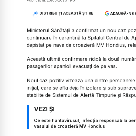
Publicat la:
25/05/2026 19:51
DISTRIBUIȚI ACEASTĂ ȘTIRE
ADAUGĂ-NE 
Ministerul Sănătății a confirmat un nou caz pozit
continuare în carantină la Spitalul Central de
depistat pe nava de croazieră MV Hondius, rel
Această ultimă confirmare ridică la două numărul
pasagerilor spanioli evacuați de pe vas.
Noul caz pozitiv vizează una dintre persoanele i
inițial, care se afla deja în izolare și sub sup
stabilite de Sistemul de Alertă Timpurie și Răsp
Ce este hantavirusul, infecția responsabilă pen
vasului de croazieră MV Hondius