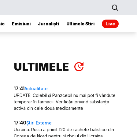
ic
Emisiuni
Jurnaliști
Ultimele Stiri
Live
ULTIMELE
17:41
Actualitate
UPDATE: Colebil și Panzcebil nu mai pot fi vândute
temporar în farmacii. Verificări privind substanța
activă din cele două medicamente
17:40
Știri Externe
Ucraina: Rusia a primit 120 de rachete balistice din
Coreea de Nord pentru războiul din Ucraina