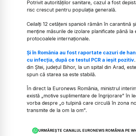
Potrivit autorităților sanitare, cazul a fost depi
risc crescut pentru populația generală.
Ceilalți 12 cetățeni spanioli rămân în carantină 
menține măsurile de izolare planificate până la
protocoalele internaționale.
Și în România au fost raportate cazuri de han
cu infecția, după ce testul PCR a ieșit pozitiv
din Ștei, județul Bihor, la un spital din Arad, este
spun că starea sa este stabilă.
În direct la Euronews România, ministrul interim
există
„motive suplimentare de îngrijorare”
în le
vorba despre
„o tulpină care circulă în zona n
transmite de la om la om”
.
URMĂREȘTE CANALUL EURONEWS ROMÂNIA PE W