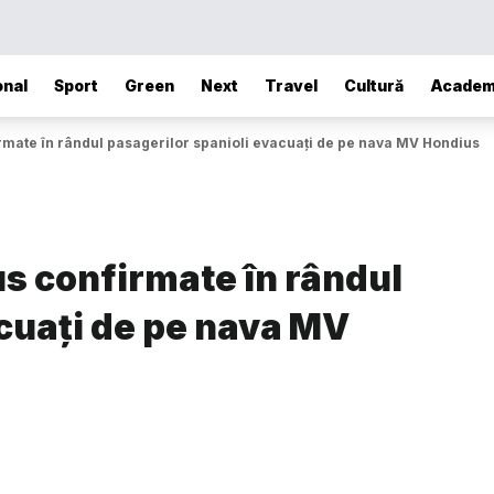
onal
Sport
Green
Next
Travel
Cultură
Academ
rmate în rândul pasagerilor spanioli evacuați de pe nava MV Hondius
s confirmate în rândul
acuați de pe nava MV