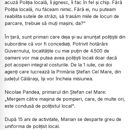
acuză Poliția locală, îi jignesc, îi fac în fel și chip. Fără
Poliția locală, nu făceam nimic. Fără ei, nu puteam
reabilita sutele de străzi, să trasăm miile de locuri de
parcare, trebuie să muți mașini, da?"
În țară, sunt primari care deja și-au anunțat polițiștii din
subordine că vor fi concediați. Potrivit hotărârii
Guvernului, localitățile cu mai puțin de 4.500 de
oameni vor mai putea avea polițiști locali doar dacă
pot acoperi integral costurile. De la 1 iulie, cei doi
agenți care lucrează la Primăria Ștefan Cel Mare, din
județul Călărași, își vor încheia misiunea.
Nicolae Pandea, primarul din Ștefan cel Mare:
„Mergem către mașina de pompieri, care, de multe ori,
este condusă de polițistul local".
După 15 ani de activitate, Marian se desparte greu de
uniforma de polițist local.