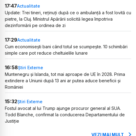
17:47
Actualitate
Update: Trei tineri, reținuți după ce o ambulanță a fost lovită cu
pietre, la Cluj. Ministrul Apărării solicită legea împotriva
dezinformării pe ordinea de zi
17:29
Actualitate
Cum economisești bani când totul se scumpește. 10 schimbări
simple care pot reduce cheltuielile lunare
16:58
Știri Externe
Muntenegru și Islanda, tot mai aproape de UE în 2028. Prima
extindere a Uniunii după 13 ani ar putea aduce beneficii și
României
15:32
Știri Externe
Fostul avocat al lui Trump ajunge procuror general al SUA.
Todd Blanche, confirmat la conducerea Departamentului de
Justiție
VEZI MAI MULT