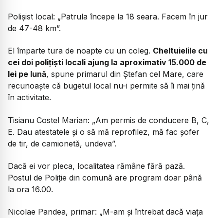
Polișist local:
„Patrula începe la 18 seara. Facem în jur
de 47-48 km”.
El împarte tura de noapte cu un coleg.
Cheltuielile cu
cei doi polițiști locali ajung la aproximativ 15.000 de
lei pe lună
, spune primarul din Ștefan cel Mare, care
recunoaște că bugetul local nu-i permite să îi mai țină
în activitate.
Tisianu Costel Marian:
„Am permis de conducere B, C,
E. Dau atestatele și o să mă reprofilez, mă fac șofer
de tir, de camionetă, undeva”.
Dacă ei vor pleca, localitatea rămâne fără pază.
Postul de Poliție din comună are program doar până
la ora 16.00.
Nicolae Pandea, primar:
„M-am și întrebat dacă viața