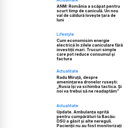
ANM: România a scăpat pentru
scurt timp de caniculă. Un nou
val de căldură lovește țara de
luni
Lifestyle
Cum economisim energie
electrică în zilele caniculare fără
investiții mari. Trucuri simple
care pot reduce consumul și
factura
Actualitate
Radu Miruță, despre
amenințarea dronelor rusești:
„Rusia își va schimba tactica. Și
noi va trebui să ne readaptăm”
Actualitate
Update. Ambulanța oprită
pentru cumpărături la Bacău:
DSU a găsit și alte nereguli.
Pacienții nu au fost monitorizați