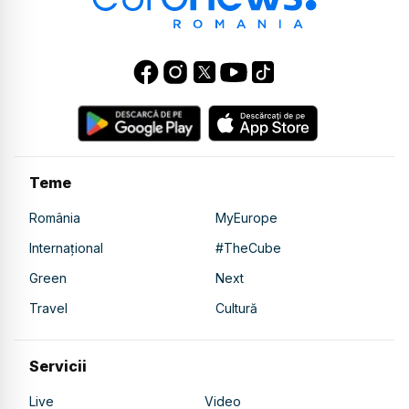
Teme
România
MyEurope
Internațional
#TheCube
Green
Next
Travel
Cultură
Servicii
Live
Video