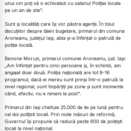
unui om poți să o echivalezi cu salariul Poliției locale
pe un an de zile".
Sunt și localități care își vor păstra agenții. În toiul
discuțiilor despre tăieri bugetare, primarul din comuna
Aroneanu, județul Iași, abia și-a înființat o patrulă de
poliție locală.
Benone Moruzi, primarul comunei Aroneanu, jud. Iași:
„Am înființat pentru cinci persoane și, în schimb, am
angajat doar două. Poliția națională are tot 8-16
programul, dacă ei mereu sunt prinși într-o patrulă la
nivel regional, sunt împărțiți pe zone și sunt momente
când, efectiv, nu e nimeni la post".
Primarul din Iași cheltuie 25.000 de lei pe lună pentru
cei doi polițisti locali. Prin noile măsuri de reformă,
Guvernul își propune să reducă peste 600 de polițiști
locali la nivel național.