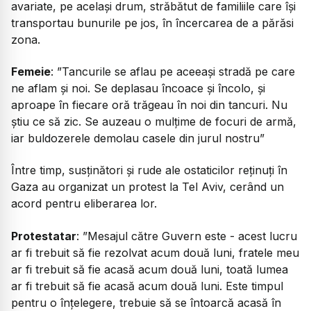
avariate, pe același drum, străbătut de familiile care își
transportau bunurile pe jos, în încercarea de a părăsi
zona.
Femeie
:
”Tancurile se aflau pe aceeași stradă pe care
ne aflam și noi. Se deplasau încoace și încolo, și
aproape în fiecare oră trăgeau în noi din tancuri. Nu
știu ce să zic. Se auzeau o mulțime de focuri de armă,
iar buldozerele demolau casele din jurul nostru”
Între timp, susținători și rude ale ostaticilor reținuți în
Gaza au organizat un protest la Tel Aviv, cerând un
acord pentru eliberarea lor.
Protestatar
:
”Mesajul către Guvern este - acest lucru
ar fi trebuit să fie rezolvat acum două luni, fratele meu
ar fi trebuit să fie acasă acum două luni, toată lumea
ar fi trebuit să fie acasă acum două luni. Este timpul
pentru o înțelegere, trebuie să se întoarcă acasă în