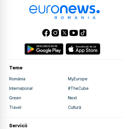
Teme
România
MyEurope
Internațional
#TheCube
Green
Next
Travel
Cultură
Servicii