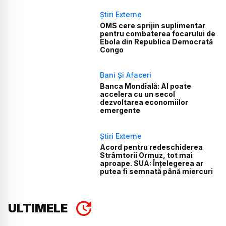
Știri Externe
OMS cere sprijin suplimentar
pentru combaterea focarului de
Ebola din Republica Democrată
Congo
Bani Și Afaceri
Banca Mondială: AI poate
accelera cu un secol
dezvoltarea economiilor
emergente
Știri Externe
Acord pentru redeschiderea
Strâmtorii Ormuz, tot mai
aproape. SUA: Înțelegerea ar
putea fi semnată până miercuri
ULTIMELE