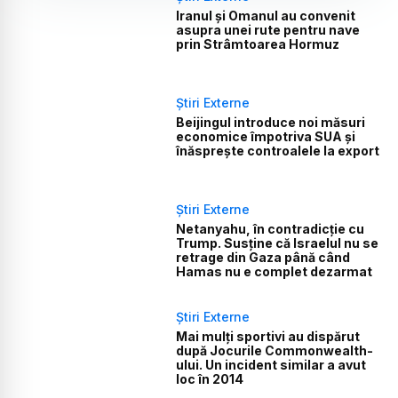
Iranul și Omanul au convenit
asupra unei rute pentru nave
prin Strâmtoarea Hormuz
Știri Externe
Beijingul introduce noi măsuri
economice împotriva SUA și
înăsprește controalele la export
Știri Externe
Netanyahu, în contradicție cu
Trump. Susține că Israelul nu se
retrage din Gaza până când
Hamas nu e complet dezarmat
Știri Externe
Mai mulți sportivi au dispărut
după Jocurile Commonwealth-
ului. Un incident similar a avut
loc în 2014