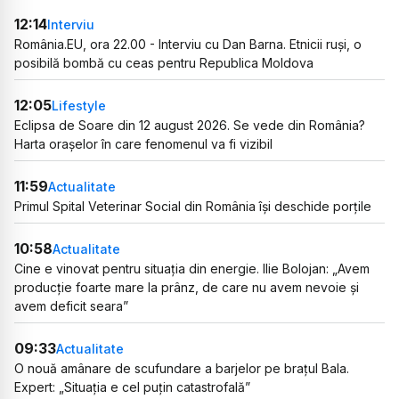
12:14
Interviu
România.EU, ora 22.00 - Interviu cu Dan Barna. Etnicii ruși, o
posibilă bombă cu ceas pentru Republica Moldova
12:05
Lifestyle
Eclipsa de Soare din 12 august 2026. Se vede din România?
Harta orașelor în care fenomenul va fi vizibil
11:59
Actualitate
Primul Spital Veterinar Social din România își deschide porțile
10:58
Actualitate
Cine e vinovat pentru situația din energie. Ilie Bolojan: „Avem
producție foarte mare la prânz, de care nu avem nevoie și
avem deficit seara”
09:33
Actualitate
O nouă amânare de scufundare a barjelor pe brațul Bala.
Expert: „Situația e cel puțin catastrofală”