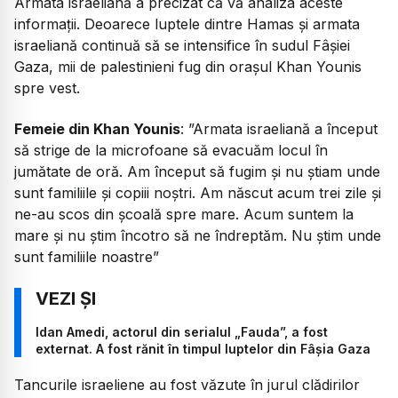
Armata israeliană a precizat că vă analiza aceste
informații. Deoarece luptele dintre Hamas și armata
israeliană continuă să se intensifice în sudul Fâșiei
Gaza, mii de palestinieni fug din orașul Khan Younis
spre vest.
Femeie din Khan Younis
:
”Armata israeliană a început
să strige de la microfoane să evacuăm locul în
jumătate de oră. Am început să fugim și nu știam unde
sunt familiile și copiii noștri. Am născut acum trei zile și
ne-au scos din școală spre mare. Acum suntem la
mare și nu știm încotro să ne îndreptăm. Nu știm unde
sunt familiile noastre”
Idan Amedi, actorul din serialul „Fauda”, a fost
externat. A fost rănit în timpul luptelor din Fâșia Gaza
Tancurile israeliene au fost văzute în jurul clădirilor