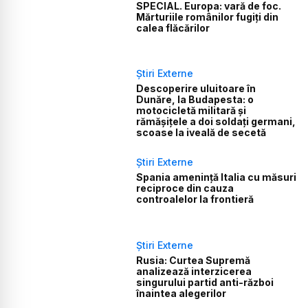
SPECIAL. Europa: vară de foc.
Mărturiile românilor fugiți din
calea flăcărilor
Știri Externe
Descoperire uluitoare în
Dunăre, la Budapesta: o
motocicletă militară și
rămășițele a doi soldați germani,
scoase la iveală de secetă
Știri Externe
Spania amenință Italia cu măsuri
reciproce din cauza
controalelor la frontieră
Știri Externe
Rusia: Curtea Supremă
analizează interzicerea
singurului partid anti-război
înaintea alegerilor