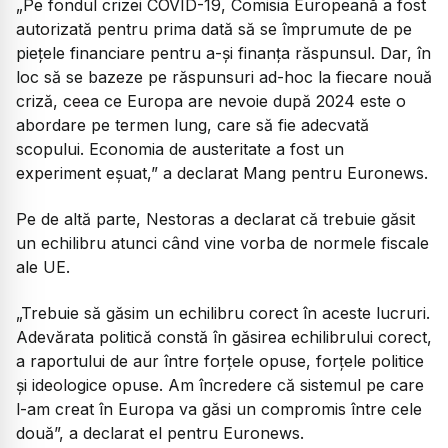
„Pe fondul crizei COVID-19, Comisia Europeană a fost
autorizată pentru prima dată să se împrumute de pe
piețele financiare pentru a-și finanța răspunsul. Dar, în
loc să se bazeze pe răspunsuri ad-hoc la fiecare nouă
criză, ceea ce Europa are nevoie după 2024 este o
abordare pe termen lung, care să fie adecvată
scopului. Economia de austeritate a fost un
experiment eșuat,”
a declarat Mang pentru Euronews.
Pe de altă parte, Nestoras a declarat că trebuie găsit
un echilibru atunci când vine vorba de normele fiscale
ale UE.
„Trebuie să găsim un echilibru corect în aceste lucruri.
Adevărata politică constă în găsirea echilibrului corect,
a raportului de aur între forțele opuse, forțele politice
și ideologice opuse. Am încredere că sistemul pe care
l-am creat în Europa va găsi un compromis între cele
două”,
a declarat el pentru Euronews.