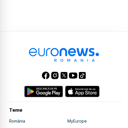
Teme
România
MyEurope