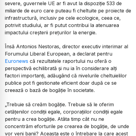
severe, guvernele UE ar fi avut la dispoziție 533 de
miliarde de euro care puteau fi cheltuite pe proiecte de
infrastructură, inclusiv pe cele ecologice, ceea ce,
potrivit studiului, ar fi putut contribui la atenuarea
impactului creșterii prețurilor la energie.
Însă Antonios Nestoras, director executiv interimar al
Forumului Liberal European, a declarat pentru
Euronews
că rezultatele raportului nu oferă o
perspectivă echilibrată și nu ia în considerare alți
factori importanți, adăugând că nivelurile cheltuielilor
publice pot fi gestionate eficient doar după ce se
creează o bază de bogăție în societate.
„Trebuie să creăm bogăție. Trebuie să le oferim
cetățenilor condiții egale, corporațiilor condiții egale
pentru a crea bogăție. Atâta timp cât nu ne
concentrăm eforturile pe crearea de bogăție, de unde
vor veni banii? Aceasta este o întrebare la care acest