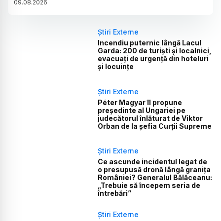
09
.
08
.
2026
Știri Externe
Incendiu puternic lângă Lacul
Garda: 200 de turiști și localnici,
evacuați de urgență din hoteluri
și locuințe
Știri Externe
Péter Magyar îl propune
președinte al Ungariei pe
judecătorul înlăturat de Viktor
Orban de la șefia Curții Supreme
Știri Externe
Ce ascunde incidentul legat de
o presupusă dronă lângă granița
României? Generalul Bălăceanu:
„Trebuie să începem seria de
întrebări”
Știri Externe