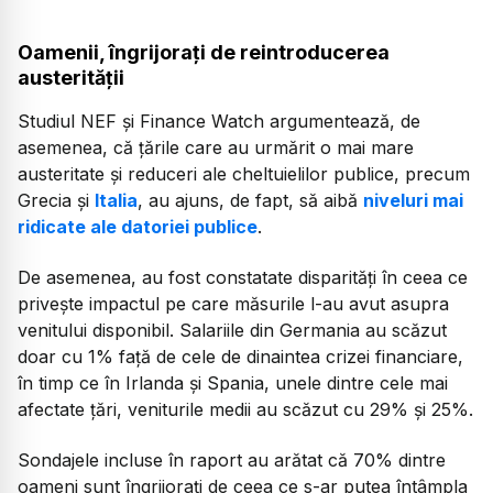
Oamenii, îngrijorați de reintroducerea
austerității
Studiul NEF și Finance Watch argumentează, de
asemenea, că țările care au urmărit o mai mare
austeritate și reduceri ale cheltuielilor publice, precum
Grecia și
Italia
, au ajuns, de fapt, să aibă
niveluri mai
ridicate ale datoriei publice
.
De asemenea, au fost constatate disparități în ceea ce
privește impactul pe care măsurile l-au avut asupra
venitului disponibil. Salariile din Germania au scăzut
doar cu 1% față de cele de dinaintea crizei financiare,
în timp ce în Irlanda și Spania, unele dintre cele mai
afectate țări, veniturile medii au scăzut cu 29% și 25%.
Sondajele incluse în raport au arătat că 70% dintre
oameni sunt îngrijorați de ceea ce s-ar putea întâmpla