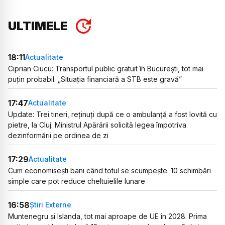
ULTIMELE
18:11
Actualitate
Ciprian Ciucu: Transportul public gratuit în București, tot mai
puțin probabil. „Situația financiară a STB este gravă”
17:47
Actualitate
Update: Trei tineri, reținuți după ce o ambulanță a fost lovită cu
pietre, la Cluj. Ministrul Apărării solicită legea împotriva
dezinformării pe ordinea de zi
17:29
Actualitate
Cum economisești bani când totul se scumpește. 10 schimbări
simple care pot reduce cheltuielile lunare
16:58
Știri Externe
Muntenegru și Islanda, tot mai aproape de UE în 2028. Prima