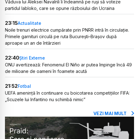
Văduva lui Aleksei Navalnîi îi îndeamnă pe ruși să voteze
partidul Iabloko, care se opune războiului din Ucraina
23:15
Actualitate
Noile trenuri electrice cumpărate prin PNRR intră în circulație.
Primele garnituri circulă pe ruta București–Brașov după
aproape un an de întârzieri
22:40
Știri Externe
ONU avertizează: Fenomenul El Niño ar putea împinge încă 49
de milioane de oameni în foamete acută
21:52
Fotbal
UEFA amenință în continuare cu boicotarea competițiilor FIFA:
„Scuzele lui Infantino nu schimbă nimic”
VEZI MAI MULT