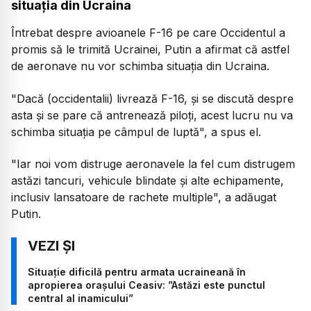
situația din Ucraina
Întrebat despre avioanele F-16 pe care Occidentul a
promis să le trimită Ucrainei, Putin a afirmat că astfel
de aeronave nu vor schimba situaţia din Ucraina.
"Dacă (occidentalii) livrează F-16, şi se discută despre
asta şi se pare că antrenează piloţi, acest lucru nu va
schimba situaţia pe câmpul de luptă", a spus el.
"Iar noi vom distruge aeronavele la fel cum distrugem
astăzi tancuri, vehicule blindate şi alte echipamente,
inclusiv lansatoare de rachete multiple", a adăugat
Putin.
Situație dificilă pentru armata ucraineană în
apropierea orașului Ceasiv: ”Astăzi este punctul
central al inamicului”