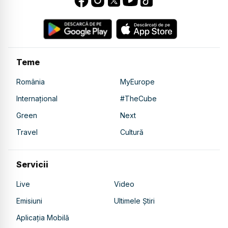
Teme
România
MyEurope
Internațional
#TheCube
Green
Next
Travel
Cultură
Servicii
Live
Video
Emisiuni
Ultimele Știri
Aplicația Mobilă