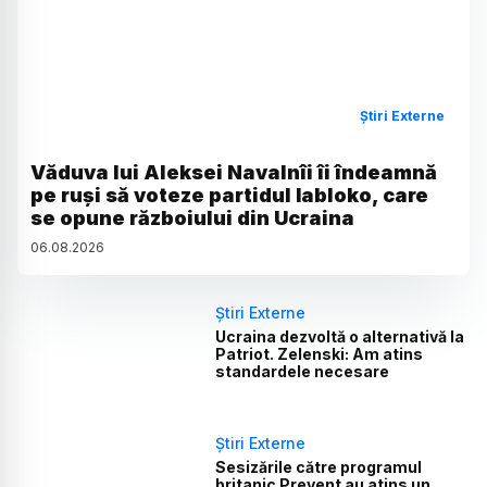
Știri Externe
Văduva lui Aleksei Navalnîi îi îndeamnă
pe ruși să voteze partidul Iabloko, care
se opune războiului din Ucraina
06
.
08
.
2026
Știri Externe
Ucraina dezvoltă o alternativă la
Patriot. Zelenski: Am atins
standardele necesare
Știri Externe
Sesizările către programul
britanic Prevent au atins un