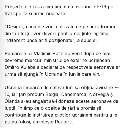
Preşedintele rus a menţionat că avioanele F-16 pot
transporta şi arme nucleare.
"Desigur, dacă ele vor fi utilizate de pe aerodromuri
din ţări terţe, vor deveni pentru noi ţinte legitime,
indiferent unde ar fi poziţionate", a spus el.
Remarcile lui Vladimir Putin au venit după ce mai
devreme miercuri ministrul de externe ucrainean
Dmitro Kuleba a declarat că respectivele aeronave ar
urma să ajungă în Ucraina în lunile care vin.
Ucraina încearcă de câteva luni să obţină avioane F-
16, iar ţări precum Belgia, Danemarca, Norvegia şi
Olanda s-au angajat să-i doneze aceste aeronave de
luptă, în timp ce o coaliţie de ţări a promis să
contribuie la instruirea piloţilor ucraineni pentru a le
putea folosi, aminteşte Reuters.