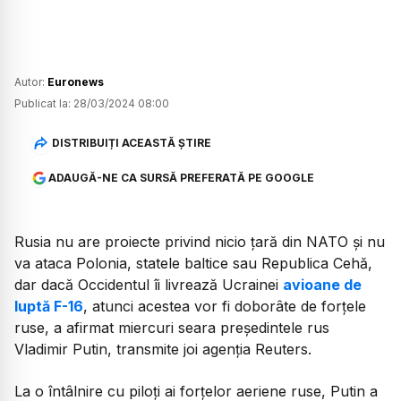
Autor:
Euronews
Publicat la:
28/03/2024 08:00
DISTRIBUIȚI ACEASTĂ ȘTIRE
ADAUGĂ-NE CA SURSĂ PREFERATĂ PE GOOGLE
Rusia nu are proiecte privind nicio ţară din NATO şi nu
va ataca Polonia, statele baltice sau Republica Cehă,
dar dacă Occidentul îi livrează Ucrainei
avioane de
luptă F-16
, atunci acestea vor fi doborâte de forţele
ruse, a afirmat miercuri seara preşedintele rus
Vladimir Putin, transmite joi agenţia Reuters.
La o întâlnire cu piloţi ai forţelor aeriene ruse, Putin a