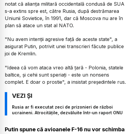
notat că alianţa militară occidentală condusă de SUA
s-a extins spre est, către Rusia, după destrămarea
Uniunii Sovietice, în 1991, dar că Moscova nu are în
plan să atace un stat al NATO.
"Nu avem intenţii agresive faţă de aceste state", a
asigurat Putin, potrivit unei transcrieri făcute publice
joi de Kremlin.
"Ideea că vom ataca vreo altă ţară - Polonia, statele
baltice, şi cehii sunt speriaţi - este un nonsens
complet. E doar o prostie", a insistat preşedintele rus.
Rusia ar fi executat zeci de prizonieri de război
ucraineni. Atrocitățile, dezvăluite într-un raport ONU
Putin spune că avioanele F-16 nu vor schimba