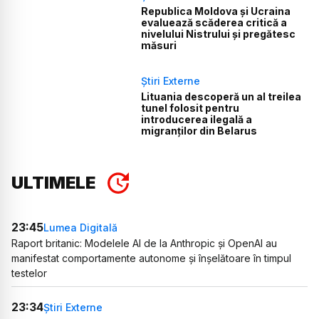
Republica Moldova și Ucraina
evaluează scăderea critică a
nivelului Nistrului și pregătesc
măsuri
Știri Externe
Lituania descoperă un al treilea
tunel folosit pentru
introducerea ilegală a
migranților din Belarus
ULTIMELE
23:45
Lumea Digitală
Raport britanic: Modelele AI de la Anthropic și OpenAI au
manifestat comportamente autonome și înșelătoare în timpul
testelor
23:34
Știri Externe