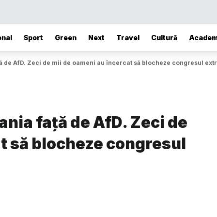
onal
Sport
Green
Next
Travel
Cultură
Academ
ă de AfD. Zeci de mii de oameni au încercat să blocheze congresul ext
nia față de AfD. Zeci de
at să blocheze congresul