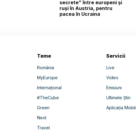
secrete” între europeni și
ruși în Austria, pentru
pacea în Ucraina
Teme
Servicii
România
Live
MyEurope
Video
Internațional
Emisiuni
#TheCube
Ultimele Știri
Green
Aplicația Mobil
Next
Travel