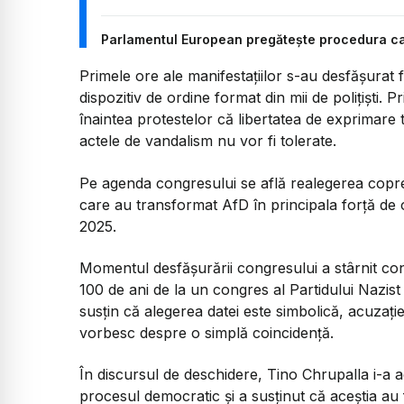
Parlamentul European pregătește procedura car
Primele ore ale manifestațiilor s-au desfășurat
dispozitiv de ordine format din mii de polițiști.
înaintea protestelor că libertatea de exprimare t
actele de vandalism nu vor fi tolerate.
Pe agenda congresului se află realegerea copreșe
care au transformat AfD în principala forță de 
2025.
Momentul desfășurării congresului a stârnit con
100 de ani de la un congres al Partidului Nazist 
susțin că alegerea datei este simbolică, acuzați
vorbesc despre o simplă coincidență.
În discursul de deschidere, Tino Chrupalla i-a 
procesul democratic și a susținut că aceștia au fo