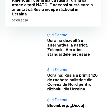
Americanii confirmă că rușii ar urma să
atace o țară NATO. E aceeași sursă care a
anunțat că Rusia începe războiul în
Ucraina
07
.
08
.
2026
Știri Externe
Ucraina dezvoltă o
alternativă la Patriot.
Zelenski: Am atins
standardele necesare
Știri Externe
Ucraina: Rusia a primit 120
de rachete balistice din
Coreea de Nord pentru
războiul din Ucraina
Știri Externe
Bloomberg: „Discuții