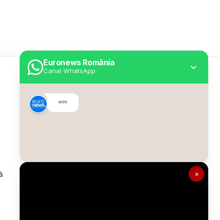
Euronews România
Canal WhatsApp
Utile
Despre Euronews
Declarație accesibilitate
Politica Cookie
Politica de confidențialitate
×
ă
Formular de contact
Transparență în utilizarea AI
Gestionați preferințele