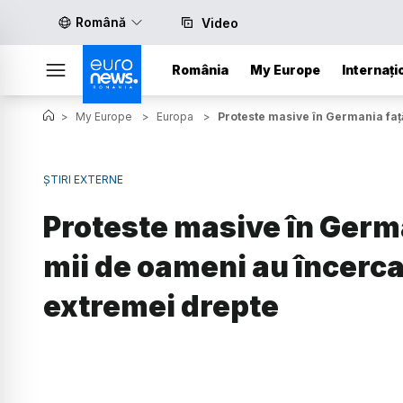
Română
Video
România
My Europe
Internați
>
My Europe
>
Europa
>
Proteste masive în Germania faț
ȘTIRI EXTERNE
Proteste masive în Germa
mii de oameni au încerc
extremei drepte