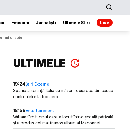
ic
Emisiuni
Jurnaliști
Ultimele Stiri
Live
remei drepte
ULTIMELE
19:24
Știri Externe
Spania amenință Italia cu măsuri reciproce din cauza
controalelor la frontieră
18:56
Entertainment
William Orbit, omul care a locuit într-o școală părăsită
și a produs cel mai frumos album al Madonnei