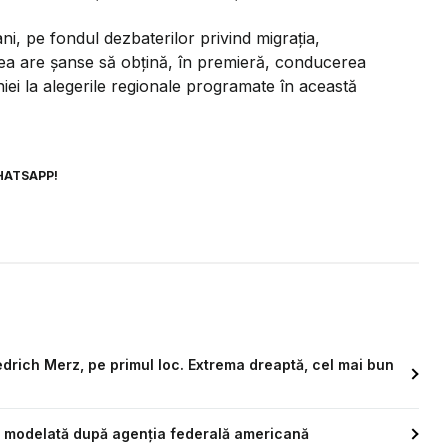
ni, pe fondul dezbaterilor privind migrația,
unea are șanse să obțină, în premieră, conducerea
iei la alegerile regionale programate în această
HATSAPP!
iedrich Merz, pe primul loc. Extrema dreaptă, cel mai bun
ie modelată după agenția federală americană