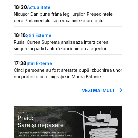
18:20
Actualitate
Nicușor Dan pune frână legii urșilor. Președintele
cere Parlamentului să reexamineze proiectul
18:18
Știri Externe
Rusia: Curtea Supremă analizează interzicerea
singurului partid anti-război înaintea alegerilor
17:38
Știri Externe
Cinci persoane au fost arestate după izbucnirea unor
noi proteste anti-imigrație în Marea Britanie
VEZI MAI MULT