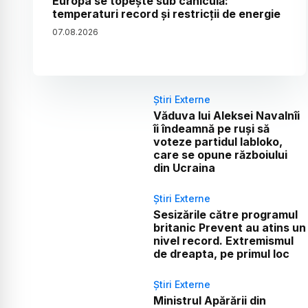
Europa se topește sub caniculă:
temperaturi record și restricții de energie
07
.
08
.
2026
Știri Externe
Văduva lui Aleksei Navalnîi
îi îndeamnă pe ruși să
voteze partidul Iabloko,
care se opune războiului
din Ucraina
Știri Externe
Sesizările către programul
britanic Prevent au atins un
nivel record. Extremismul
de dreapta, pe primul loc
Știri Externe
Ministrul Apărării din