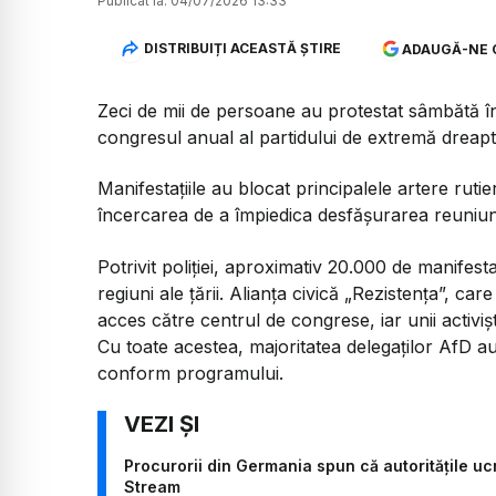
Publicat la:
04/07/2026 13:33
DISTRIBUIȚI ACEASTĂ ȘTIRE
ADAUGĂ-NE 
Zeci de mii de persoane au protestat sâmbătă în
congresul anual al partidului de extremă dreap
Manifestațiile au blocat principalele artere rutie
încercarea de a împiedica desfășurarea reuniuni
Potrivit poliției, aproximativ 20.000 de manifes
regiuni ale țării. Alianța civică „Rezistența”, ca
acces către centrul de congrese, iar unii activiș
Cu toate acestea, majoritatea delegaților AfD a
conform programului.
Procurorii din Germania spun că autoritățile 
Stream