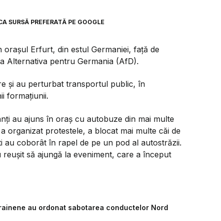
CA SURSĂ PREFERATĂ PE GOOGLE
 orașul Erfurt, din estul Germaniei, față de
ta Alternativa pentru Germania (AfD).
re și au perturbat transportul public, în
i formațiunii.
tanți au ajuns în oraș cu autobuze din mai multe
re a organizat protestele, a blocat mai multe căi de
ti au coborât în rapel de pe un pod al autostrăzii.
u reușit să ajungă la eveniment, care a început
ucrainene au ordonat sabotarea conductelor Nord