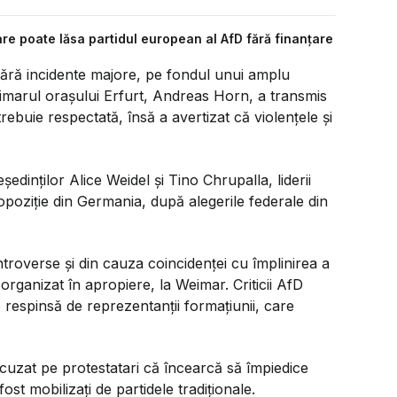
e poate lăsa partidul european al AfD fără finanțare
 fără incidente majore, pe fondul unui amplu
 Primarul orașului Erfurt, Andreas Horn, a transmis
rebuie respectată, însă a avertizat că violențele și
dinților Alice Weidel și Tino Chrupalla, liderii
opoziție din Germania, după alegerile federale din
troverse și din cauza coincidenței cu împlinirea a
organizat în apropiere, la Weimar. Criticii AfD
e respinsă de reprezentanții formațiunii, care
acuzat pe protestatari că încearcă să împiedice
st mobilizați de partidele tradiționale.