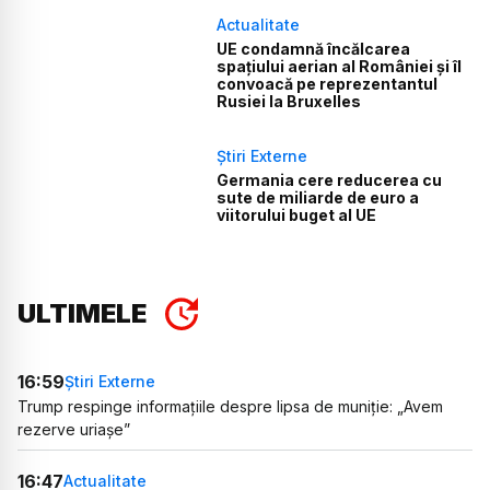
Actualitate
UE condamnă încălcarea
spațiului aerian al României și îl
convoacă pe reprezentantul
Rusiei la Bruxelles
Știri Externe
Germania cere reducerea cu
sute de miliarde de euro a
viitorului buget al UE
ULTIMELE
16:59
Știri Externe
Trump respinge informațiile despre lipsa de muniție: „Avem
rezerve uriașe”
16:47
Actualitate