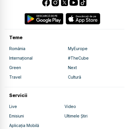
Teme
România
MyEurope
Internațional
#TheCube
Green
Next
Travel
Cultură
Servicii
Live
Video
Emisiuni
Ultimele Știri
Aplicația Mobilă