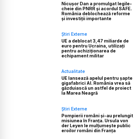
Nicușor Dan a promulgat legile-
cheie din PNRR și acordul SAFE.
România deblochează reforme
și investiții importante
Știri Externe
UE a deblocat 3,47 miliarde de
euro pentru Ucraina, utilizați
pentru achiziționarea de
echipament militar
Actualitate
UE lansează apelul pentru șapte
gigafabrici AI. România vrea să
găzduiască un astfel de proiect
la Marea Neagră
Știri Externe
Pompierii români și-au prelungit
misiunea în Franța. Ursula von
der Leyen le mulțumește public
eroilor români din Franța