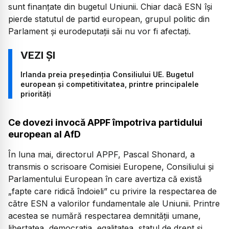
sunt finanțate din bugetul Uniunii. Chiar dacă ESN își
pierde statutul de partid european, grupul politic din
Parlament și eurodeputații săi nu vor fi afectați.
Irlanda preia președinția Consiliului UE. Bugetul
european și competitivitatea, printre principalele
priorități
Ce dovezi invocă APPF împotriva partidului
european al AfD
În luna mai, directorul APPF, Pascal Shonard, a
transmis o scrisoare Comisiei Europene, Consiliului și
Parlamentului European în care avertiza că există
„fapte care ridică îndoieli”
cu privire la respectarea de
către ESN a valorilor fundamentale ale Uniunii. Printre
acestea se numără respectarea demnității umane,
libertatea, democrația, egalitatea, statul de drept și