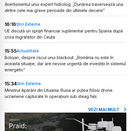
Avertismentul unui expert hidrolog: „Dunărea traversează una
dintre cele mai grave perioade din ultimele decenii”
16:16
Știri Externe
UE discută un sprijin financiar suplimentar pentru Spania după
criza migranților din Ceuta
15:55
Actualitate
Bolojan, despre riscul unui blackout: „România nu este în
această situație, dar are nevoie urgentă de investiții în sistemul
energetic”
15:34
Știri Externe
Ministrul Apărării din Lituania: Rusia ar putea folosi drone
ucrainene capturate în operațiuni sub steag fals
VEZI MAI MULT