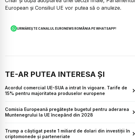
Chiar și după adoptarea unei decizii finale, Parlamentul
European și Consiliul UE vor putea să o anuleze.
URMĂREȘTE CANALUL EURONEWS ROMÂNIA PE WHATSAPP!
TE-AR PUTEA INTERESA ȘI
Acordul comercial UE-SUA a intrat în vigoare. Tarife de
15% pentru majoritatea produselor europene
Comisia Europeană pregătește bugetul pentru aderarea
Muntenegrului la UE începând din 2028
Trump a câștigat peste 1 miliard de dolari din investiții în
criptomonede și parteneriate