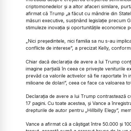
criptomonedelor și a altor afaceri similare, pur
afirmat că Trump „a făcut cu mândrie din State
măsuri executive, susținând legislație precum GE
stimuleze inovația și oportunitățile economice pe
„Nici președintele, nici familia sa nu s-au impli
conflicte de interese”, a precizat Kelly, conform 
Chiar dacă declarația de avere a lui Trump conț
imagine parțială în ceea ce privește veniturile 
prevăd ca valorile activelor să fie raportate în
milioane de dolari”, ceea ce face ca valoarea to
Declarația de avere a lui Trump contrastează c
17 pagini. Cu toate acestea, și Vance a înregistra
drepturile de autor pentru „Hillbilly Elegy”, mem
Vance a afirmat că a câștigat între 50.000 și 10
trecut, această sumă a crescut brusc de la un mil