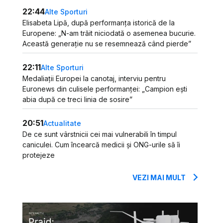
22:44
Alte Sporturi
Elisabeta Lipă, după performanța istorică de la
Europene: „N-am trăit niciodată o asemenea bucurie.
Această generație nu se resemnează când pierde”
22:11
Alte Sporturi
Medaliații Europei la canotaj, interviu pentru
Euronews din culisele performanței: „Campion ești
abia după ce treci linia de sosire”
20:51
Actualitate
De ce sunt vârstnicii cei mai vulnerabili în timpul
caniculei. Cum încearcă medicii și ONG-urile să îi
protejeze
VEZI MAI MULT