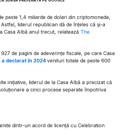
CA SURSĂ PREFERATĂ PE GOOGLE
e peste 1,4 miliarde de dolari din criptomonede,
Astfel, liderul republican dă de înțeles că și-a
 la Casa Albă anul trecut, relatează
The
927 de pagini de adeverințe fiscale, pe care Casa
 a declarat în 2024
venituri totale de peste 600
e inițiative, liderul de la Casa Albă a precizat că
 soluționare a cinci procese separate împotriva
enite dintr-un acord de licență cu Celebration