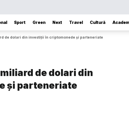
onal
Sport
Green
Next
Travel
Cultură
Academ
rd de dolari din investiții în criptomonede și parteneriate
miliard de dolari din
e și parteneriate