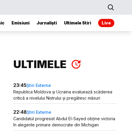
ic
Emisiuni
Jurnaliști
Ultimele Stiri
Live
ULTIMELE
23:45
Știri Externe
Republica Moldova și Ucraina evaluează scăderea
critică a nivelului Nistrului și pregătesc măsuri
22:48
Știri Externe
Candidatul progresist Abdul El-Sayed obține victoria
în alegerile primare democrate din Michigan