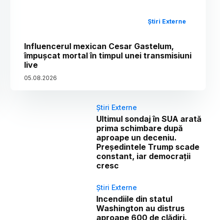
Știri Externe
Influencerul mexican Cesar Gastelum,
împușcat mortal în timpul unei transmisiuni
live
05
.
08
.
2026
Știri Externe
Ultimul sondaj în SUA arată
prima schimbare după
aproape un deceniu.
Președintele Trump scade
constant, iar democrații
cresc
Știri Externe
Incendiile din statul
Washington au distrus
aproape 600 de clădiri.