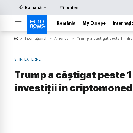
Română
Video
România
My Europe
Internați
>
Internațional
>
America
>
Trump a câștigat peste 1 milia
ȘTIRI EXTERNE
Trump a câștigat peste 1 
investiții în criptomoned