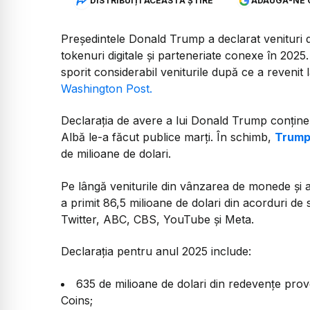
DISTRIBUIȚI ACEASTĂ ȘTIRE
ADAUGĂ-NE 
Președintele Donald Trump a declarat venituri d
tokenuri digitale și parteneriate conexe în 2025. 
sporit considerabil veniturile după ce a revenit
Washington Post.
Declarația de avere a lui Donald Trump conține 
Albă le-a făcut publice marți. În schimb,
Trump
de milioane de dolari.
Pe lângă veniturile din vânzarea de monede și alt
a primit 86,5 milioane de dolari din acorduri de
Twitter, ABC, CBS, YouTube și Meta.
Declarația pentru anul 2025 include:
635 de milioane de dolari din redevențe prov
Coins;