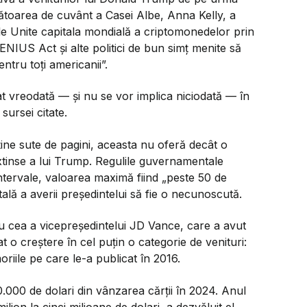
tătoarea de cuvânt a Casei Albe, Anna Kelly, a
le Unite capitala mondială a criptomonedelor prin
NIUS Act și alte politici de bun simț menite să
ntru toți americanii”.
cat vreodată — și nu se vor implica niciodată — în
sursei citate.
ine sute de pagini, aceasta nu oferă decât o
extinse a lui Trump. Regulile guvernamentale
 intervale, valoarea maximă fiind „peste 50 de
tală a averii președintelui să fie o necunoscută.
u cea a vicepreședintelui JD Vance, care a avut
t o creștere în cel puțin o categorie de venituri:
oriile pe care le-a publicat în 2016.
0.000 de dolari din vânzarea cărții în 2024. Anul
ion la cinci milioane de dolari, a dezvăluit el.