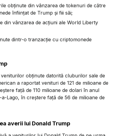
urile obținute din vânzarea de tokenuri de către
de înființat de Trump și fiii săi;
te din vânzarea de acțiuni ale World Liberty
ținute dintr-o tranzacție cu criptomonede
ump
eniturilor obținute datorită cluburilor sale de
merican a raportat venituri de 121 de milioane de
eștere față de 110 milioane de dolari în anul
r-a-Lago, în creștere față de 56 de milioane de
rea averii lui Donald Trump
tivă a veniturilor lui Donald Trump de pe urma