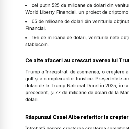
cel puțin 525 de milioane de dolari din venit
World Liberty Financial, un proiect de criptomone
65 de milioane de dolari din veniturile obținu
Financial;
196 de milioane de dolari, veniturile nete ob
stablecoin.
Ce alte afaceri au crescut averea lui Tr
Trump a înregistrat, de asemenea, o creștere a v
golf și a complexurilor turistice. Președintele a
dolari de la Trump National Doral în 2025, în cr
precedent, și 77 de milioane de dolari de la Ma
dolari.
Răspunsul Casei Albe referitor la crește
Întrebată despre creșterea creșterea semnifica