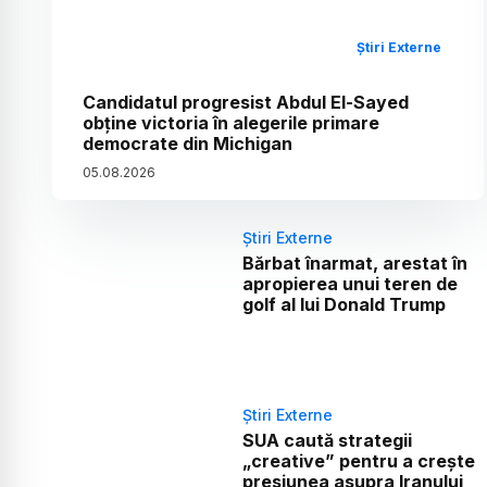
Știri Externe
Candidatul progresist Abdul El-Sayed
obține victoria în alegerile primare
democrate din Michigan
05
.
08
.
2026
Știri Externe
Bărbat înarmat, arestat în
apropierea unui teren de
golf al lui Donald Trump
Știri Externe
SUA caută strategii
„creative” pentru a crește
presiunea asupra Iranului