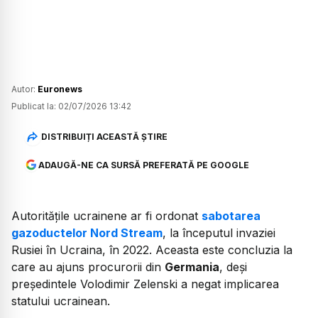
Autor:
Euronews
Publicat la:
02/07/2026 13:42
DISTRIBUIȚI ACEASTĂ ȘTIRE
ADAUGĂ-NE CA SURSĂ PREFERATĂ PE GOOGLE
Autoritățile ucrainene ar fi ordonat
sabotarea
gazoductelor Nord Stream
, la începutul invaziei
Rusiei în Ucraina, în 2022. Aceasta este concluzia la
care au ajuns procurorii din
Germania
, deși
președintele Volodimir Zelenski a negat implicarea
statului ucrainean.