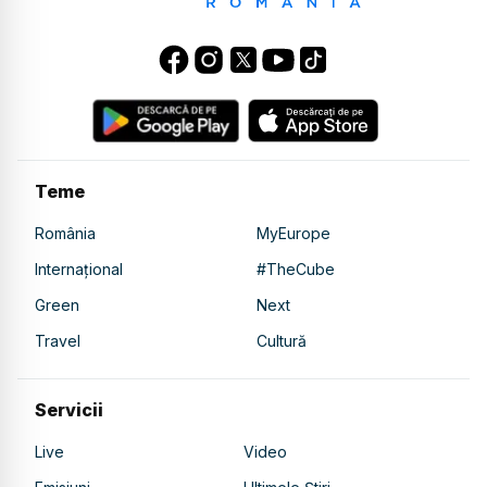
Teme
România
MyEurope
Internațional
#TheCube
Green
Next
Travel
Cultură
Servicii
Live
Video