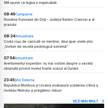
ANI spune că legea e inaplicabilă
08:46
Campanie
România frumoasă din Dolj – Județul Banilor Craiovei și al
prazului
08:24
Actualitate
Codul roșu de caniculă se menține, deși apar unele ploi:
„Vorbim de secetă pedologică extremă”
07:54
Actualitate
Avertismentul experților: nu mai vorbim despre o secetă
obișnuită privind nivelul foarte scăzut al Dunării
23:45
Știri Externe
Republica Moldova și Ucraina evaluează scăderea critică a
nivelului Nistrului și pregătesc măsuri
VEZI MAI MULT