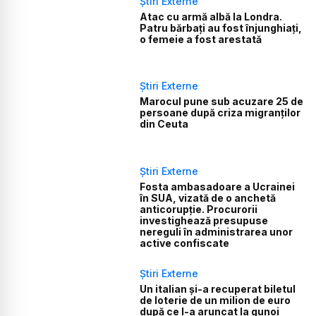
Știri Externe
Atac cu armă albă la Londra.
Patru bărbați au fost înjunghiați,
o femeie a fost arestată
Știri Externe
Marocul pune sub acuzare 25 de
persoane după criza migranților
din Ceuta
Știri Externe
Fosta ambasadoare a Ucrainei
în SUA, vizată de o anchetă
anticorupție. Procurorii
investighează presupuse
nereguli în administrarea unor
active confiscate
Știri Externe
Un italian și-a recuperat biletul
de loterie de un milion de euro
după ce l-a aruncat la gunoi