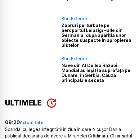
Știri Externe
Zboruri perturbate pe
aeroportul Leipzig/Halle din
Germania, după apariția unor
obiecte suspecte în apropierea
pistelor
Știri Externe
Nave din Al Doilea Război
Mondial au ieșit la suprafață pe
Dunăre, în Serbia. Cauza
principală e seceta
ULTIMELE
09:20
Actualitate
Scandal cu legea integrității în ziua în care Nicușor Dan a
publicat declarația de avere a Mirabelei Grădinaru. Chiar șeful