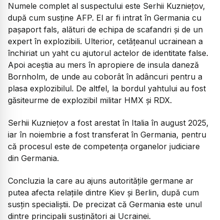
Numele complet al suspectului este Serhii Kuzniețov,
după cum susține AFP. El ar fi intrat în Germania cu
pașaport fals, alături de echipa de scafandri și de un
expert în explozibili. Ulterior, cetățeanul ucrainean a
închiriat un yaht cu ajutorul actelor de identitate false.
Apoi aceștia au mers în apropiere de insula daneză
Bornholm, de unde au coborât în adâncuri pentru a
plasa explozibilul. De altfel, la bordul yahtului au fost
găsiteurme de explozibil militar HMX și RDX.
Serhii Kuzniețov a fost arestat în Italia în august 2025,
iar în noiembrie a fost transferat în Germania, pentru
că procesul este de competența organelor judiciare
din Germania.
Concluzia la care au ajuns autoritățile germane ar
putea afecta relațiile dintre Kiev și Berlin, după cum
susțin specialiștii. De precizat că Germania este unul
dintre principalii susținători ai Ucrainei.