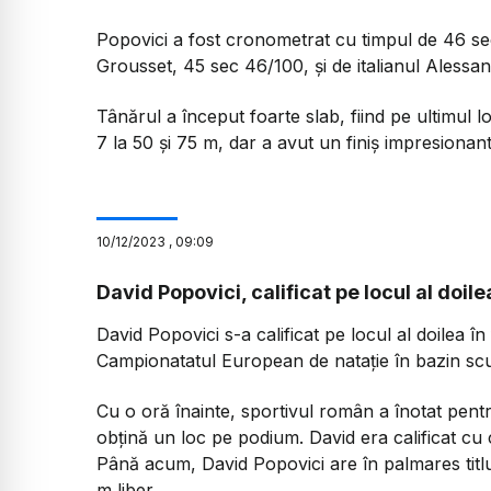
Popovici a fost cronometrat cu timpul de 46 se
Grousset, 45 sec 46/100, şi de italianul Alessa
Tânărul a început foarte slab, fiind pe ultimul 
7 la 50 şi 75 m, dar a avut un finiş impresionan
10
/
12
/
2023
,
09:09
David Popovici, calificat pe locul al doile
David Popovici s-a calificat pe locul al doilea în
Campionatatul European de natație în bazin scu
Cu o oră înainte, sportivul român a înotat pentr
obțină un loc pe podium. David era calificat cu 
Până acum, David Popovici are în palmares titlu
m liber.