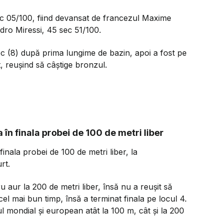
c 05/100, fiind devansat de francezul Maxime
ndro Miressi, 45 sec 51/100.
loc (8) după prima lungime de bazin, apoi a fost pe
t, reuşind să câştige bronzul.
a în finala probei de 100 de metri liber
 finala probei de 100 de metri liber, la
rt.
u aur la 200 de metri liber, însă nu a reușit să
cel mai bun timp, însă a terminat finala pe locul 4.
l mondial și european atât la 100 m, cât și la 200