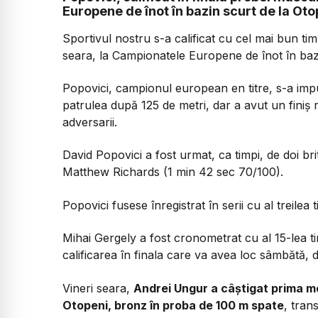
Europene de înot în bazin scurt de la Oto
Sportivul nostru s-a calificat cu cel mai bun tim
seara, la Campionatele Europene de înot în bazi
Popovici, campionul european en titre, s-a impu
patrulea după 125 de metri, dar a avut un finiş 
adversarii.
David Popovici a fost urmat, ca timpi, de doi br
Matthew Richards (1 min 42 sec 70/100).
Popovici fusese înregistrat în serii cu al treilea
Mihai Gergely a fost cronometrat cu al 15-lea t
calificarea în finala care va avea loc sâmbătă, d
Vineri seara,
Andrei Ungur a câştigat prima m
Otopeni, bronz în proba de 100 m spate
, tran