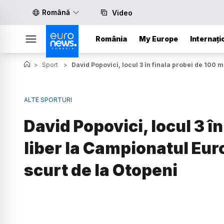
Română
Video
România
My Europe
Internați
>
Sport
>
David Popovici, locul 3 în finala probei de 100 
ALTE SPORTURI
David Popovici, locul 3 î
liber la Campionatul Eur
scurt de la Otopeni