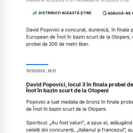
Publicat la:
10/12/2023 17:21
•
Actualizat la:
10/12/2023 17:50
DISTRIBUIȚI ACEASTĂ ȘTIRE
ADAUGĂ-NE 
David Popovici a concurat, duminică, în finala 
European de Înot în bazin scurt de la Otopeni, u
probei de 200 de metri liber.
10
/
12
/
2023
,
19:21
David Popovici, locul 3 în finala probei 
Înot în bazin scurt de la Otopeni
Popovici a luat medalia de bronz în finala prob
de Înot în bazin scurt de la Otopeni.
Sportivul:
„Au fost valuri”
, a spus el, adăugând 
ceilalți doi concurenți, „italianul și francezul”, 