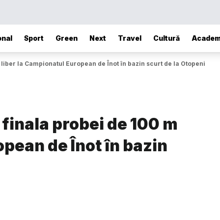
onal
Sport
Green
Next
Travel
Cultură
Academ
m liber la Campionatul European de Înot în bazin scurt de la Otopeni
n finala probei de 100 m
opean de Înot în bazin