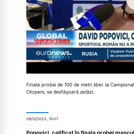
Finala probei de 100 de metri liber la Campionat
Otopeni, se desfășoară astăzi.
08
/
12
/
2023
,
19:07
Popovici, calificat în finala probei masc