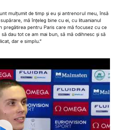
unt mulțumit de timp și eu și antrenorul meu, însă
e supărare, mă înțeleg bine cu ei, cu lituanianul
 în pregătirea pentru Paris care mă focusez cu ce
o să dau tot ce am mai bun, să mă odihnesc și să
cat, dar e simplu.”