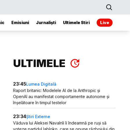
ic
Emisiuni
Jurnaliști
Ultimele Stiri
Live
ULTIMELE
23:45
Lumea Digitală
Raport britanic: Modelele AI de la Anthropic și
OpenAI au manifestat comportamente autonome și
înșelătoare în timpul testelor
23:34
Știri Externe
Văduva lui Aleksei Navalnîi îi îndeamnă pe ruși să
voteze partidul Iabloko, care se opune războiului din