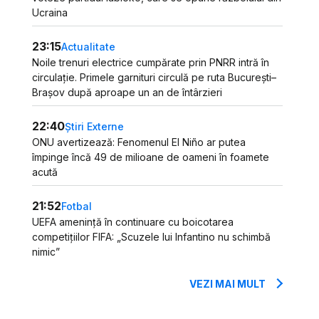
Ucraina
23:15
Actualitate
Noile trenuri electrice cumpărate prin PNRR intră în
circulație. Primele garnituri circulă pe ruta București–
Brașov după aproape un an de întârzieri
22:40
Știri Externe
ONU avertizează: Fenomenul El Niño ar putea
împinge încă 49 de milioane de oameni în foamete
acută
21:52
Fotbal
UEFA amenință în continuare cu boicotarea
competițiilor FIFA: „Scuzele lui Infantino nu schimbă
nimic”
VEZI MAI MULT