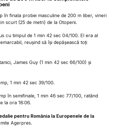
peni
p în finala probei masculine de 200 m liber, vineri
n scurt (25 de metri) de la Otopeni.
s cu timpul de 1 min 42 sec 04/100. El era al
remarcabil, reuşind să îşi depăşească toţi
itanici, James Guy (1 min 42 sec 66/100) şi
 timp, 1 min 42 sec 39/100.
imp în semifinale, 1 min 46 sec 77/100, ratând
e la ora 18:06.
edalie pentru România la Europenele de la
smite Agerpres.