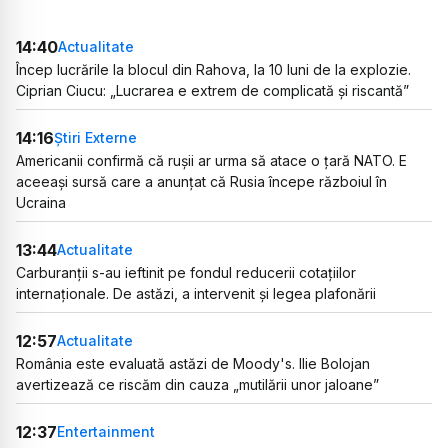
14:40
Actualitate
Încep lucrările la blocul din Rahova, la 10 luni de la explozie.
Ciprian Ciucu: „Lucrarea e extrem de complicată și riscantă”
14:16
Știri Externe
Americanii confirmă că rușii ar urma să atace o țară NATO. E
aceeași sursă care a anunțat că Rusia începe războiul în
Ucraina
13:44
Actualitate
Carburanții s-au ieftinit pe fondul reducerii cotațiilor
internaționale. De astăzi, a intervenit și legea plafonării
12:57
Actualitate
România este evaluată astăzi de Moody's. Ilie Bolojan
avertizează ce riscăm din cauza „mutilării unor jaloane”
12:37
Entertainment