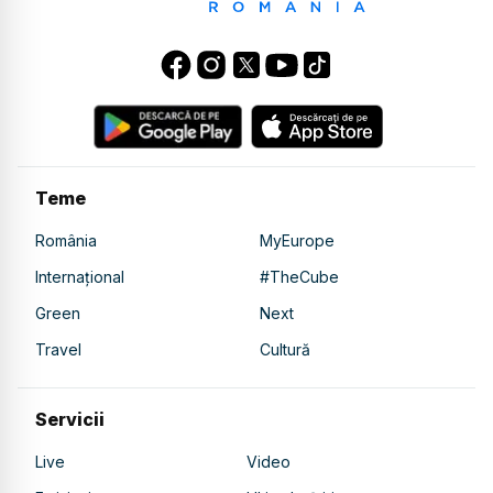
Teme
România
MyEurope
Internațional
#TheCube
Green
Next
Travel
Cultură
Servicii
Live
Video