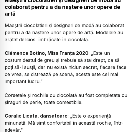
Maeștrii ciocolatieri și designeri de modă au
colaborat pentru a da naștere unor opere de
artă
Maeștrii ciocolatieri și designeri de modă au colaborat
pentru a da naștere unor opere de artă. Modelele au
arătat delicios, îmbrăcate în ciocolată.
Clémence Botino, Miss Franța 2020
:
„Este un
costum destul de greu și trebuie să stai drept, ca să
poți să-l susții, dar nu există niciun secret, fiecare face
ce vrea, se distrează pe scenă, acesta este cel mai
important lucru.”
Corsetele și rochiile cu ciocolată au fost completate cu
șiraguri de perle, toate comestibile.
Coralie Licata, dansatoare
:
„Este o experiență
minunată. Mă simt confortabil în această rochie, într-
adevăr.”