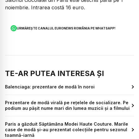
Salonul ciocolatei din Paris este deschis până pe 1
noiembrie. Intrarea costă 16 euro.
URMĂREȘTE CANALUL EURONEWS ROMÂNIA PE WHATSAPP!
TE-AR PUTEA INTERESA ȘI
Balenciaga: prezentare de modă în noroi
Prezentare de modă virală pe rețelele de socializare. Pe
podium au pășit nume mari din lumea muzicii și a filmului
Paris a găzduit Săptămâna Modei Haute Couture. Marile
case de modă și-au prezentat colecțiile pentru sezonul
toamnă-iarnă