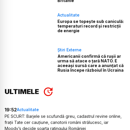
Britanie
Actualitate
Europa se topește sub caniculă:
temperaturi record și restricții
de energie
Știri Externe
Americanii confirmă că rușii ar
urma să atace o țară NATO. E
aceeași sursă care a anunțat că
Rusia începe războiul în Ucraina
ULTIMELE
19:52
Actualitate
PE SCURT: Barjele se scufundă greu, cadastrul revine online,
frații Tate cer cauțiune, canotorii români strălucesc, iar
Moody’s decide soarta ratingului României