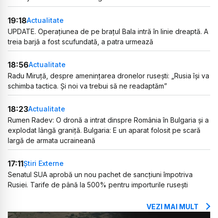
19:18
Actualitate
UPDATE. Operațiunea de pe brațul Bala intră în linie dreaptă. A
treia barjă a fost scufundată, a patra urmează
18:56
Actualitate
Radu Miruță, despre amenințarea dronelor rusești: „Rusia își va
schimba tactica. Și noi va trebui să ne readaptăm”
18:23
Actualitate
Rumen Radev: O dronă a intrat dinspre România în Bulgaria și a
explodat lângă graniță. Bulgaria: E un aparat folosit pe scară
largă de armata ucraineană
17:11
Știri Externe
Senatul SUA aprobă un nou pachet de sancțiuni împotriva
Rusiei. Tarife de până la 500% pentru importurile rusești
VEZI MAI MULT