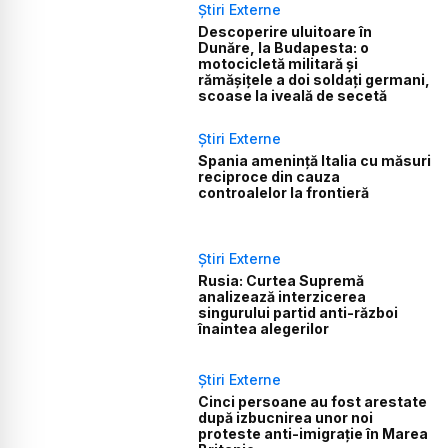
Știri Externe
Descoperire uluitoare în
Dunăre, la Budapesta: o
motocicletă militară și
rămășițele a doi soldați germani,
scoase la iveală de secetă
Știri Externe
Spania amenință Italia cu măsuri
reciproce din cauza
controalelor la frontieră
Știri Externe
Rusia: Curtea Supremă
analizează interzicerea
singurului partid anti-război
înaintea alegerilor
Știri Externe
Cinci persoane au fost arestate
după izbucnirea unor noi
proteste anti-imigrație în Marea