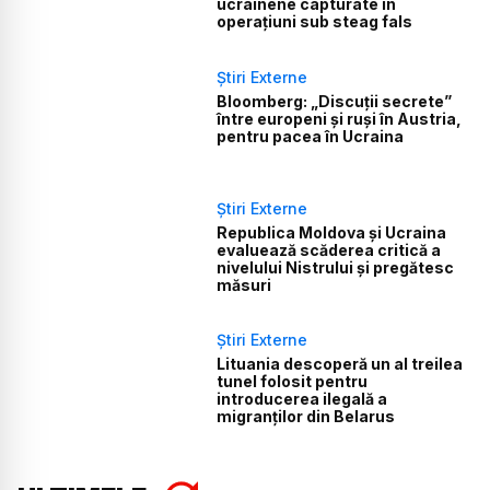
ucrainene capturate în
operațiuni sub steag fals
Știri Externe
Bloomberg: „Discuții secrete”
între europeni și ruși în Austria,
pentru pacea în Ucraina
Știri Externe
Republica Moldova și Ucraina
evaluează scăderea critică a
nivelului Nistrului și pregătesc
măsuri
Știri Externe
Lituania descoperă un al treilea
tunel folosit pentru
introducerea ilegală a
migranților din Belarus