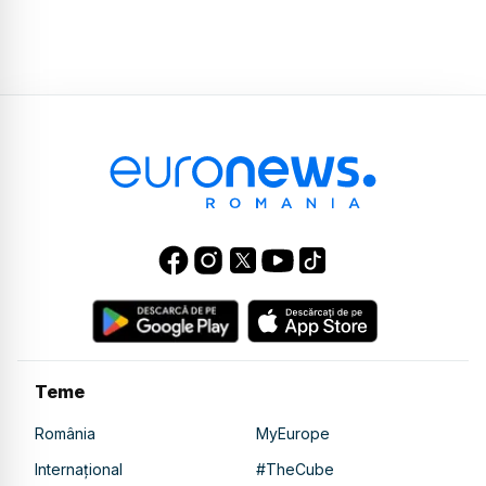
Teme
România
MyEurope
Internațional
#TheCube