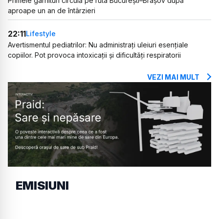
Primele garnituri circulă pe ruta București–Brașov după
aproape un an de întârzieri
22:11
Lifestyle
Avertismentul pediatrilor: Nu administrați uleiuri esențiale
copiilor. Pot provoca intoxicații și dificultăți respiratorii
VEZI MAI MULT
EMISIUNI