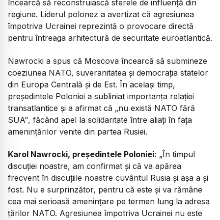
încearcă să reconstruiască sferele de influență din
regiune. Liderul polonez a avertizat că agresiunea
împotriva Ucrainei reprezintă o provocare directă
pentru întreaga arhitectură de securitate euroatlantică.
Nawrocki a spus că Moscova încearcă să submineze
coeziunea NATO, suveranitatea și democrația statelor
din Europa Centrală și de Est. În același timp,
președintele Poloniei a subliniat importanța relației
transatlantice și a afirmat că
„nu există NATO fără
SUA”
, făcând apel la solidaritate între aliați în fața
amenințărilor venite din partea Rusiei.
Karol Nawrocki, președintele Poloniei:
„În timpul
discuției noastre, am confirmat și că va apărea
frecvent în discuțiile noastre cuvântul Rusia și așa a și
fost. Nu e surprinzător, pentru că este și va rămâne
cea mai serioasă amenințare pe termen lung la adresa
țărilor NATO. Agresiunea împotriva Ucrainei nu este