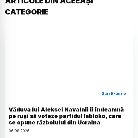
ARTICOLE DIN ACEEAȘI
CATEGORIE
Știri Externe
Văduva lui Aleksei Navalnîi îi îndeamnă
pe ruși să voteze partidul Iabloko, care
se opune războiului din Ucraina
06
.
08
.
2026