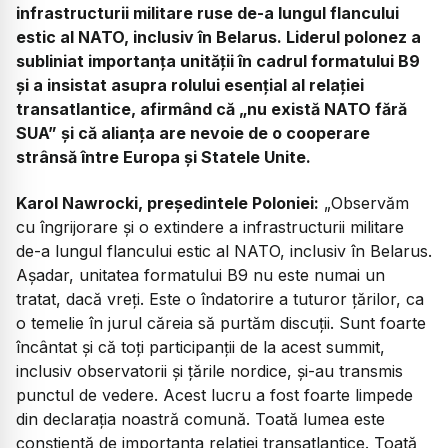
infrastructurii militare ruse de-a lungul flancului
estic al NATO, inclusiv în Belarus. Liderul polonez a
subliniat importanța unității în cadrul formatului B9
și a insistat asupra rolului esențial al relației
transatlantice, afirmând că „nu există NATO fără
SUA” și că alianța are nevoie de o cooperare
strânsă între Europa și Statele Unite.
Karol Nawrocki, președintele Poloniei:
„
Observăm
cu îngrijorare și o extindere a infrastructurii militare
de-a lungul flancului estic al NATO, inclusiv în Belarus.
Așadar, unitatea formatului B9 nu este numai un
tratat, dacă vreți. Este o îndatorire a tuturor țărilor, ca
o temelie în jurul căreia să purtăm discuții. Sunt foarte
încântat și că toți participanții de la acest summit,
inclusiv observatorii și țările nordice, și-au transmis
punctul de vedere. Acest lucru a fost foarte limpede
din declarația noastră comună. Toată lumea este
conștientă de importanța relației transatlantice. Toată