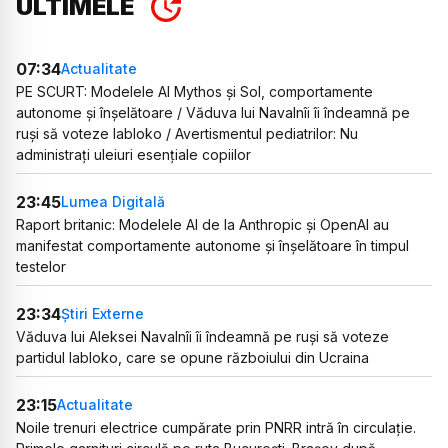
ULTIMELE
07:34
Actualitate
PE SCURT: Modelele AI Mythos și Sol, comportamente
autonome și înșelătoare / Văduva lui Navalnîi îi îndeamnă pe
ruși să voteze Iabloko / Avertismentul pediatrilor: Nu
administrați uleiuri esențiale copiilor
23:45
Lumea Digitală
Raport britanic: Modelele AI de la Anthropic și OpenAI au
manifestat comportamente autonome și înșelătoare în timpul
testelor
23:34
Știri Externe
Văduva lui Aleksei Navalnîi îi îndeamnă pe ruși să voteze
partidul Iabloko, care se opune războiului din Ucraina
23:15
Actualitate
Noile trenuri electrice cumpărate prin PNRR intră în circulație.