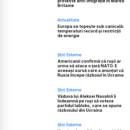
proteste anti-imigrație în Marea
Britanie
Actualitate
Europa se topește sub caniculă:
temperaturi record și restricții
de energie
Știri Externe
Americanii confirmă că rușii ar
urma să atace o țară NATO. E
aceeași sursă care a anunțat că
Rusia începe războiul în Ucraina
Știri Externe
Văduva lui Aleksei Navalnîi îi
îndeamnă pe ruși să voteze
partidul Iabloko, care se opune
războiului din Ucraina
Știri Externe