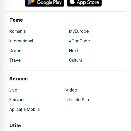
Teme
România
MyEurope
Internațional
#TheCube
Green
Next
Travel
Cultură
Servicii
Live
Video
Emisiuni
Ultimele Știri
Aplicația Mobilă
Utile