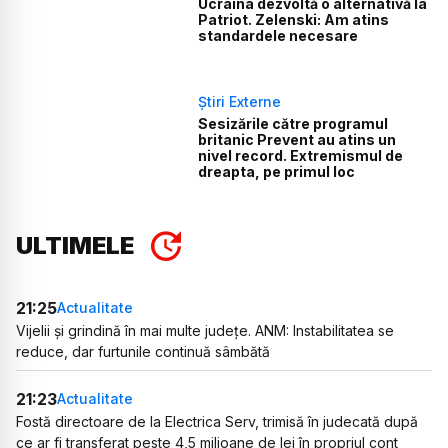
Ucraina dezvoltă o alternativă la
Patriot. Zelenski: Am atins
standardele necesare
Știri Externe
Sesizările către programul
britanic Prevent au atins un
nivel record. Extremismul de
dreapta, pe primul loc
ULTIMELE
21:25
Actualitate
Vijelii și grindină în mai multe județe. ANM: Instabilitatea se
reduce, dar furtunile continuă sâmbătă
21:23
Actualitate
Fostă directoare de la Electrica Serv, trimisă în judecată după
ce ar fi transferat peste 4,5 milioane de lei în propriul cont