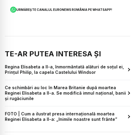
URMĂREȘTE CANALUL EURONEWS ROMÂNIA PE WHATSAPP!
TE-AR PUTEA INTERESA ȘI
Regina Elisabeta a II-a, înmormântată alături de soțul ei,
Prințul Philip, la capela Castelului Windsor
Ce schimbări au loc în Marea Britanie după moartea
Reginei Elisabeta a II-a. Se modifică imnul național, banii
și rugăciunile
FOTO | Cum a ilustrat presa internațională moartea
Reginei Elisabeta a II-a: „Inimile noastre sunt frânte”