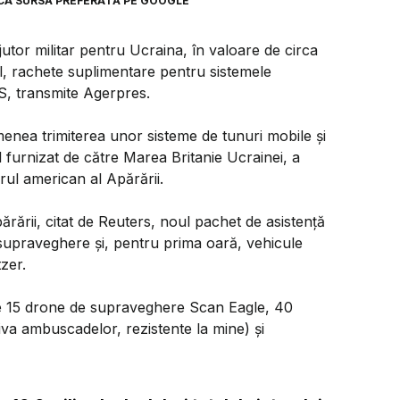
CA SURSĂ PREFERATĂ PE GOOGLE
utor militar pentru Ucraina, în valoare de circa
al, rachete suplimentare pentru sistemele
S, transmite Agerpres.
nea trimiterea unor sisteme de tunuri mobile şi
urnizat de către Marea Britanie Ucrainei, a
rul american al Apărării.
părării, citat de Reuters, noul pachet de asistenţă
supraveghere şi, pentru prima oară, vehicule
zer.
de 15 drone de supraveghere Scan Eagle, 40
 ambuscadelor, rezistente la mine) şi