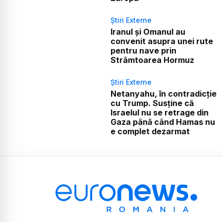
Știri Externe
Iranul și Omanul au
convenit asupra unei rute
pentru nave prin
Strâmtoarea Hormuz
Știri Externe
Netanyahu, în contradicție
cu Trump. Susține că
Israelul nu se retrage din
Gaza până când Hamas nu
e complet dezarmat