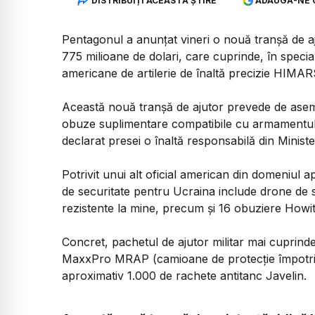
DISTRIBUIȚI ACEASTĂ ȘTIRE
ADAUGĂ-NE 
Pentagonul a anunţat vineri o nouă tranşă de aj
775 milioane de dolari, care cuprinde, în speci
americane de artilerie de înaltă precizie HIMAR
Această nouă tranşă de ajutor prevede de aseme
obuze suplimentare compatibile cu armamentul f
declarat presei o înaltă responsabilă din Ministe
Potrivit unui alt oficial american din domeniul a
de securitate pentru Ucraina include drone de 
rezistente la mine, precum şi 16 obuziere Howit
Concret, pachetul de ajutor militar mai cuprin
MaxxPro MRAP (camioane de protecţie împotriva
aproximativ 1.000 de rachete antitanc Javelin.