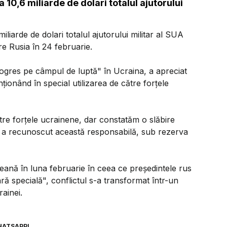
 10,6 miliarde de dolari totalul ajutorului
iliarde de dolari totalul ajutorului militar al SUA
re Rusia în 24 februarie.
rogres pe câmpul de luptă" în Ucraina, a apreciat
ţionând în special utilizarea de către forţele
tre forţele ucrainene, dar constatăm o slăbire
, a recunoscut această responsabilă, sub rezerva
eană în luna februarie în ceea ce preşedintele rus
ară specială", conflictul s-a transformat într-un
rainei.
HATSAPP!