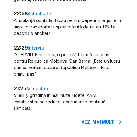
22:58
Actualitate
Ambulanță oprită la Bacău pentru pepeni și legume în
timp ce transporta la spital o fetiță de un an. DSU a
deschis o anchetă
22:29
Interviu
INTERVIU. Etnicii ruși, o posibilă bombă cu ceas
pentru Republica Moldova. Dan Barna: „Este un lucru
bun că vorbim despre Republica Moldova. Este
primul pas”
21:25
Actualitate
Vijelii și grindină în mai multe județe. ANM:
Instabilitatea se reduce, dar furtunile continuă
sâmbătă
VEZI MAI MULT