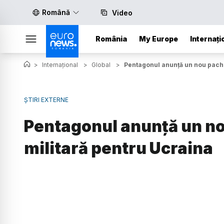
Română
Video
România
My Europe
Internați
>
Internațional
>
Global
>
Pentagonul anunţă un nou pache
ȘTIRI EXTERNE
Pentagonul anunţă un no
militară pentru Ucraina