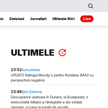
ic
Emisiuni
Jurnaliști
Ultimele Stiri
Live
ULTIMELE
23:52
Actualitate
UPDATE Ratingul Moody's pentru România: BAA3 cu
perspectivă negativă
23:46
Știri Externe
Descoperire uluitoare în Dunăre, la Budapesta: o
motocicletă militară și rămășițele a doi soldați
germani, scoase la iveală de secetă