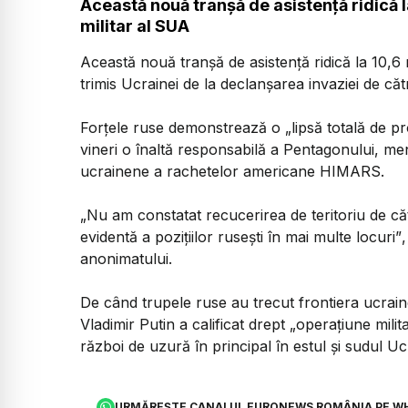
Această nouă tranşă de asistenţă ridică la
militar al SUA
Această nouă tranşă de asistenţă ridică la 10,6 m
trimis Ucrainei de la declanşarea invaziei de căt
Forţele ruse demonstrează o „lipsă totală de p
vineri o înaltă responsabilă a Pentagonului, men
ucrainene a rachetelor americane HIMARS.
„Nu am constatat recucerirea de teritoriu de că
evidentă a poziţiilor ruseşti în mai multe locuri”
anonimatului.
De când trupele ruse au trecut frontiera ucrain
Vladimir Putin a calificat drept „operaţiune milit
război de uzură în principal în estul şi sudul Uc
URMĂREȘTE CANALUL EURONEWS ROMÂNIA PE W