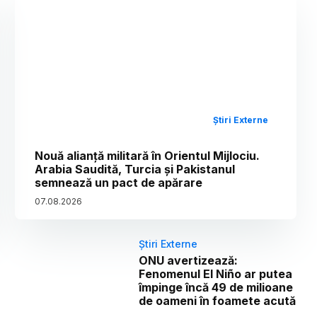
Știri Externe
Nouă alianță militară în Orientul Mijlociu.
Arabia Saudită, Turcia și Pakistanul
semnează un pact de apărare
07
.
08
.
2026
Știri Externe
ONU avertizează:
Fenomenul El Niño ar putea
împinge încă 49 de milioane
de oameni în foamete acută