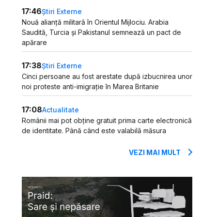
17:46
Știri Externe
Nouă alianță militară în Orientul Mijlociu. Arabia
Saudită, Turcia și Pakistanul semnează un pact de
apărare
17:38
Știri Externe
Cinci persoane au fost arestate după izbucnirea unor
noi proteste anti-imigrație în Marea Britanie
17:08
Actualitate
Românii mai pot obține gratuit prima carte electronică
de identitate. Până când este valabilă măsura
VEZI MAI MULT