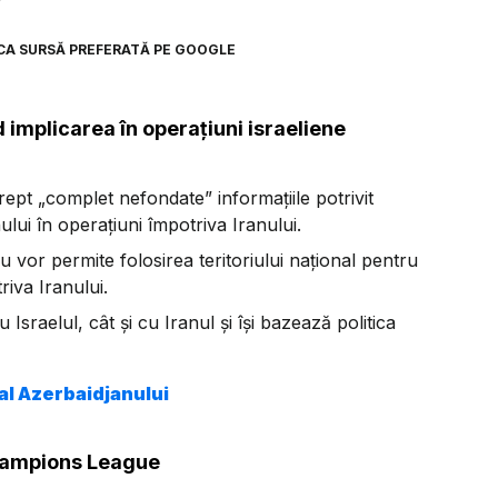
7
CA SURSĂ PREFERATĂ PE GOOGLE
 implicarea în operațiuni israeliene
rept „complet nefondate” informațiile potrivit
nului în operațiuni împotriva Iranului.
u vor permite folosirea teritoriului național pentru
riva Iranului.
 Israelul, cât și cu Iranul și își bazează politica
al Azerbaidjanului
Champions League