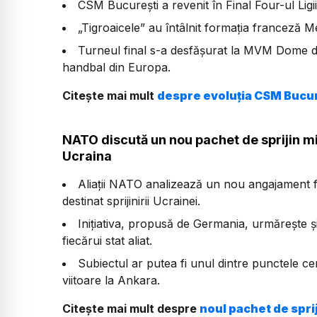
CSM București a revenit în Final Four-ul Lig
„Tigroaicele” au întâlnit formația franceză Me
Turneul final s-a desfășurat la MVM Dome d
handbal din Europa.
Citește mai mult
despre evoluția CSM Bucur
NATO discută un nou pachet de sprijin mi
Ucraina
Aliații NATO analizează un nou angajament f
destinat sprijinirii Ucrainei.
Inițiativa, propusă de Germania, urmărește și
fiecărui stat aliat.
Subiectul ar putea fi unul dintre punctele 
viitoare la Ankara.
Citește mai mult despre
noul pachet de spri