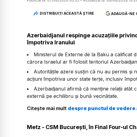
Publicat la:
07/06/2026 05:25
•
Actualizat la:
06/06/2026 15:5
DISTRIBUIȚI ACEASTĂ ȘTIRE
ADAUGĂ-NE 
Azerbaidjanul respinge acuzațiile privind
împotriva Iranului
Ministerul de Externe de la Baku a calificat d
cărora Israelul ar fi folosit teritoriul Azerbaidja
Autoritățile azere susțin că nu au permis și n
acțiuni împotriva unor state terțe, inclusiv împot
Azerbaidjanul afirmă că menține relații atât cu
externă pe echilibru și bună vecinătate.
Citește mai mult
despre punctul de vedere 
Metz - CSM București, în Final Four-ul 