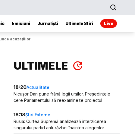
ic
Emisiuni
Jurnaliști
Ultimele Stiri
Live
unde acuzațiilor
ULTIMELE
18:20
Actualitate
Nicușor Dan pune frână legii urșilor. Președintele
cere Parlamentului să reexamineze proiectul
18:18
Știri Externe
Rusia: Curtea Supremă analizează interzicerea
singurului partid anti-război înaintea alegerilor