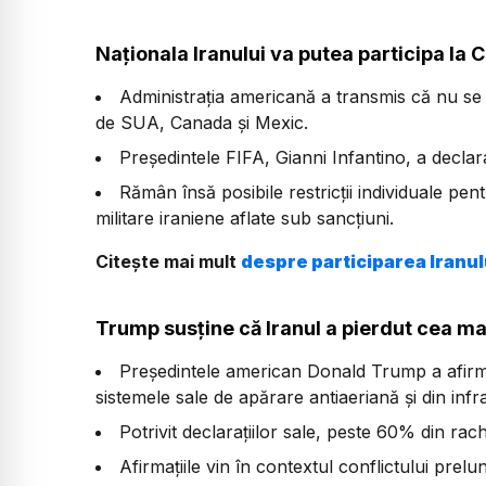
Naționala Iranului va putea participa la
Administrația americană a transmis că nu se o
de SUA, Canada și Mexic.
Președintele FIFA, Gianni Infantino, a declara
Rămân însă posibile restricții individuale pe
militare iraniene aflate sub sancțiuni.
Citește mai mult
despre participarea Iranul
Trump susține că Iranul a pierdut cea mai
Președintele american Donald Trump a afirm
sistemele sale de apărare antiaeriană și din inf
Potrivit declarațiilor sale, peste 60% din rach
Afirmațiile vin în contextul conflictului prelung