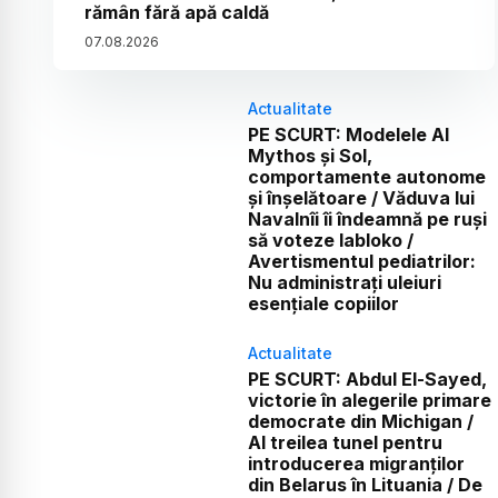
rămân fără apă caldă
07
.
08
.
2026
Actualitate
PE SCURT: Modelele AI
Mythos și Sol,
comportamente autonome
și înșelătoare / Văduva lui
Navalnîi îi îndeamnă pe ruși
să voteze Iabloko /
Avertismentul pediatrilor:
Nu administrați uleiuri
esențiale copiilor
Actualitate
PE SCURT: Abdul El-Sayed,
victorie în alegerile primare
democrate din Michigan /
Al treilea tunel pentru
introducerea migranților
din Belarus în Lituania / De