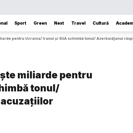
onal
Sport
Green
Next
Travel
Cultură
Academ
arde pentru Ucraina/ Iranul și SUA schimbă tonul/ Azerbaidjanul răsp
te miliarde pentru
chimbă tonul/
acuzațiilor