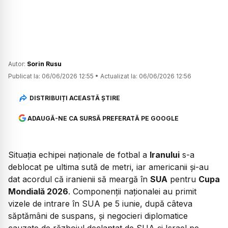
Autor:
Sorin Rusu
Publicat la:
06/06/2026 12:55
•
Actualizat la:
06/06/2026 12:56
DISTRIBUIȚI ACEASTĂ ȘTIRE
ADAUGĂ-NE CA SURSĂ PREFERATĂ PE GOOGLE
Situația echipei naționale de fotbal a
Iranului
s-a
deblocat pe ultima sută de metri, iar americanii și-au
dat acordul că iranienii să meargă în
SUA
pentru
Cupa
Mondială 2026
. Componenții naționalei au primit
vizele de intrare în SUA pe 5 iunie, după câteva
săptămâni de suspans, și negocieri diplomatice
cauzate de războiul declanțat de SUA și Israel pe