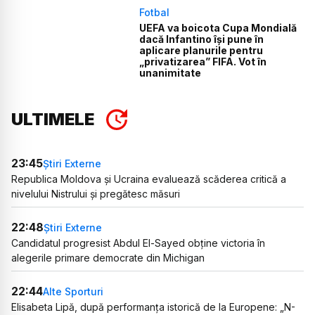
Fotbal
UEFA va boicota Cupa Mondială
dacă Infantino își pune în
aplicare planurile pentru
„privatizarea” FIFA. Vot în
unanimitate
ULTIMELE
23:45
Știri Externe
Republica Moldova și Ucraina evaluează scăderea critică a
nivelului Nistrului și pregătesc măsuri
22:48
Știri Externe
Candidatul progresist Abdul El-Sayed obține victoria în
alegerile primare democrate din Michigan
22:44
Alte Sporturi
Elisabeta Lipă, după performanța istorică de la Europene: „N-