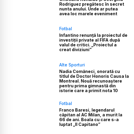
Rodriguez pregătesc în secret
nunta anului. Unde ar putea
avea loc marele eveniment
Fotbal
Infantino renunță la proiectul de
investiții private al FIFA după
valul de critici. „Proiectul a
creat diviziuni”
Alte Sporturi
Nadia Comăneci, onorată cu
titlul de Doctor Honoris Causa la
Montreal. Nouă recunoaștere
pentru prima gimnastă din
istorie care a primit nota 10
Fotbal
Franco Baresi, legendarul
căpitan al AC Milan, a murit la
66 de ani. Boala cu care s-a
luptat „Il Capitano”