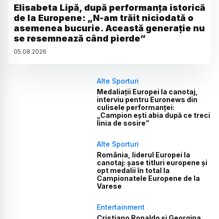
Elisabeta Lipă, după performanța istorică
de la Europene: „N-am trăit niciodată o
asemenea bucurie. Această generație nu
se resemnează când pierde”
05
.
08
.
2026
Alte Sporturi
Medaliații Europei la canotaj,
interviu pentru Euronews din
culisele performanței:
„Campion ești abia după ce treci
linia de sosire”
Alte Sporturi
România, liderul Europei la
canotaj: șase titluri europene și
opt medalii în total la
Campionatele Europene de la
Varese
Entertainment
Cristiano Ronaldo și Georgina