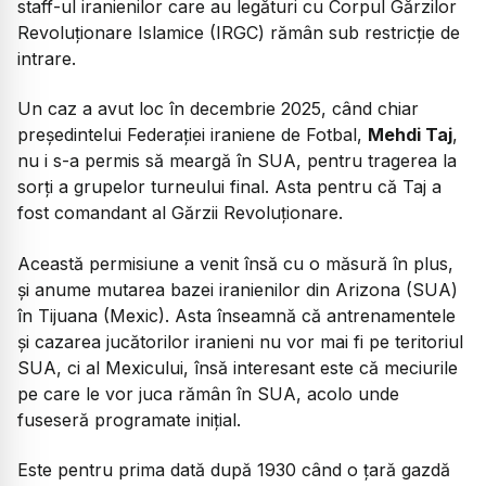
staff-ul iranienilor care au legături cu Corpul Gărzilor
Revoluționare Islamice (IRGC) rămân sub restricție de
intrare.
Un caz a avut loc în decembrie 2025, când chiar
președintelui Federației iraniene de Fotbal,
Mehdi Taj
,
nu i s-a permis să meargă în SUA, pentru tragerea la
sorți a grupelor turneului final. Asta pentru că Taj a
fost comandant al Gărzii Revoluționare.
Această permisiune a venit însă cu o măsură în plus,
și anume mutarea bazei iranienilor din Arizona (SUA)
în Tijuana (Mexic). Asta înseamnă că antrenamentele
și cazarea jucătorilor iranieni nu vor mai fi pe teritoriul
SUA, ci al Mexicului, însă interesant este că meciurile
pe care le vor juca rămân în SUA, acolo unde
fuseseră programate inițial.
Este pentru prima dată după 1930 când o țară gazdă