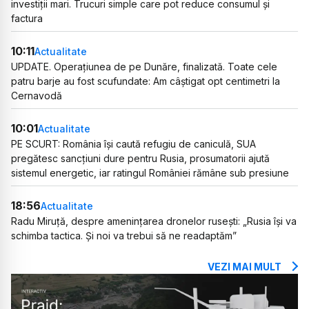
investiții mari. Trucuri simple care pot reduce consumul și
factura
10:11
Actualitate
UPDATE. Operațiunea de pe Dunăre, finalizată. Toate cele
patru barje au fost scufundate: Am câștigat opt centimetri la
Cernavodă
10:01
Actualitate
PE SCURT: România își caută refugiu de caniculă, SUA
pregătesc sancțiuni dure pentru Rusia, prosumatorii ajută
sistemul energetic, iar ratingul României rămâne sub presiune
18:56
Actualitate
Radu Miruță, despre amenințarea dronelor rusești: „Rusia își va
schimba tactica. Și noi va trebui să ne readaptăm”
VEZI MAI MULT