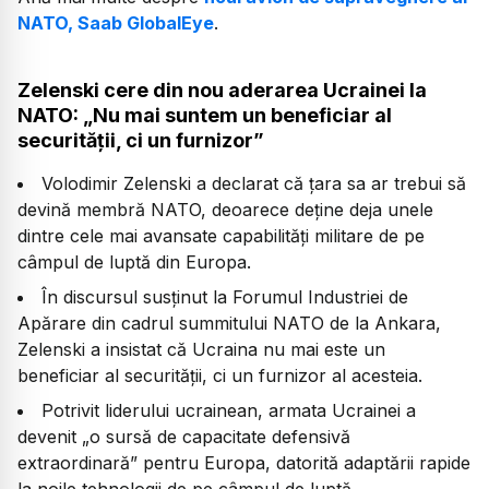
NATO, Saab GlobalEye
.
Zelenski cere din nou aderarea Ucrainei la
NATO: „Nu mai suntem un beneficiar al
securității, ci un furnizor”
Volodimir Zelenski a declarat că țara sa ar trebui să
devină membră NATO, deoarece deține deja unele
dintre cele mai avansate capabilități militare de pe
câmpul de luptă din Europa.
În discursul susținut la Forumul Industriei de
Apărare din cadrul summitului NATO de la Ankara,
Zelenski a insistat că Ucraina nu mai este un
beneficiar al securității, ci un furnizor al acesteia.
Potrivit liderului ucrainean, armata Ucrainei a
devenit
„o sursă de capacitate defensivă
extraordinară”
pentru Europa, datorită adaptării rapide
la noile tehnologii de pe câmpul de luptă.