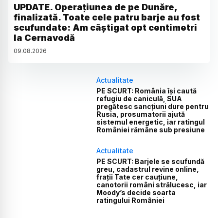
UPDATE. Operațiunea de pe Dunăre,
finalizată. Toate cele patru barje au fost
scufundate: Am câștigat opt centimetri
la Cernavodă
09
.
08
.
2026
Actualitate
PE SCURT: România își caută
refugiu de caniculă, SUA
pregătesc sancțiuni dure pentru
Rusia, prosumatorii ajută
sistemul energetic, iar ratingul
României rămâne sub presiune
Actualitate
PE SCURT: Barjele se scufundă
greu, cadastrul revine online,
frații Tate cer cauțiune,
canotorii români strălucesc, iar
Moody’s decide soarta
ratingului României