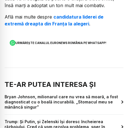
însă marți a adoptat un ton mult mai combativ.
Află mai multe despre
candidatura liderei de
extremă dreapta din Franța la alegeri
.
URMĂREȘTE CANALUL EURONEWS ROMÂNIA PE WHATSAPP!
TE-AR PUTEA INTERESA ȘI
Bryan Johnson, milionarul care nu vrea să moară, a fost
diagnosticat cu o boală incurabilă. „Stomacul meu se
mănâncă singur”
Trump: Și Putin, și Zelenski își doresc încheierea
războiului. Cred că vom rezolva problema, sper în