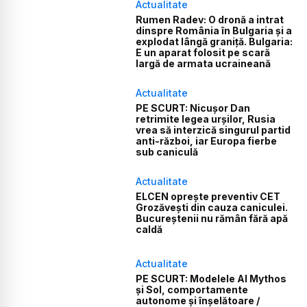
Actualitate
Rumen Radev: O dronă a intrat
dinspre România în Bulgaria și a
explodat lângă graniță. Bulgaria:
E un aparat folosit pe scară
largă de armata ucraineană
Actualitate
PE SCURT: Nicușor Dan
retrimite legea urșilor, Rusia
vrea să interzică singurul partid
anti-război, iar Europa fierbe
sub caniculă
Actualitate
ELCEN oprește preventiv CET
Grozăvești din cauza caniculei.
Bucureștenii nu rămân fără apă
caldă
Actualitate
PE SCURT: Modelele AI Mythos
și Sol, comportamente
autonome și înșelătoare /