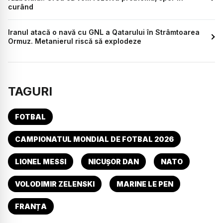
curând
Iranul atacă o navă cu GNL a Qatarului în Strâmtoarea
Ormuz. Metanierul riscă să explodeze
TAGURI
FOTBAL
CAMPIONATUL MONDIAL DE FOTBAL 2026
LIONEL MESSI
NICUȘOR DAN
NATO
VOLODIMIR ZELENSKI
MARINE LE PEN
FRANȚA