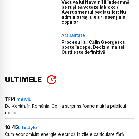
Văduva lui Navalnîi îi îndeamnă
pe ruși să voteze Iabloko /
Avertismentul pediatrilor: Nu
administrați uleiuri esențiale
copiilor
Actualitate
Procesul lui Călin Georgescu
poate începe. Decizia Înaltei
Curți este definitivă
ULTIMELE
11:14
Interviu
DJ Xenith, în România. Ce l-a surprins foarte mult la publicul
român
10:45
Lifestyle
Cum economisim energie electrică în zilele caniculare fără