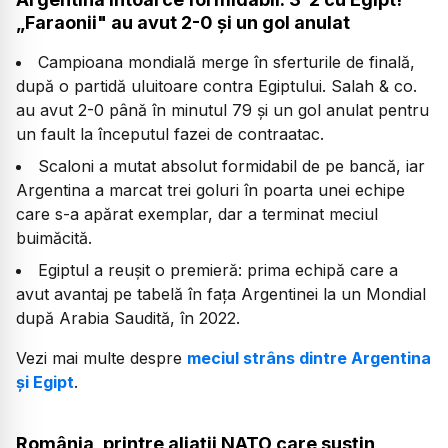
„Faraonii" au avut 2-0 și un gol anulat
Campioana mondială merge în sferturile de finală,
după o partidă uluitoare contra Egiptului. Salah & co.
au avut 2-0 până în minutul 79 și un gol anulat pentru
un fault la începutul fazei de contraatac.
Scaloni a mutat absolut formidabil de pe bancă, iar
Argentina a marcat trei goluri în poarta unei echipe
care s-a apărat exemplar, dar a terminat meciul
buimăcită.
Egiptul a reușit o premieră: prima echipă care a
avut avantaj pe tabelă în fața Argentinei la un Mondial
după Arabia Saudită, în 2022.
Vezi mai multe despre
meciul strâns dintre Argentina
și Egipt
.
România, printre aliații NATO care susțin