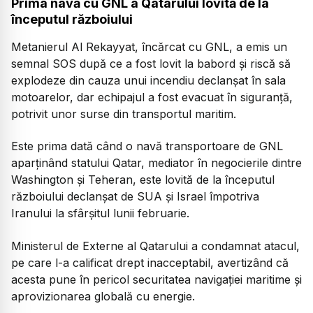
Prima navă cu GNL a Qatarului lovită de la
începutul războiului
Metanierul Al Rekayyat, încărcat cu GNL, a emis un
semnal SOS după ce a fost lovit la babord și riscă să
explodeze din cauza unui incendiu declanșat în sala
motoarelor, dar echipajul a fost evacuat în siguranță,
potrivit unor surse din transportul maritim.
Este prima dată când o navă transportoare de GNL
aparținând statului Qatar, mediator în negocierile dintre
Washington și Teheran, este lovită de la începutul
războiului declanșat de SUA și Israel împotriva
Iranului la sfârșitul lunii februarie.
Ministerul de Externe al Qatarului a condamnat atacul,
pe care l-a calificat drept inacceptabil, avertizând că
acesta pune în pericol securitatea navigației maritime și
aprovizionarea globală cu energie.