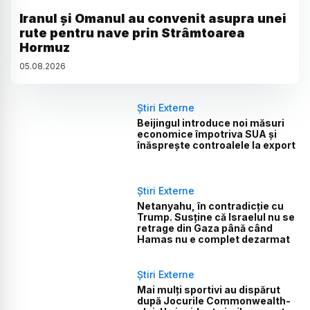
Iranul și Omanul au convenit asupra unei
rute pentru nave prin Strâmtoarea
Hormuz
05
.
08
.
2026
Știri Externe
Beijingul introduce noi măsuri
economice împotriva SUA și
înăsprește controalele la export
Știri Externe
Netanyahu, în contradicție cu
Trump. Susține că Israelul nu se
retrage din Gaza până când
Hamas nu e complet dezarmat
Știri Externe
Mai mulți sportivi au dispărut
după Jocurile Commonwealth-