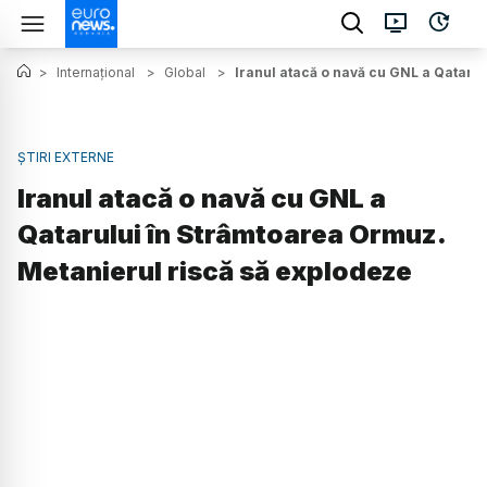
>
Internațional
>
Global
>
Iranul atacă o navă cu GNL a Qataru
ȘTIRI EXTERNE
Iranul atacă o navă cu GNL a
Qatarului în Strâmtoarea Ormuz.
Metanierul riscă să explodeze