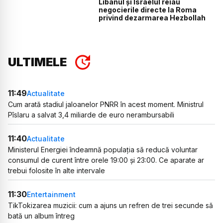
Libanul și Israelul reiau
negocierile directe la Roma
privind dezarmarea Hezbollah
ULTIMELE
11:49
Actualitate
Cum arată stadiul jaloanelor PNRR în acest moment. Ministrul
Pîslaru a salvat 3,4 miliarde de euro nerambursabili
11:40
Actualitate
Ministerul Energiei îndeamnă populația să reducă voluntar
consumul de curent între orele 19:00 și 23:00. Ce aparate ar
trebui folosite în alte intervale
11:30
Entertainment
TikTokizarea muzicii: cum a ajuns un refren de trei secunde să
bată un album întreg