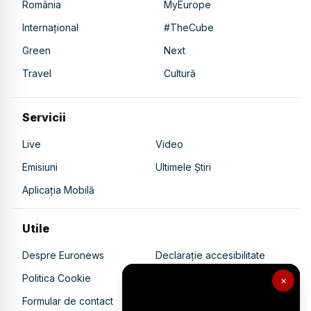
România
MyEurope
Internațional
#TheCube
Green
Next
Travel
Cultură
Servicii
Live
Video
Emisiuni
Ultimele Știri
Aplicația Mobilă
Utile
Despre Euronews
Declarație accesibilitate
Politica Cookie
Politica de confidențialitate
×
Formular de contact
Transparență în utilizarea AI