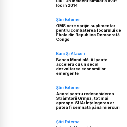
ului. Un incident similar a avut
loc în 2014
Știri Externe
OMS cere sprijin suplimentar
pentru combaterea focarului de
Ebola din Republica Democrată
Congo
Bani Și Afaceri
Banca Mondială: AI poate
accelera cu un secol
dezvoltarea economiilor
emergente
Știri Externe
Acord pentru redeschiderea
Strâmtorii Ormuz, tot mai
aproape. SUA: Înțelegerea ar
putea fi semnată până miercuri
Știri Externe