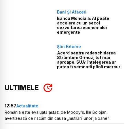
Bani Și Afaceri
Banca Mondială: AI poate
accelera cu un secol
dezvoltarea economiilor
emergente
Știri Externe
Acord pentru redeschiderea
Strâmtorii Ormuz, tot mai
aproape. SUA: Înțelegerea ar
putea fi semnată până miercuri
ULTIMELE
12:57
Actualitate
România este evaluată astăzi de Moody's. Ilie Bolojan
avertizează ce riscăm din cauza „mutilării unor jaloane”