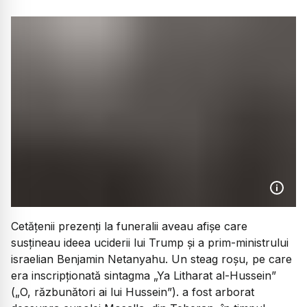
Cetățenii prezenți la funeralii aveau afișe care
susțineau ideea uciderii lui Trump și a prim-ministrului
israelian Benjamin Netanyahu. Un steag roșu, pe care
era inscripționată sintagma „Ya Litharat al-Hussein”
(„O, răzbunători ai lui Hussein”). a fost arborat