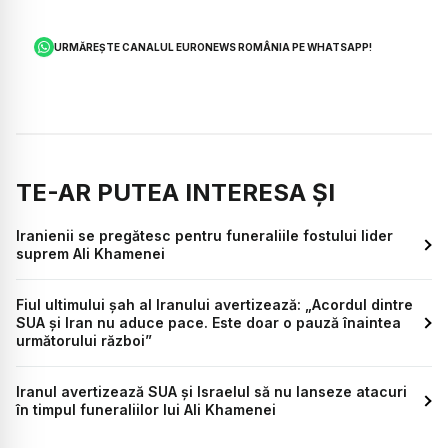
URMĂREȘTE CANALUL EURONEWS ROMÂNIA PE WHATSAPP!
TE-AR PUTEA INTERESA ȘI
Iranienii se pregătesc pentru funeraliile fostului lider
suprem Ali Khamenei
Fiul ultimului șah al Iranului avertizează: „Acordul dintre
SUA și Iran nu aduce pace. Este doar o pauză înaintea
următorului război”
Iranul avertizează SUA și Israelul să nu lanseze atacuri
în timpul funeraliilor lui Ali Khamenei