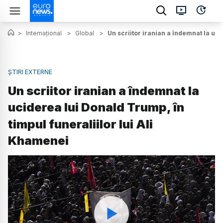
>
Internațional
>
Global
>
Un scriitor iranian a îndemnat la uci
ȘTIRI EXTERNE
Un scriitor iranian a îndemnat la
uciderea lui Donald Trump, în
timpul funeraliilor lui Ali
Khamenei