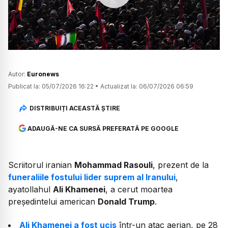
Watch
Autor:
Euronews
Publicat la:
05/07/2026 16:22
•
Actualizat la:
06/07/2026 06:59
DISTRIBUIȚI ACEASTĂ ȘTIRE
ADAUGĂ-NE CA SURSĂ PREFERATĂ PE GOOGLE
Scriitorul iranian
Mohammad Rasouli
, prezent de la
funeraliile fostului lider suprem al Iranului
,
ayatollahul
Ali Khamenei
, a cerut moartea
președintelui american
Donald Trump
.
Ali Khamenei a fost ucis
într-un atac aerian, pe 28