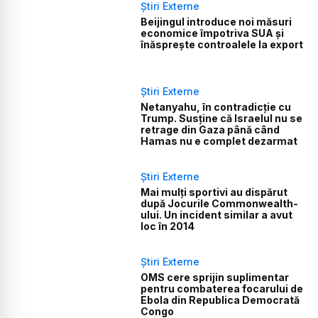
Știri Externe
Beijingul introduce noi măsuri
economice împotriva SUA și
înăsprește controalele la export
Știri Externe
Netanyahu, în contradicție cu
Trump. Susține că Israelul nu se
retrage din Gaza până când
Hamas nu e complet dezarmat
Știri Externe
Mai mulți sportivi au dispărut
după Jocurile Commonwealth-
ului. Un incident similar a avut
loc în 2014
Știri Externe
OMS cere sprijin suplimentar
pentru combaterea focarului de
Ebola din Republica Democrată
Congo