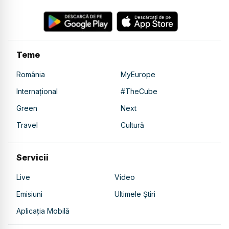
Teme
România
MyEurope
Internațional
#TheCube
Green
Next
Travel
Cultură
Servicii
Live
Video
Emisiuni
Ultimele Știri
Aplicația Mobilă