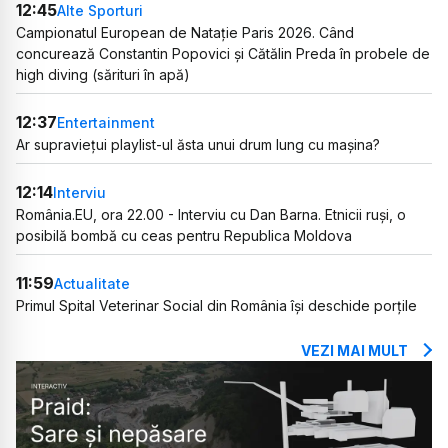
12:45
Alte Sporturi
Campionatul European de Natație Paris 2026. Când
concurează Constantin Popovici și Cătălin Preda în probele de
high diving (sărituri în apă)
12:37
Entertainment
Ar supraviețui playlist-ul ăsta unui drum lung cu mașina?
12:14
Interviu
România.EU, ora 22.00 - Interviu cu Dan Barna. Etnicii ruși, o
posibilă bombă cu ceas pentru Republica Moldova
11:59
Actualitate
Primul Spital Veterinar Social din România își deschide porțile
VEZI MAI MULT