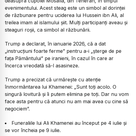
deasupra cupolei Mosalla, din Teheran, în timpul
evenimentului. Acest steag este un simbol al dorinței
de răzbunare pentru uciderea lui Hussein ibn Ali, al
treilea imam al islamului șiit. Mulți participanți aveau și
steaguri roșii, ca simbol al răzbunării.
Trump a declarat, în ianuarie 2026, că a dat
„instrucțiuni foarte ferme”
pentru a-i
„șterge de pe
fața Pământului”
pe iranieni, în cazul în care ar
încerca vreodată să-l asasineze.
Trump a precizat că urmărește cu atenție
înmormântarea lui Khamenei:
„Sunt toți acolo. O
singură lovitură și îi putem elimina pe toți. Dar nu vom
face asta pentru că atunci nu am mai avea cu cine să
negociem”.
Funeraliile lui Ali Khamenei au început pe 4 iulie și
se vor încheia pe 9 iulie.