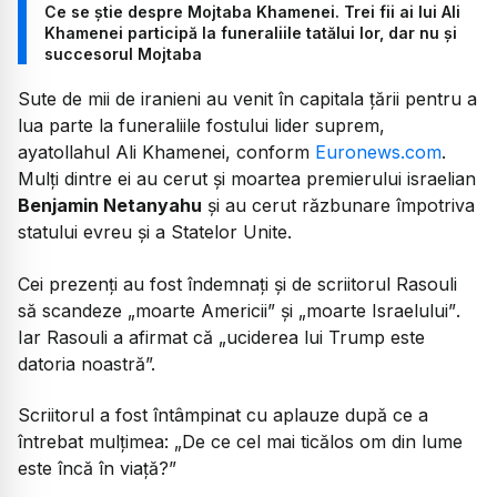
Ce se știe despre Mojtaba Khamenei. Trei fii ai lui Ali
Khamenei participă la funeraliile tatălui lor, dar nu și
succesorul Mojtaba
Sute de mii de iranieni au venit în capitala țării pentru a
lua parte la funeraliile fostului lider suprem,
ayatollahul Ali Khamenei, conform
Euronews.com
.
Mulți dintre ei au cerut și moartea premierului israelian
Benjamin Netanyahu
și au cerut răzbunare împotriva
statului evreu și a Statelor Unite.
Cei prezenți au fost îndemnați și de scriitorul Rasouli
să scandeze
„moarte Americii”
și
„moarte Israelului”
.
Iar Rasouli a afirmat că
„uciderea lui Trump este
datoria noastră”.
Scriitorul a fost întâmpinat cu aplauze după ce a
întrebat mulțimea:
„De ce cel mai ticălos om din lume
este încă în viață?”