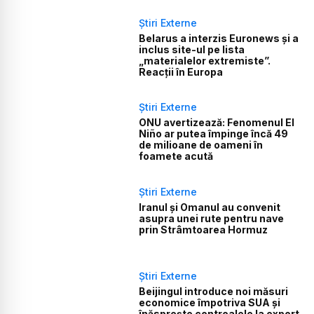
Știri Externe
Belarus a interzis Euronews și a
inclus site-ul pe lista
„materialelor extremiste”.
Reacții în Europa
Știri Externe
ONU avertizează: Fenomenul El
Niño ar putea împinge încă 49
de milioane de oameni în
foamete acută
Știri Externe
Iranul și Omanul au convenit
asupra unei rute pentru nave
prin Strâmtoarea Hormuz
Știri Externe
Beijingul introduce noi măsuri
economice împotriva SUA și
înăsprește controalele la export