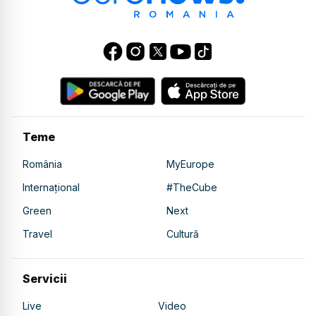
Teme
România
MyEurope
Internațional
#TheCube
Green
Next
Travel
Cultură
Servicii
Live
Video