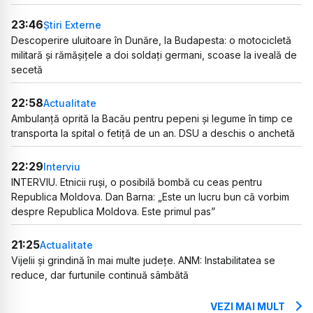
23:46
Știri Externe
Descoperire uluitoare în Dunăre, la Budapesta: o motocicletă
militară și rămășițele a doi soldați germani, scoase la iveală de
secetă
22:58
Actualitate
Ambulanță oprită la Bacău pentru pepeni și legume în timp ce
transporta la spital o fetiță de un an. DSU a deschis o anchetă
22:29
Interviu
INTERVIU. Etnicii ruși, o posibilă bombă cu ceas pentru
Republica Moldova. Dan Barna: „Este un lucru bun că vorbim
despre Republica Moldova. Este primul pas”
21:25
Actualitate
Vijelii și grindină în mai multe județe. ANM: Instabilitatea se
reduce, dar furtunile continuă sâmbătă
VEZI MAI MULT