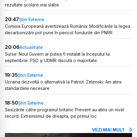
rezultate școlare mai slabe
20:47
Știri Externe
Comisia Europeană avertizează România: Modificările la legea
decarbonizării pot pune în pericol fondurile din PNRR
20:06
Actualitate
Surse: Noul Guvern ar putea fi instalat la începutul lui
septembrie. PSD și UDMR discută o majoritate
19:35
Știri Externe
Ucraina dezvoltă o alternativă la Patriot. Zelenski: Am atins
standardele necesare
18:50
Știri Externe
Sesizările către programul britanic Prevent au atins un nivel
record. Extremismul de dreapta, pe primul loc
VEZI MAI MULT