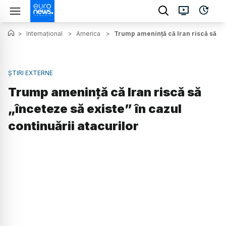
>
Internațional
>
America
>
Trump amenință că Iran riscă să „în
ȘTIRI EXTERNE
Trump amenință că Iran riscă să
„înceteze să existe” în cazul
continuării atacurilor