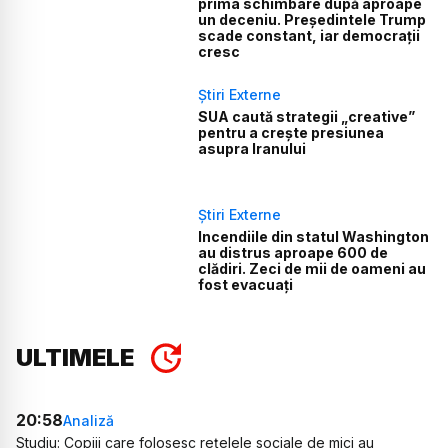
prima schimbare după aproape
un deceniu. Președintele Trump
scade constant, iar democrații
cresc
Știri Externe
SUA caută strategii „creative”
pentru a crește presiunea
asupra Iranului
Știri Externe
Incendiile din statul Washington
au distrus aproape 600 de
clădiri. Zeci de mii de oameni au
fost evacuați
ULTIMELE
20:58
Analiză
Studiu: Copiii care folosesc rețelele sociale de mici au