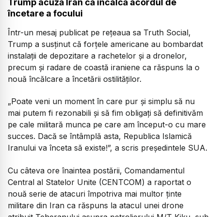
Trump acuză Iran că încalcă acordul de
încetare a focului
Într-un mesaj publicat pe rețeaua sa Truth Social,
Trump a susținut că forțele americane au bombardat
instalații de depozitare a rachetelor și a dronelor,
precum și radare de coastă iraniene ca răspuns la o
nouă încălcare a încetării ostilităților.
„Poate veni un moment în care pur și simplu să nu
mai putem fi rezonabili și să fim obligați să definitivăm
pe cale militară munca pe care am început-o cu mare
succes. Dacă se întâmplă asta, Republica Islamică
Iranului va înceta să existe!”, a scris președintele SUA.
Cu câteva ore înaintea postării, Comandamentul
Central al Statelor Unite (CENTCOM) a raportat o
nouă serie de atacuri împotriva mai multor ținte
militare din Iran ca răspuns la atacul unei drone
atribuit Teheranului asupra petrolierului M/T Kiku, sub