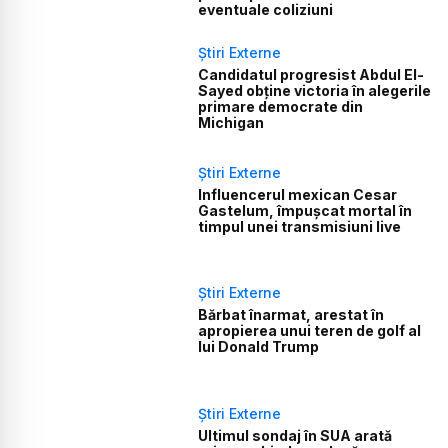
eventuale coliziuni
Știri Externe
Candidatul progresist Abdul El-
Sayed obține victoria în alegerile
primare democrate din
Michigan
Știri Externe
Influencerul mexican Cesar
Gastelum, împușcat mortal în
timpul unei transmisiuni live
Știri Externe
Bărbat înarmat, arestat în
apropierea unui teren de golf al
lui Donald Trump
Știri Externe
Ultimul sondaj în SUA arată