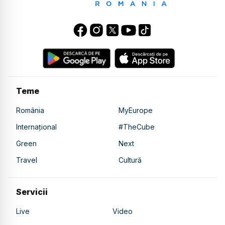
Teme
România
MyEurope
Internațional
#TheCube
Green
Next
Travel
Cultură
Servicii
Live
Video